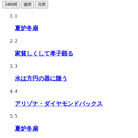
24時間
週間
月間
1
夏炉冬扇
2
家貧しくして孝子顕る
3
水は方円の器に随う
4
アリゾナ・ダイヤモンドバックス
5
夏炉冬扇