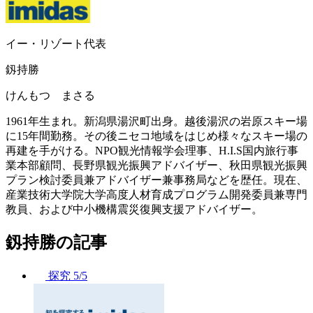
イー・リゾート代表
釼持勝
けんもつ まさる
1961年生まれ。新潟県湯沢町出身。越後湯沢の岩原スキー場
に15年間勤務。その後ニセコ地域をはじめ様々なスキー場の
再建を手がける。NPO観光情報学会理事、H.I.S国内旅行事
業本部顧問、長野県観光振興アドバイザー、秋田県観光振興
プラン検討委員兼アドバイザー兼事務局などを歴任。現在、
産業技術大学院大学高度人材育成プログラム開発委員兼専門
教員、および中小機構震災復興支援アドバイザー。
釼持勝の記事
探究
5/5