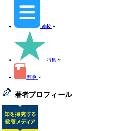
連載
特集
辞典
著者プロフィール