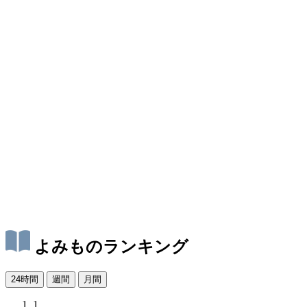
よみものランキング
24時間
週間
月間
1