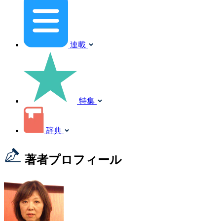
連載
特集
辞典
著者プロフィール