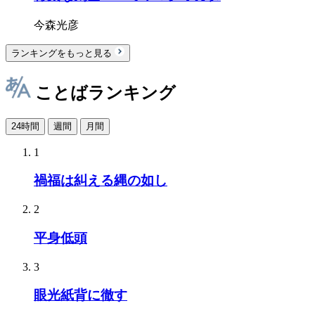
今森光彦
ランキングをもっと見る
ことばランキング
24時間
週間
月間
1
禍福は糾える縄の如し
2
平身低頭
3
眼光紙背に徹す