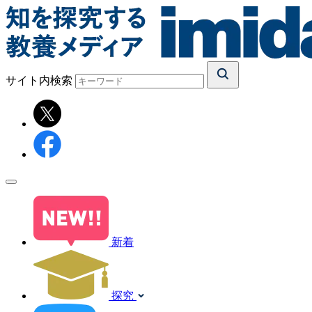
サイト内検索
新着
探究