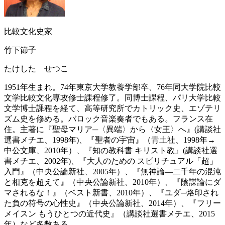
比較文化史家
竹下節子
たけした せつこ
1951年生まれ。74年東京大学教養学部卒、76年同大学院比較
文学比較文化専攻修士課程修了。同博士課程、パリ大学比較
文学博士課程を経て、高等研究所でカトリック史、エゾテリ
ズム史を修める。バロック音楽奏者でもある。フランス在
住。主著に『聖母マリア─〈異端〉から〈女王〉へ』(講談社
選書メチエ、1998年)、『聖者の宇宙』（青土社、1998年→
中公文庫、2010年）、『知の教科書 キリスト教』(講談社選
書メチエ、2002年)、『大人のための スピリチュアル「超」
入門』（中央公論新社、2005年）、『無神論―二千年の混沌
と相克を超えて』（中央公論新社、2010年）、『陰謀論にダ
マされるな！』（ベスト新書、2010年）、『ユダ─烙印され
た負の符号の心性史』（中央公論新社、2014年）、『フリー
メイスン もうひとつの近代史』（講談社選書メチエ、2015
年）など多数ある。