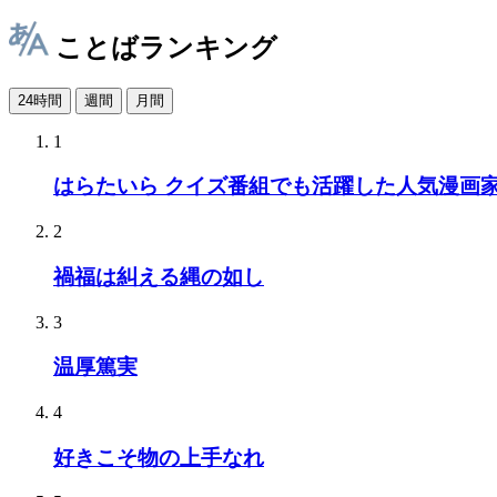
ことばランキング
24時間
週間
月間
1
はらたいら クイズ番組でも活躍した人気漫画
2
禍福は糾える縄の如し
3
温厚篤実
4
好きこそ物の上手なれ