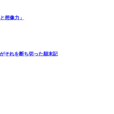
争と想像力」
がそれを断ち切った顛末記