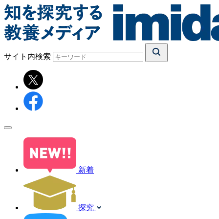
サイト内検索
新着
探究