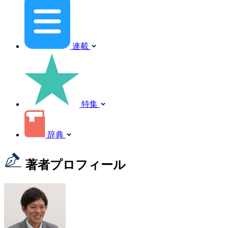
連載
特集
辞典
著者プロフィール