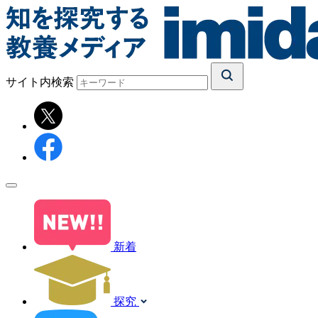
サイト内検索
新着
探究