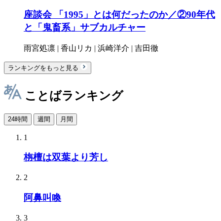
座談会 「1995」とは何だったのか／②90年代
と「鬼畜系」サブカルチャー
雨宮処凛 | 香山リカ | 浜崎洋介 | 吉田徹
ランキングをもっと見る
ことばランキング
24時間
週間
月間
1
栴檀は双葉より芳し
2
阿鼻叫喚
3