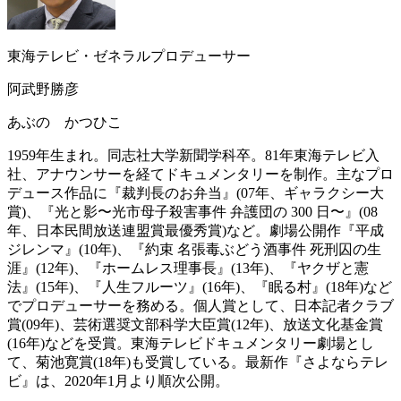
東海テレビ・ゼネラルプロデューサー
阿武野勝彦
あぶの かつひこ
1959年生まれ。同志社大学新聞学科卒。81年東海テレビ入
社、アナウンサーを経てドキュメンタリーを制作。主なプロ
デュース作品に『裁判長のお弁当』(07年、ギャラクシー大
賞)、『光と影〜光市母子殺害事件 弁護団の 300 日〜』(08
年、日本民間放送連盟賞最優秀賞)など。劇場公開作『平成
ジレンマ』(10年)、『約束 名張毒ぶどう酒事件 死刑囚の生
涯』(12年)、『ホームレス理事長』(13年)、『ヤクザと憲
法』(15年)、『人生フルーツ』(16年)、『眠る村』(18年)など
でプロデューサーを務める。個人賞として、日本記者クラブ
賞(09年)、芸術選奨文部科学大臣賞(12年)、放送文化基金賞
(16年)などを受賞。東海テレビドキュメンタリー劇場とし
て、菊池寛賞(18年)も受賞している。最新作『さよならテレ
ビ』は、2020年1月より順次公開。