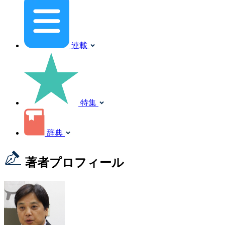
連載
特集
辞典
著者プロフィール