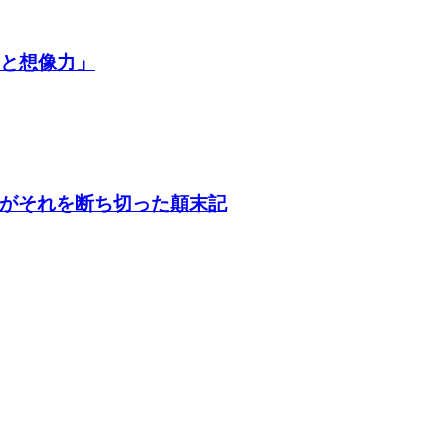
争と想像力」
がそれを断ち切った顛末記