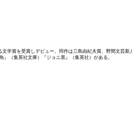
回すばる文学賞を受賞しデビュー。同作は三島由紀夫賞、野間文
シンと金魚』（集英社文庫）『ジョニ黒』（集英社）がある。