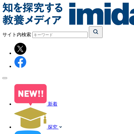
サイト内検索
新着
探究