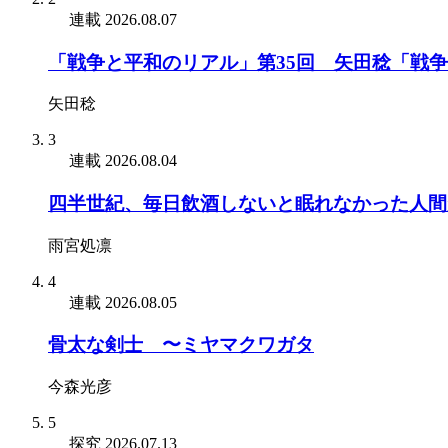
連載
2026.08.07
「戦争と平和のリアル」第35回 矢田稔「戦
矢田稔
3
連載
2026.08.04
四半世紀、毎日飲酒しないと眠れなかった人間
雨宮処凛
4
連載
2026.08.05
骨太な剣士 〜ミヤマクワガタ
今森光彦
5
探究
2026.07.13