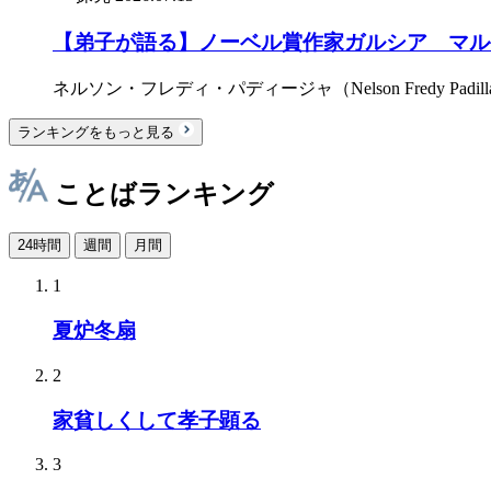
【弟子が語る】ノーベル賞作家ガルシア゠マル
ネルソン・フレディ・パディージャ（Nelson Fredy Padill
ランキングをもっと見る
ことばランキング
24時間
週間
月間
1
夏炉冬扇
2
家貧しくして孝子顕る
3