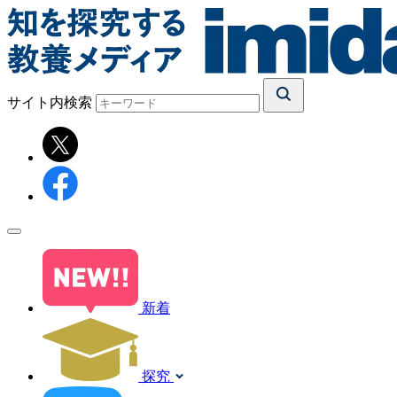
サイト内検索
新着
探究