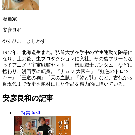
漫画家
安彦良和
やすひこ よしかず
1947年、北海道生まれ。弘前大学在学中の学生運動で除籍に
なり、上京後、虫プロダクションに入社。その後フリーとな
ってアニメ「宇宙戦艦ヤマト」「機動戦士ガンダム」などに
携わり、漫画家に転身。『ナムジ 大國主』『虹色のトロツ
キー』『王道の狗』『天の血脈』『乾と巽』など、古代から
近現代まで歴史を題材にした作品を精力的に描いている。
安彦良和の記事
特集
6/30