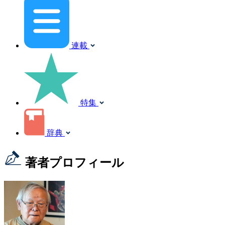
連載
特集
辞典
著者プロフィール