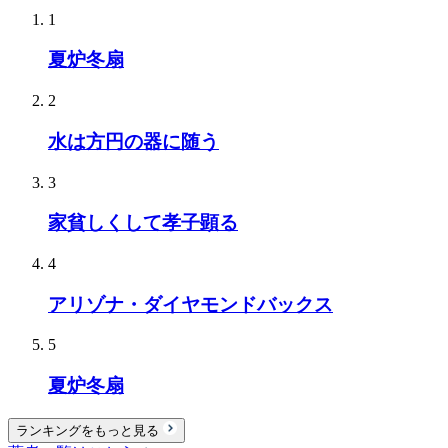
1
夏炉冬扇
2
水は方円の器に随う
3
家貧しくして孝子顕る
4
アリゾナ・ダイヤモンドバックス
5
夏炉冬扇
ランキングをもっと見る