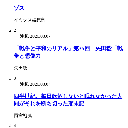
ゾス
イミダス編集部
2
連載
2026.08.07
「戦争と平和のリアル」第35回 矢田稔「戦
争と想像力」
矢田稔
3
連載
2026.08.04
四半世紀、毎日飲酒しないと眠れなかった人
間がそれを断ち切った顛末記
雨宮処凛
4