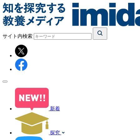
サイト内検索
新着
探究