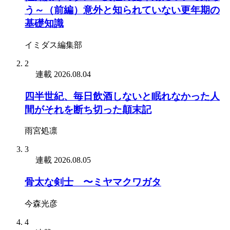
う～（前編）意外と知られていない更年期の
基礎知識
イミダス編集部
2
連載
2026.08.04
四半世紀、毎日飲酒しないと眠れなかった人
間がそれを断ち切った顛末記
雨宮処凛
3
連載
2026.08.05
骨太な剣士 〜ミヤマクワガタ
今森光彦
4