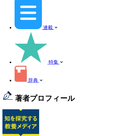
連載
特集
辞典
著者プロフィール