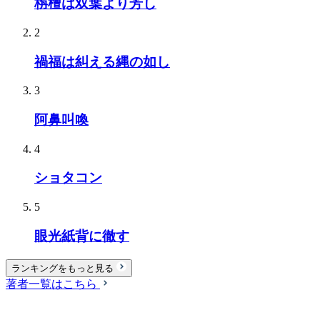
栴檀は双葉より芳し
2
禍福は糾える縄の如し
3
阿鼻叫喚
4
ショタコン
5
眼光紙背に徹す
ランキングをもっと見る
著者一覧はこちら