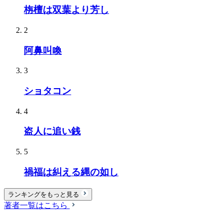
栴檀は双葉より芳し
2
阿鼻叫喚
3
ショタコン
4
盗人に追い銭
5
禍福は糾える縄の如し
ランキングをもっと見る
著者一覧はこちら