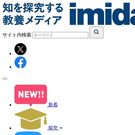
サイト内検索
新着
探究