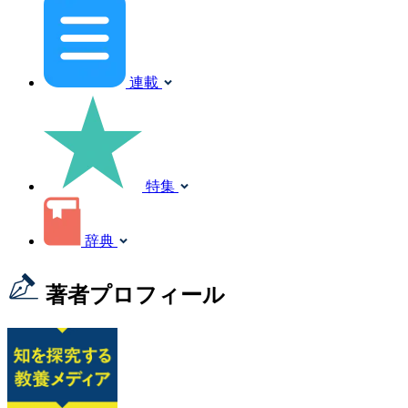
連載
特集
辞典
著者プロフィール