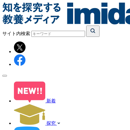
サイト内検索
新着
探究