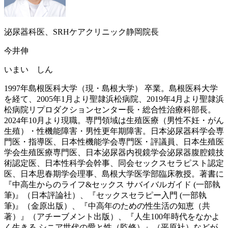
泌尿器科医、SRHケアクリニック静岡院長
今井伸
いまい しん
1997年島根医科大学（現・島根大学） 卒業。島根医科大学
を経て、2005年1月より聖隷浜松病院、2019年4月より聖隷浜
松病院リプロダクションセンター長・総合性治療科部長。
2024年10月より現職。専門領域は生殖医療（男性不妊・がん
生殖）・性機能障害・男性更年期障害。日本泌尿器科学会専
門医・指導医、日本性機能学会専門医・評議員、日本生殖医
学会生殖医療専門医、日本泌尿器内視鏡学会泌尿器腹腔鏡技
術認定医、日本性科学会幹事、同会セックスセラピスト認定
医、日本思春期学会理事、島根大学医学部臨床教授。著書に
『中高生からのライフ&セックス サバイバルガイド (一部執
筆)』（日本評論社）、『セックスセラピー入門 (一部執
筆)』（金原出版）、『中高年のための性生活の知恵（共
著）』（アチーブメント出版）、『人生100年時代をなかよ
く生きる シニア世代の愛と性（監修）』（平原社）などが