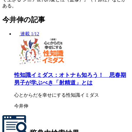
ある。
今井伸の記事
連載
1/12
性知識イミダス：オトナも知ろう！ 思春期
男子が学ぶべき「射精道」とは
心とからだを幸せにする性知識イミダス
今井伸