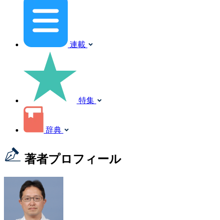
連載
特集
辞典
著者プロフィール