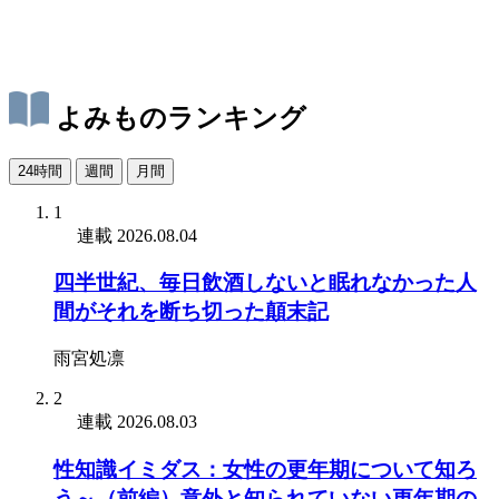
よみものランキング
24時間
週間
月間
1
連載
2026.08.04
四半世紀、毎日飲酒しないと眠れなかった人
間がそれを断ち切った顛末記
雨宮処凛
2
連載
2026.08.03
性知識イミダス：女性の更年期について知ろ
う～（前編）意外と知られていない更年期の