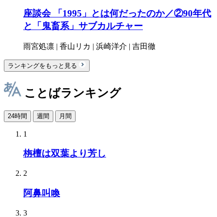
座談会 「1995」とは何だったのか／②90年代
と「鬼畜系」サブカルチャー
雨宮処凛 | 香山リカ | 浜崎洋介 | 吉田徹
ランキングをもっと見る
ことばランキング
24時間
週間
月間
1
栴檀は双葉より芳し
2
阿鼻叫喚
3