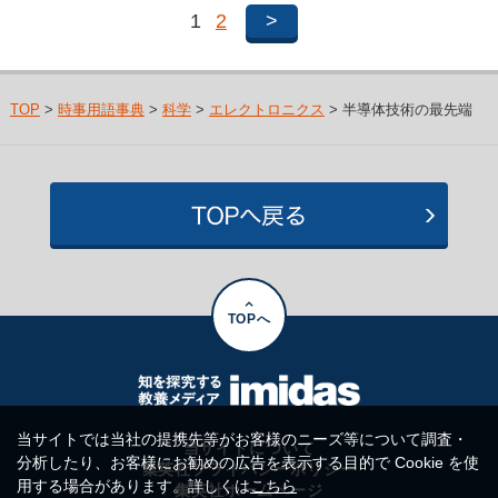
1
2
>
TOP
>
時事用語事典
>
科学
>
エレクトロニクス
> 半導体技術の最先端
TOPへ
当サイトでは当社の提携先等がお客様のニーズ等について調査・
当サイトについて
分析したり、お客様にお勧めの広告を表示する目的で Cookie を使
集英社プライバシーポリシー
用する場合があります。詳しくは
こちら
集英社ホームページ