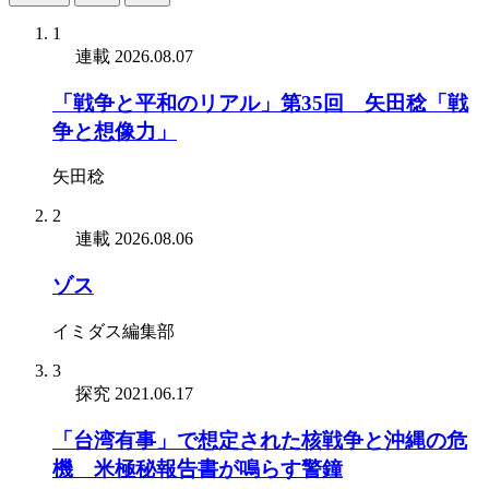
1
連載
2026.08.07
「戦争と平和のリアル」第35回 矢田稔「戦
争と想像力」
矢田稔
2
連載
2026.08.06
ゾス
イミダス編集部
3
探究
2021.06.17
「台湾有事」で想定された核戦争と沖縄の危
機 米極秘報告書が鳴らす警鐘