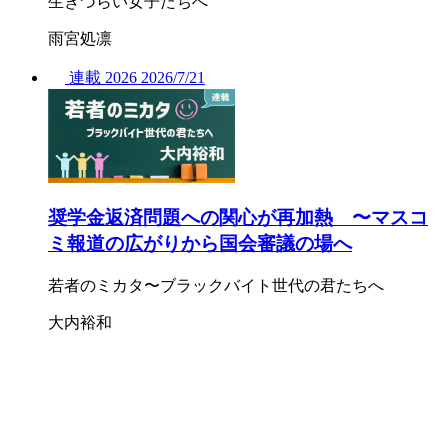
生きづらい女子たちへ
雨宮処凛
連載
2026
2026/
7/21
奨学金返済問題への関心が再加熱 〜マスコ
ミ報道の広がりから国会審議の場へ
若者のミカタ〜ブラックバイト世代の君たちへ
大内裕和