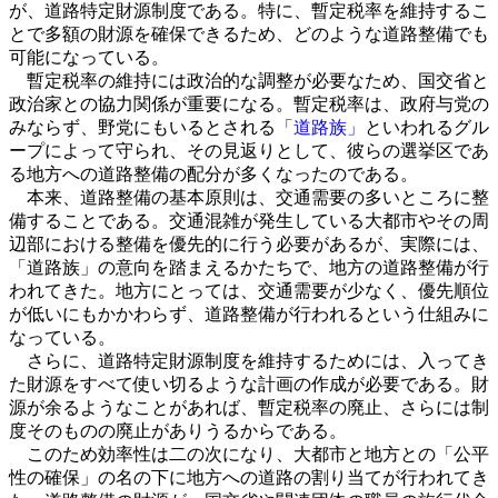
が、道路特定財源制度である。特に、暫定税率を維持するこ
とで多額の財源を確保できるため、どのような道路整備でも
可能になっている。
暫定税率の維持には政治的な調整が必要なため、国交省と
政治家との協力関係が重要になる。暫定税率は、政府与党の
みならず、野党にもいるとされる
「道路族」
といわれるグル
ープによって守られ、その見返りとして、彼らの選挙区であ
る地方への道路整備の配分が多くなったのである。
本来、道路整備の基本原則は、交通需要の多いところに整
備することである。交通混雑が発生している大都市やその周
辺部における整備を優先的に行う必要があるが、実際には、
「道路族」の意向を踏まえるかたちで、地方の道路整備が行
われてきた。地方にとっては、交通需要が少なく、優先順位
が低いにもかかわらず、道路整備が行われるという仕組みに
なっている。
さらに、道路特定財源制度を維持するためには、入ってき
た財源をすべて使い切るような計画の作成が必要である。財
源が余るようなことがあれば、暫定税率の廃止、さらには制
度そのものの廃止がありうるからである。
このため効率性は二の次になり、大都市と地方との「公平
性の確保」の名の下に地方への道路の割り当てが行われてき