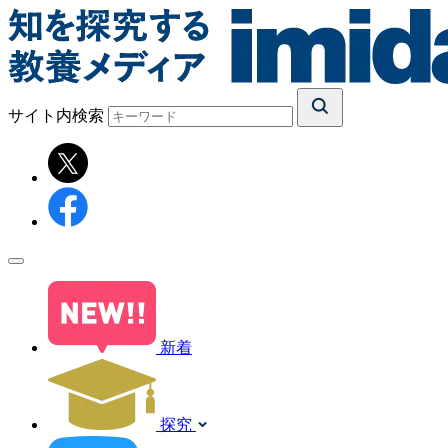
サイト内検索
新着
探究