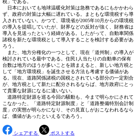
税」である。
日本においても地球温暖化対策は急務であるにもかかわら
ず、政府の対策は大幅に遅れている。まともな環境税すら導
入されていない。かつて、環境省が2005年10月からの環境税
の導入を提唱していたが、財界などの反対が強く、財務省は
導入を見送ったという経緯がある。したがって、自動車関係
諸税を新たな環境税として導入することを検討する必要があ
ろう。
また、地方分権化の一つとして、現在「道州制」の導入が
検討されている最中である。住民1人当たりの自動車の保有
台数は地方のほうが多いことを踏まえると、新しい地方税と
して「地方環境税」を誕生させる方法も考慮する価値があ
る。現在、道路関係諸税の国税とされている部分の一定割合
が、地方税として新たに配分されるならば、地方政府にとっ
て貴重な財源になるに違いない。
道路特定財源を巡る今回の騒動も、今まで明らかにされて
こなかった、「道路特定財源制度」と「道路整備特別会計制
度」の実態が明らかになり、その見直しがおこなわれるなら
ば、価値があったといえるであろう。
シェアする
ポストする