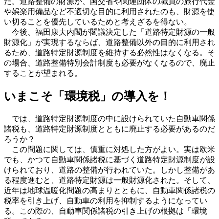
た。道路整備の財源が、国交省や関連団体の職員の旅行代金
や娯楽用備品など不適切な目的に利用されたのも、財源を使
い切ることを優先しているためと考えざるを得ない。
今後、福田康夫内閣が閣議決定した「道路特定財源の一般
財源化」が実現するならば、道路整備以外の目的に利用され
るため、道路特定財源制度を維持する必然性はなくなる。そ
の場合、道路整備特別会計制度も必要がなくなるので、廃止
することが望まれる。
いまこそ「環境税」の導入を！
では、道路特定財源制度の中に設けられていた自動車関係
諸税も、道路特定財源制度とともに廃止する必要があるのだ
ろうか？
この問題に関しては、慎重に対処した方がよい。実は欧米
でも、かつて自動車関係諸税に基づく道路特定財源制度が設
けられており、道路の整備が行われていた。しかし整備があ
る程度進むと、道路特定財源は一般財源化された。そして、
近年は地球温暖化問題の高まりとともに、自動車関係諸税の
税率を引き上げ、自動車の利用を抑制するようになってい
る。この際の、自動車関係諸税の引き上げの根拠は「環境