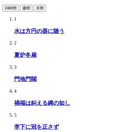
24時間
週間
月間
1
水は方円の器に随う
2
夏炉冬扇
3
門地門閥
4
禍福は糾える縄の如し
5
李下に冠を正さず