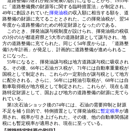
道路整備の遅れが経済発展の妨げになることから、1953年
に「道路整備費の財源等に関する臨時措置法」が制定され、
49年に創設されていた
揮発油税
の収入額に相当する額を、道
路整備の財源に充てることとされた。この揮発油税が、翌54
年度から道路整備のための特定財源となったのである。
このとき、揮発油譲与税制度が設けられ、揮発油税の税収
の3分の1が都道府県と5大市の道路財源として譲与され、地
方の道路整備に充てられた。同じく54年度からは、「道路整
備5カ年計画」が発足し、計画的に道路整備が進められるこ
とになった。
55年になると、揮発油譲与税は地方道路譲与税に吸収され
る。その後、66年に石油ガス税が、71年には自動車重量税が
国税として制定され、これらの一定割合が譲与税として地方
に配分される。さらに、56年には軽油引取税が、68年には自
動車取得税が地方税として制定された。これらが、現在も道
路特定財源として、国および地方の道路整備の財源に充てら
れている。
第1次石油ショック後の74年には、石油の需要抑制と財源
不足を補う目的で、特例措置として揮発油税に
暫定税率
が適
用され、税率が引き上げられた。その後、他の自動車関係諸
税にも暫定税率が適用され、現在に至っている。