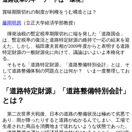
賞味期限切れの制度が利権をうむ構造とは？
藤岡明房
（立正大学経済学部教授）
揮発油税の暫定税率期限切れに端を発した「道路国会」
は、暫定税率の復活と道路特定財源の維持で一応の結末を迎
えた。しかし、福田康夫首相が2009年度からと表明する道路
特定財源の一般財源化に向けて、議論はいよいよ本格化す
る。
そもそも「道路特定財源」「道路整備特別会計」とは、そ
して道路整備体制の問題点とは何か？ いま一度整理してお
こう。
「道路特定財源」「道路整備特別会計」
とは？
第二次世界大戦後、日本の道路の整備状況は極めて劣悪で
あり、雨が降ったりすると道路がぬかるんでしまい、工場で
生産された商品を消費地まで送れないような状態であった。