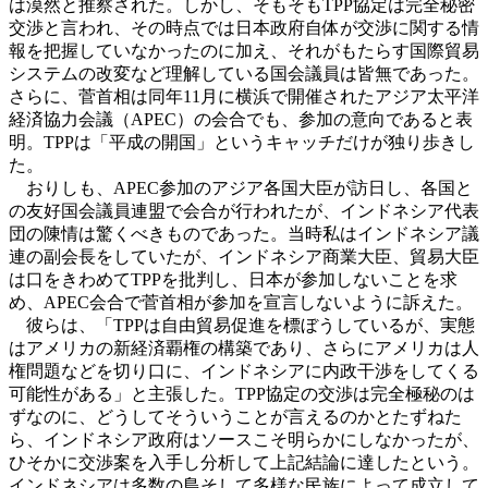
は漠然と推察された。しかし、そもそもTPP協定は完全秘密
交渉と言われ、その時点では日本政府自体が交渉に関する情
報を把握していなかったのに加え、それがもたらす国際貿易
システムの改変など理解している国会議員は皆無であった。
さらに、菅首相は同年11月に横浜で開催されたアジア太平洋
経済協力会議（APEC）の会合でも、参加の意向であると表
明。TPPは「平成の開国」というキャッチだけが独り歩きし
た。
おりしも、APEC参加のアジア各国大臣が訪日し、各国と
の友好国会議員連盟で会合が行われたが、インドネシア代表
団の陳情は驚くべきものであった。当時私はインドネシア議
連の副会長をしていたが、インドネシア商業大臣、貿易大臣
は口をきわめてTPPを批判し、日本が参加しないことを求
め、APEC会合で菅首相が参加を宣言しないように訴えた。
彼らは、「TPPは自由貿易促進を標ぼうしているが、実態
はアメリカの新経済覇権の構築であり、さらにアメリカは人
権問題などを切り口に、インドネシアに内政干渉をしてくる
可能性がある」と主張した。TPP協定の交渉は完全極秘のは
ずなのに、どうしてそういうことが言えるのかとたずねた
ら、インドネシア政府はソースこそ明らかにしなかったが、
ひそかに交渉案を入手し分析して上記結論に達したという。
インドネシアは多数の島そして多様な民族によって成立して