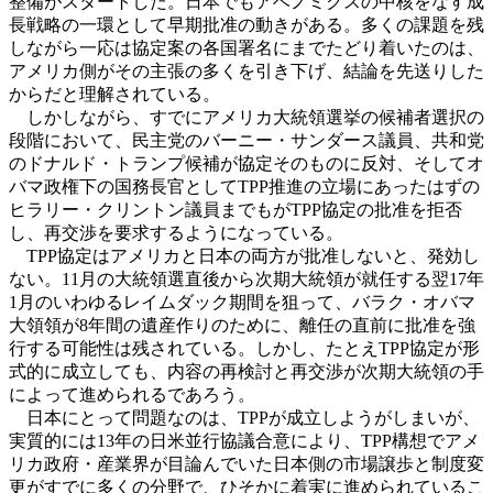
整備がスタートした。日本でもアベノミクスの中核をなす成
長戦略の一環として早期批准の動きがある。多くの課題を残
しながら一応は協定案の各国署名にまでたどり着いたのは、
アメリカ側がその主張の多くを引き下げ、結論を先送りした
からだと理解されている。
しかしながら、すでにアメリカ大統領選挙の候補者選択の
段階において、民主党のバーニー・サンダース議員、共和党
のドナルド・トランプ候補が協定そのものに反対、そしてオ
バマ政権下の国務長官としてTPP推進の立場にあったはずの
ヒラリー・クリントン議員までもがTPP協定の批准を拒否
し、再交渉を要求するようになっている。
TPP協定はアメリカと日本の両方が批准しないと、発効し
ない。11月の大統領選直後から次期大統領が就任する翌17年
1月のいわゆるレイムダック期間を狙って、バラク・オバマ
大領領が8年間の遺産作りのために、離任の直前に批准を強
行する可能性は残されている。しかし、たとえTPP協定が形
式的に成立しても、内容の再検討と再交渉が次期大統領の手
によって進められるであろう。
日本にとって問題なのは、TPPが成立しようがしまいが、
実質的には13年の日米並行協議合意により、TPP構想でアメ
リカ政府・産業界が目論んでいた日本側の市場譲歩と制度変
更がすでに多くの分野で、ひそかに着実に進められているこ