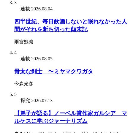
3
連載
2026.08.04
四半世紀、毎日飲酒しないと眠れなかった人
間がそれを断ち切った顛末記
雨宮処凛
4
連載
2026.08.05
骨太な剣士 〜ミヤマクワガタ
今森光彦
5
探究
2026.07.13
【弟子が語る】ノーベル賞作家ガルシア゠マ
ルケスに学ぶジャーナリズム