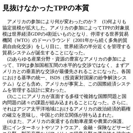
見抜けなかったTPPの本質
アメリカの参加により何が変わったのか？ (1)何よりも
協定規模が拡大した。アメリカの参加によってTPPの対象規
模は世界経済GDPの4割近いものとなり、停滞する世界貿易
機関（WTO）のドーハラウンド（2001年から続く多角的貿
易自由化交渉）をしり目に、世界経済の半分近くを管理する
貿易システムが誕生することになった。
(2)あらゆる産業分野・資源の豊富なアメリカの参加によ
って、TPPは参加国相互間の水平的な交渉ではなく、まずア
メリカとの垂直的な交渉が最優先されることになった。各国
における基準の統一、ISDS（投資家対国家の紛争解決シス
テム）なども含め、アメリカが事実上、この国際経済システ
ムを管理する設計に変わった。
(3)ここにアメリカが直面する多様で複雑な国際問題と国
内問題の諸々の課題が組み込まれることになった。さらに、
それはアジア太平洋地域におけるアメリカの政治経済的覇権
の確立を意味し、中国との対立関係が持ち込まれた。
(4)また、アメリカの衰退する自動車産業や農業の保護、
逆にインターネットやソフトウエア、金融・保険などサービ