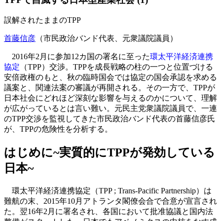
誤解されたままのTPP
首藤信彦
（市民政治バンド代表、元衆議院議員）
2016年2月に参加12カ国の署名に至った
環太平洋経済連携
協定
（TPP）交渉。TPPを成長戦略の柱の一つと位置づける
安倍政権のもと、秋の臨時国会では協定の国会承認を求める
議案と、関連法案の審議が再開される。その一方で、TPPが
日本社会にどれほど深刻な影響を与えるのかについて、理解
が広がっているとは言い難い。元民主党衆議院議員で、一連
のTPP交渉を監視してきた市民政治バンド代表の首藤信彦氏
が、TPPの危険性を分析する。
はじめに~実質的にTPPが発効している
日本~
環太平洋経済連携協定（TPP ; Trans-Pacific Partnership）は
難航の末、2015年10月アトランタ閣僚会合で合意が宣言され
た。翌16年2月に署名され、各国において批准協議と国内法