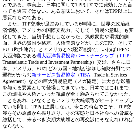
とである。事実上、日本に関してTPPはすでに発効したと言
っても過言ではない。ある意味において、それはTPP以上に
悪質なものである。
また、TPP交渉が足踏みしている6年間に、世界の政治経
済情勢、アメリカの国際支配力、そして「貿易の意味」も変
化してきた。当初予想もしなかった、気候変動や環境的側
面、世界の貧困や格差、人権問題などが、このTPP、そして
EU（欧州連合）とアメリカとの経済連携で、いわばTPPの
大西洋版である
環大西洋貿易投資パートナーシップ
（
TTIP
;
Transatlantic Trade and Investment Partnership）交渉、さらに日
本、アメリカ、EUなど22カ国・地域が参加し知財分野での
覇権がからむ
新サービス貿易協定
（
TiSA
; Trade in Services
Agreement）などの巨大貿易協定（メガ協定）に大きな影響
を与える要素として登場してきている。日本ではこれまで、
この環境や人権といった視点が全く顧みられてこなかった。
ともあれ、少なくともアメリカ大統領選がヒートアップし
ている間は、TPPは進展しない。今この時点でこそ、TPP交
渉をその原点から振り返り、その実態と日本社会への脅威を
総括して、来るべき次期大統領との再交渉にそなえなければ
ならない。