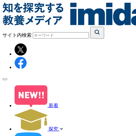
サイト内検索
新着
探究