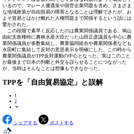
いるので、マレー人優遇策や国営企業問題を含め、さまざま
な地域政策が自由貿易の障害となることは理解できたが、お
よそ貿易とはかけ離れた人権問題まで関係するという話には
驚かされた。
この段階で素早く反応したのは農業関係議員である。鳩山
由紀夫政権時に農林水産大臣だった山田正彦議員を中心に農
業関係議員が多数集結し、農業協同組合や農業関係者なども
永田町に集結して反対の意思表示を明確にした。この時から
農業関係議員がTPP反対運動の中心となった。実はこのこと
が最後まで日本の判断と外交を誤らせることにつながった
が、当時はそんなことは想像もできなかった。
TPPを「自由貿易協定」と誤解
1
2
シェアする
ポストする