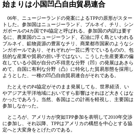
始まりは小国凹凸自由貿易連合
06年、ニュージーランドの発案によるTPPの原形がスター
トした。参加国はニュージーランド、ブルネイ、チリ、シン
ガポールの4カ国でP4協定と呼ばれる。参加国の内訳は要す
るに、農業国のニュージーランド、石油に浮く島といわれる
ブルネイ、鉱物資源の豊富なチリ、商業都市国家のようなシ
ンガポールであり、それぞれが一芸に秀でているものの、包
括的な産業や貿易の担い手ではない。こうした生産要素の偏
在している小国が自分の不得意な分野（凹）の発展はあきら
めて、自国に有利な分野（凸）に特化した貿易形態を採用し
ようとした、一種の凹凸自由貿易連合がそれである。
たとえそのP4協定がそのまま発展しても、世界経済、い
やアジア太平洋地域においてすら影響はそれほど大きくはな
かったであろう。当然、各国はこの計画を軽視し、主要国は
参加しなかった。
ところが、アメリカが突如TPP参加を表明して2010年交渉
に参加し、それ以降、TPPはアメリカの構想を中心とする協
定へと大変身をとげたのである。