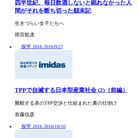
四半世紀、毎日飲酒しないと眠れなかった人
間がそれを断ち切った顛末記
生きづらい女子たちへ
雨宮処凛
探究
2016
2016/
9/27
TPPで自滅する日本型産業社会 (2)（前編）
難航する表のTPP交渉と仕組まれた裏の仕掛け
首藤信彦
探究
2016
2016/
10/10