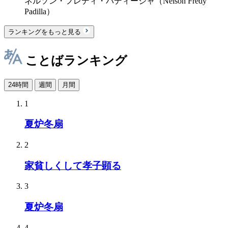
ネルソン・フレディ・パディージャ（Nelson Fredy
Padilla）
ランキングをもっと見る
ことばランキング
24時間
週間
月間
1
夏炉冬扇
2
家貧しくして孝子顕る
3
夏炉冬扇
4