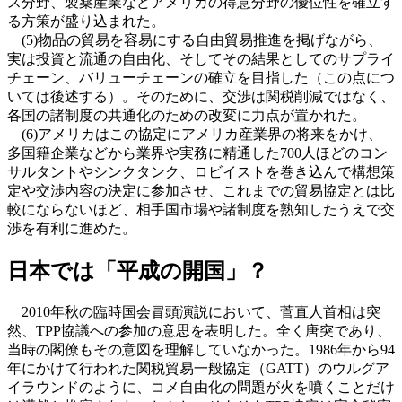
ス分野、製薬産業などアメリカの得意分野の優位性を確立す
る方策が盛り込まれた。
(5)物品の貿易を容易にする自由貿易推進を掲げながら、
実は投資と流通の自由化、そしてその結果としてのサプライ
チェーン、バリューチェーンの確立を目指した（この点につ
いては後述する）。そのために、交渉は関税削減ではなく、
各国の諸制度の共通化のための改変に力点が置かれた。
(6)アメリカはこの協定にアメリカ産業界の将来をかけ、
多国籍企業などから業界や実務に精通した700人ほどのコン
サルタントやシンクタンク、ロビイストを巻き込んで構想策
定や交渉内容の決定に参加させ、これまでの貿易協定とは比
較にならないほど、相手国市場や諸制度を熟知したうえで交
渉を有利に進めた。
日本では「平成の開国」？
2010年秋の臨時国会冒頭演説において、菅直人首相は突
然、TPP協議への参加の意思を表明した。全く唐突であり、
当時の閣僚もその意図を理解していなかった。1986年から94
年にかけて行われた関税貿易一般協定（GATT）のウルグア
イラウンドのように、コメ自由化の問題が火を噴くことだけ