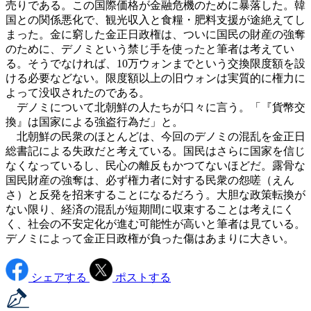
売りである。この国際価格が金融危機のために暴落した。韓
国との関係悪化で、観光収入と食糧・肥料支援が途絶えてし
まった。金に窮した金正日政権は、ついに国民の財産の強奪
のために、デノミという禁じ手を使ったと筆者は考えてい
る。そうでなければ、10万ウォンまでという交換限度額を設
ける必要などない。限度額以上の旧ウォンは実質的に権力に
よって没収されたのである。
デノミについて北朝鮮の人たちが口々に言う。「『貨幣交
換』は国家による強盗行為だ」と。
北朝鮮の民衆のほとんどは、今回のデノミの混乱を金正日
総書記による失政だと考えている。国民はさらに国家を信じ
なくなっているし、民心の離反もかつてないほどだ。露骨な
国民財産の強奪は、必ず権力者に対する民衆の怨嗟（えん
さ）と反発を招来することになるだろう。大胆な政策転換が
ない限り、経済の混乱が短期間に収束することは考えにく
く、社会の不安定化が進む可能性が高いと筆者は見ている。
デノミによって金正日政権が負った傷はあまりに大きい。
シェアする
ポストする