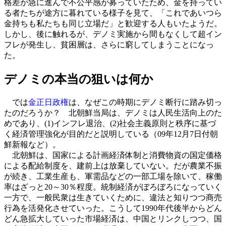
格差が急に進んで不公平感が募っていたため、金を持ってい
る者たちが途方に暮れている様子を見て、「これであいつら
金持ちも私たちも同じ立場だ」と歓迎する人もいたようだ。
しかし、後に触れるが、デノミ実施から間もなくして超イン
フレが発生し、貧困層は、さらに窮してしまうことになっ
た。
デノミの本当の狙いは何か
では
金正日政権
は、なぜこの時期にデノミ断行に踏み切っ
たのだろうか？ 北朝鮮当局は、デノミは人民生活向上のた
めであり、(1)インフレ退治、(2)社会主義原則と秩序に基づ
く経済管理強化が目的だと説明している（09年12月7日付朝
鮮新報など）。
北朝鮮は、国家による計画経済体制と消費物資の国定価格
による配給制度を、建前上は放棄していない。だが農業不振
が続き、工業生産も、軍需品などの一部工場を除いて、稼働
率はざっと20～30％程度。統制経済がぼろぼろになっていく
一方で、一般民衆は生きていくために、違法と知りつつ商売
行為を活発化させていった。こうして1990年代後半からどん
どん急拡大していった市場経済は、中国とリンクしつつ、国