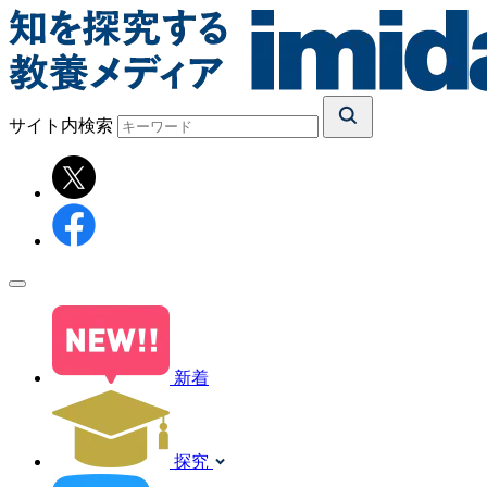
サイト内検索
新着
探究