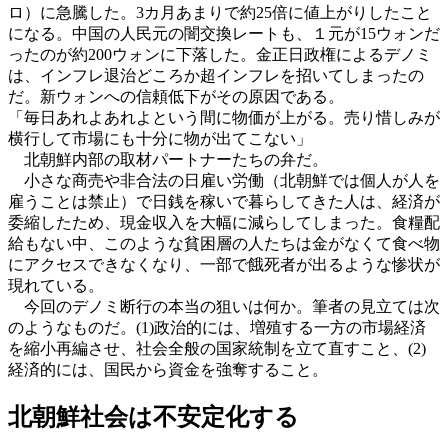
ロ）に急騰した。3カ月あまりで約25倍に値上がりしたこと
になる。中国の人民元の闇交換レートも、１元が15ウォンだ
ったのが約200ウォンに下落した。金正日政権によるデノミ
は、インフレ退治どころか超インフレを招いてしまったの
だ。新ウォンへの信頼低下がその原因である。
「毎日あれよあれよという間に物価が上がる。売り惜しみが
横行して市場にも十分に物が出てこない」
北朝鮮内部の取材パートナーたちの弁だ。
小さな商売や非合法の日雇い労働（北朝鮮では個人が人を
雇うことは禁止）で日銭を稼いで暮らしてきた人は、経済が
委縮したため、現金収入を大幅に減らしてしまった。食糧配
給もない中、このような貧困層の人たちは金がなくて食べ物
にアクセスできなくなり、一部で餓死者が出るような惨状が
現れている。
今回のデノミ断行の本当の狙いは何か。筆者の見立ては次
のようなものだ。(1)政治的には、増殖する一方の市場経済
を縮小再編させ、社会全般の国家統制を立て直すこと、(2)
経済的には、国民から資金を強奪すること。
北朝鮮社会は不安定化する