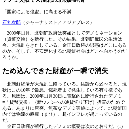
「国家による強盗」に高まる不満
石丸次郎
（ジャーナリスト／アジアプレス）
2009年11月、北朝鮮政府は突如としてデノミネーション
（貨幣交換）を断行した。その結果、北朝鮮庶民の生活は
今、大混乱をきたしている。金正日政権の思惑はどこにある
のか。そして、不安定化する北朝鮮社会はどこへ向かうのだ
ろうか。
ため込んできた財産が一瞬で消失
北朝鮮経済が大混乱に陥っている。結論から述べると、現
状はこの10年で最悪、餓死者まで発生している有り様であ
る。原因は、2009年11月30日に電撃的に断行されたデノミ
=「貨幣交換」（新ウォンへの通貨切り下げ）措置のためで
ある。あまりに唐突、無茶なデノミ実施によって、北朝鮮国
内では物流の麻痺（まひ）、超インフレが起こっているの
だ。
金正日政権が断行したデノミの概要は次のとおりだ。(1)