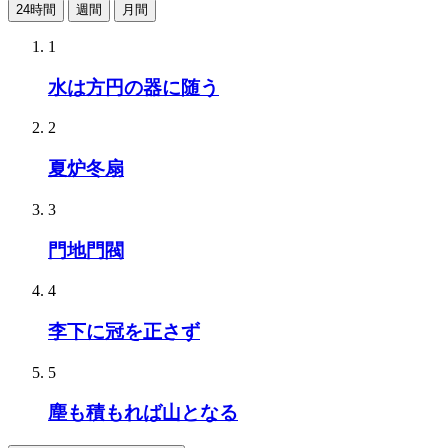
24時間
週間
月間
1
水は方円の器に随う
2
夏炉冬扇
3
門地門閥
4
李下に冠を正さず
5
塵も積もれば山となる