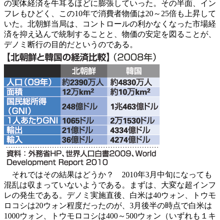
の実体経済を牛耳るほどに膨張していった。その半面、イン
フレもひどく、この10年で消費者物価は20～25倍も上昇して
いた。北朝鮮当局は、コントロールの利かなくなった市場経
済を抑え込んで統制することと、物価の安定を図ることが、
デノミ断行の目的だというのである。
それではその結果はどうか？ 2010年3月中旬になっても
混乱は収まっていないようである。まずは、大変な超インフ
レの発生である。デノミ実施直後、白米は40ウォン、トウモ
ロコシは20ウォン程度だったのが、3月後半の時点で白米は
1000ウォン、トウモロコシは400～500ウォン（いずれも１キ