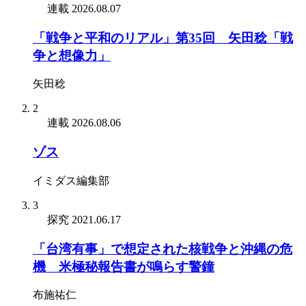
連載
2026.08.07
「戦争と平和のリアル」第35回 矢田稔「戦
争と想像力」
矢田稔
2
連載
2026.08.06
ゾス
イミダス編集部
3
探究
2021.06.17
「台湾有事」で想定された核戦争と沖縄の危
機 米極秘報告書が鳴らす警鐘
布施祐仁