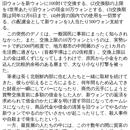
旧ウォンを新ウォンに100対1で交換する、(2)交換額の上限
を1世帯あたり旧ウォンの現金10万ウォンとする、(3)交換期
限は同年12月6日まで、(4)外貨の国内での使用を一切禁ず
る、(5)配慮金として新ウォンを1人当たり500ウォン支給す
る。
この突然のデノミは、一般国民に事前にまったく知らされ
なかった。また、交換上限の10万ウォンというのは、実勢レ
ートで約2500円程度で、地方都市の中間層のざっと1カ月の
生活費に過ぎない（首都平壌はこの2倍程度）。交換上限以
上の金は紙くずになってしまうわけで、庶民から小金をため
込んだ比較的余裕のある層まで、大なり小なり打撃を被っ
た。
筆者は長く北朝鮮内部に住む人たちと一緒に取材を続けて
きた。彼らが伝えるところによると、何年間もため込んでき
た財産が一瞬にしてパーになったり、商売の元手にしようと
貨幣交換直前に多額の借金をした人が、新ウォンでの返済を
求められて借金のかたに家を明け渡す羽目になってホームレ
スになったり、商品代金や借金の清算を旧ウォンでやるのか
新ウォンでやるのかでいさかいが起こったりして、殺人事件
や自殺まで発生したという。
一方、最貧層の人たちの中には、この十数年の間に貧富の