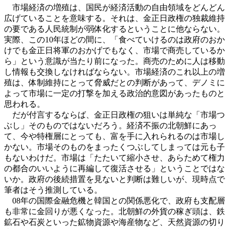
市場経済の増殖は、国民が経済活動の自由領域をどんどん
広げていることを意味する。それは、金正日政権の独裁維持
の要である人民統制が弱体化するということに他ならない。
実際、この10年ほどの間に、「食べていけるのは政府のおか
けでも金正日将軍のおかげでもなく、市場で商売しているか
ら」という意識が当たり前になった。商売のために人は移動
し情報も交換しなければならない。市場経済のこれ以上の増
殖は、体制維持にとって脅威だとの判断があって、デノミに
よって市場に一定の打撃を加える政治的意図があったものと
思われる。
だが付言するならば、金正日政権の狙いは単純な「市場つ
ぶし」そのものではないだろう。経済不振の北朝鮮にあっ
て、今や特権層にとっても、富を手に入れられるのは市場し
かない。市場そのものをまったくつぶしてしまっては元も子
もないわけだ。市場は「たたいて縮小させ、あらためて権力
の都合のいいように再編して復活させる」ということではな
いか。政府の後続措置を見ないと判断は難しいが、現時点で
筆者はそう推測している。
08年の国際金融危機と韓国との関係悪化で、政府も支配層
も非常に金回りが悪くなった。北朝鮮の外貨の稼ぎ頭は、鉄
鉱石や石炭といった鉱物資源や海産物など、天然資源の切り