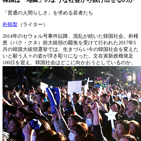
「普通の人間らしさ」を求める若者たち
朴順梨
（ライター）
2014年のセウォル号事件以降、混乱が続いた韓国社会。朴槿
恵（パク・クネ）前大統領の罷免を受けて行われた2017年5
月の韓国大統領選挙では、生きづらい今の韓国社会を変えた
いと願う人々の姿が浮き彫りになった。文在寅新政権発足
100日を迎え、韓国社会はどこに向かおうとしているのか。