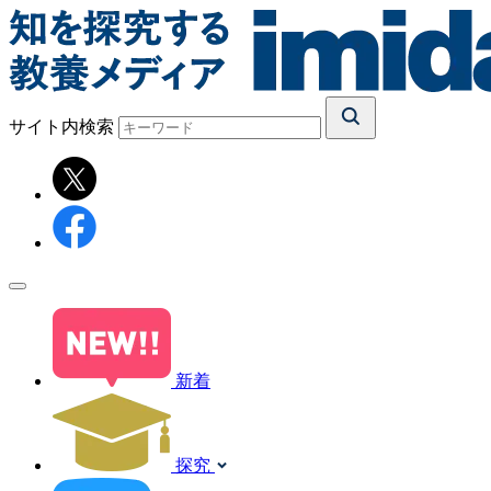
サイト内検索
新着
探究