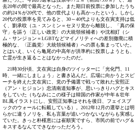
去20年の間で最高となった。また期日前投票に参加したうち
の約24％が20代で、他の世代よりも高かったという。しかし
20代の投票率を見てみると、30～40代よりも文在寅支持は低
く、劉承旼（ユ・スンミン＝セヌリ党から離脱し、「真の保
守」を謳う〈正しい政党〉の大統領候補者）や沈相奵（シ
ム・サンジョン＝LGBTなどマイノリティへの差別撤廃に積
極的な、〈正義党〉大統領候補者）への票も集まっていた。
とはいえ、いくら亀尾の中高年が洪準杓に投票しようとも、
亡霊が生き返ることはなかったのだ。
21時30分頃、文在寅は自身のツイッターに「光化門、11
時、一緒にしましょう」と書き込んだ。広場に向かうとスピ
ーチを終えた文在寅に、党の予備選で戦って敗れた安熙正
（アン・ヒジョン）忠清南道知事が、思いっきりハグとキス
をしていた（ちなみにこの様子は韓国の作家が中年＆壮年
BL風イラストにし、安熙正知事はそれを後日、フェイスブ
ックのウォールに転載している）。2012年12月の選挙とは明
らかに違うノリを、私も言葉が追いつかないながらも実感し
ていた。きっと朴槿恵には崔順実ですら、市民の前でハグ＆
キスするなんてできなかっただろう。