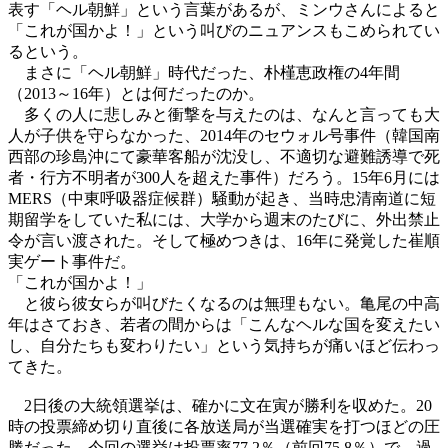
表す「ヘル朝鮮」という言葉があるが、ミンウさんによると
「これが国かよ！」という叫びのニュアンスもこめられてい
るという。
まさに「ヘル朝鮮」時代だった、朴槿恵政権の4年間
（2013～16年）とは何だったのか。
多くの人に悲しみと衝撃を与えたのは、なんと言っても大
人が子供を守らなかった、2014年のセウォル号事件（韓国南
西部の珍島沖にて豪華客船が沈没し、不適切な避難誘導で死
者・行方不明者が300人を超えた事件）だろう。15年6月には
MERS（中東呼吸器症候群）騒動が起き、当時忠清南道に短
期留学をしていた私には、大学から週末のたびに、外出禁止
令が言い渡された。そして極めつきは、16年に発覚した崔順
実ゲート事件だ。
「これが国かよ！」
と彼ら彼女らが叫びたくなるのは無理もない。亀尾の中高
年はさておき、若者の間からは「こんなヘルな国を変えたい
し、自分たちも変わりたい」という気持ちが痛いほど伝わっ
てきた。
2日後の大統領選挙は、確かに文在寅が勝利を収めた。20
時の投票締め切り直後に各放送局が当選確実を打つほどの圧
勝だった。今回の選挙は投票率77.2％（前回75.8％）で、過