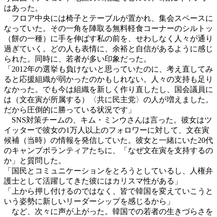
はあった。
フロア中央には椅子とテーブルが置かれ、集会スペースに
なっていた。その一角を陣取る無料軽食コーナーのシルトッ
（餅の一種）に手を伸ばす私の前を、せわしなく人々が通り
過ぎていく。どの人も表情に、余裕と自信があるように感じ
られた。同時に、若者が多い印象だった。
「2012年の選挙も負けないと思っていたのに、考え直してみ
ると応援組織が弱かったのかもしれない。人々の支持も足り
なかった。でも今は組織を新しく作り直したし、国会議員に
は（文在寅が所属する）〈共に民主党〉の人が増えました。
だから圧倒的に勝っている状況です」
SNS対策チームの、キム・ミンウさんは言った。彼女はツ
イッターで彼女の1万人以上のフォロワーに対して、文在寅
候補（当時）の情報を発信していた。彼女と一緒にいた20代
のキャンプボランティアたちに、「なぜ文在寅を支持するの
か」と質問した。
「国民とコミュニケーションをとろうとしているし、人権弁
護士として活躍してきた彼にはカリスマ性がある」
「上から押し付けるのではなく、皆で韓国を変えていこうと
いう姿勢に新しいリーダーシップを感じるから」
など、次々に声が上がった。韓国での若者の生きづらさを