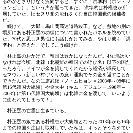
るのかとさりげなく質問すると、すぐに「洪準杓（ホン・ジ
ュンピョ）」という声が返ってきた。 洪準杓は朴槿恵が所
属していた、旧セヌリ党の流れをくむ自由韓国党の候補者
だ。
続けて、「大邱＝馬山間高速道路竣工」など、敷地の別の
場所にある朴正煕の功績について書かれたパネルを眺めてい
た、70代と思しき男性にも話しかけてみる。やはり彼も「洪
準杓」と答えた。そしてこう続けた。
「朴正煕のおかげで、韓国は豊かになったんだ。朴正煕がい
なければ今頃、北韓（北朝鮮の韓国での呼び名）以下の国だ
ったろう。ドイツが金を貸してくれたから経済が成長して、
セマウル（新しい村づくりの意）運動でその金を返すことが
できたんだ。なのに盧武鉉（ノ・ムヒョン＝2003年～08年に
第16代韓国大統領）や金大中（キム・デジュン＝1998年～
2003年に第15代韓国大統領）は北韓に金を渡して、いいよう
に使われてしまって！」
朴正煕の亡霊は生きている。
朴正煕の娘である朴槿恵が大統領となった2013年から16年
までの韓国を注目し取材していた私は、ずっとそう考えてい