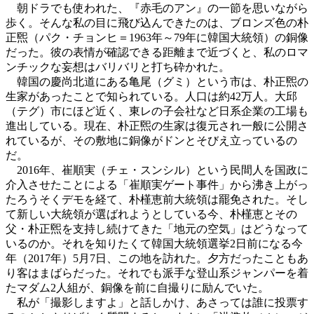
朝ドラでも使われた、『赤毛のアン』の一節を思いながら
歩く。そんな私の目に飛び込んできたのは、ブロンズ色の朴
正煕（パク・チョンヒ＝1963年～79年に韓国大統領）の銅像
だった。彼の表情が確認できる距離まで近づくと、私のロマ
ンチックな妄想はバリバリと打ち砕かれた。
韓国の慶尚北道にある亀尾（グミ）という市は、朴正煕の
生家があったことで知られている。人口は約42万人。大邱
（テグ）市にほど近く、東レの子会社など日系企業の工場も
進出している。現在、朴正煕の生家は復元され一般に公開さ
れているが、その敷地に銅像がドンとそびえ立っているの
だ。
2016年、崔順実（チェ・スンシル）という民間人を国政に
介入させたことによる「崔順実ゲート事件」から沸き上がっ
たろうそくデモを経て、朴槿恵前大統領は罷免された。そし
て新しい大統領が選ばれようとしている今、朴槿恵とその
父・朴正煕を支持し続けてきた「地元の空気」はどうなって
いるのか。それを知りたくて韓国大統領選挙2日前になる今
年（2017年）5月7日、この地を訪れた。夕方だったこともあ
り客はまばらだった。それでも派手な登山系ジャンパーを着
たマダム2人組が、銅像を前に自撮りに励んでいた。
私が「撮影しますよ」と話しかけ、あさっては誰に投票す