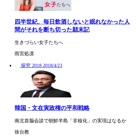
四半世紀、毎日飲酒しないと眠れなかった人
間がそれを断ち切った顛末記
生きづらい女子たちへ
雨宮処凛
探究
2018
2018/
4/23
韓国・文在寅政権の平和戦略
南北首脳会談で朝鮮半島「非核化」の実現はなるか
徐台教