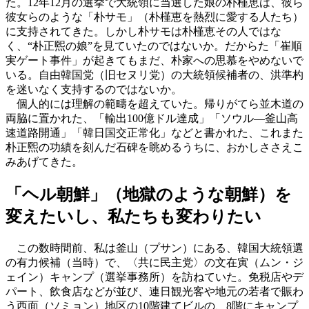
た。12年12月の選挙で大統領に当選した娘の朴槿恵は、彼ら
彼女らのような「朴サモ」（朴槿恵を熱烈に愛する人たち）
に支持されてきた。しかし朴サモは朴槿恵その人ではな
く、“朴正煕の娘”を見ていたのではないか。だからた「崔順
実ゲート事件」が起きてもまだ、朴家への思慕をやめないで
いる。自由韓国党（旧セヌリ党）の大統領候補者の、洪準杓
を迷いなく支持するのではないか。
個人的には理解の範疇を超えていた。帰りがてら並木道の
両脇に置かれた、「輸出100億ドル達成」「ソウル―釜山高
速道路開通」「韓日国交正常化」などと書かれた、これまた
朴正煕の功績を刻んだ石碑を眺めるうちに、おかしささえこ
みあげてきた。
「ヘル朝鮮」（地獄のような朝鮮）を
変えたいし、私たちも変わりたい
この数時間前、私は釜山（プサン）にある、韓国大統領選
の有力候補（当時）で、〈共に民主党〉の文在寅（ムン・ジ
ェイン）キャンプ（選挙事務所）を訪ねていた。免税店やデ
パート、飲食店などが並び、連日観光客や地元の若者で賑わ
う西面（ソミョン）地区の10階建てビルの、8階にキャンプ