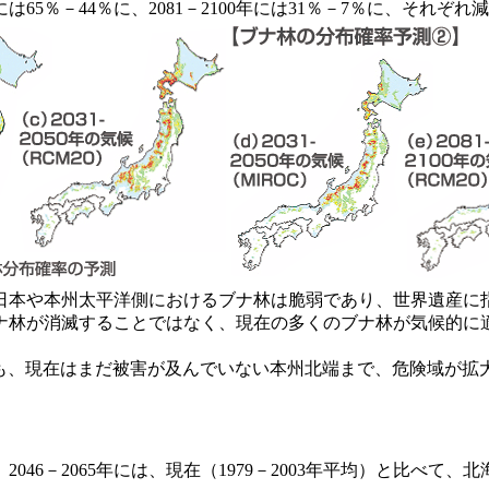
は65％－44％に、2081－2100年には31％－7％に、それぞ
日本や本州太平洋側におけるブナ林は脆弱であり、世界遺産に
ナ林が消滅することではなく、現在の多くのブナ林が気候的に
でも、現在はまだ被害が及んでいない本州北端まで、危険域が拡
6－2065年には、現在（1979－2003年平均）と比べて、