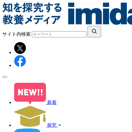
サイト内検索
新着
探究