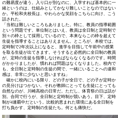
の難易度が違う。入り口が別なのに、入学すれば基本的に一
緒というのは、仕組みとしてかなり難しいことなのではない
か。平松和夫校長は、やわらかな笑顔をこちらに向け、こう
話された。
「当初は難しいところもありました。特に、教員の指導範囲
という問題です。単位制とはいえ、教員は全日制と定時制で
別々の枠として採用しているので、本来ならこの枠を超えて
生徒を指導することはありえません。ところが、本校では、
定時制で2年次以上になると、進学を目指して午前中の授業
を取る生徒が出てきます。そうすると必然的に全日制の教員
が、定時の生徒を指導しなければならなくなるのです。時間
がかかりましたが、慣れれば問題はなくなりました。校内で
も、全日制と定時制の生徒の間で、一緒にいることへの違和
感は、非常に少ないと思いますね」
確かに校内にいる限り、どの子が全日で、どの子が定時か
の見分けはつかない。それが教師にとっても生徒にとっても
自然なのが、川崎高校の日常だ。ただし、体育祭の日は話が
別。合同で行うが、全日制と定時制が競いあう。目下、定時
制が4連覇中だという。比較的恵まれた環境にある全日制を
打ち負かす、定時制の生徒たち。何とも痛快だ。