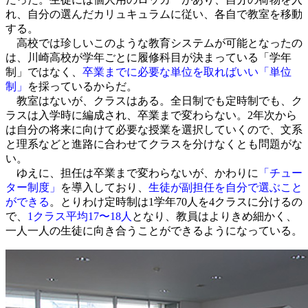
れ、自分の選んだカリュキュラムに従い、各自で教室を移動
する。
高校では珍しいこのような教育システムが可能となったの
は、川崎高校が学年ごとに履修科目が決まっている「学年
制」ではなく、
卒業までに必要な単位を取ればいい「単位
制」
を採っているからだ。
教室はないが、クラスはある。全日制でも定時制でも、ク
ラスは入学時に編成され、卒業まで変わらない。2年次から
は自分の将来に向けて必要な授業を選択していくので、文系
と理系などと進路に合わせてクラスを分けなくとも問題がな
い。
ゆえに、担任は卒業まで変わらないが、かわりに
「チュー
ター制度」
を導入しており、
生徒が副担任を自分で選ぶこと
ができる
。とりわけ定時制は1学年70人を4クラスに分けるの
で、
1クラス平均17〜18人
となり、教員はよりきめ細かく、
一人一人の生徒に向き合うことができるようになっている。