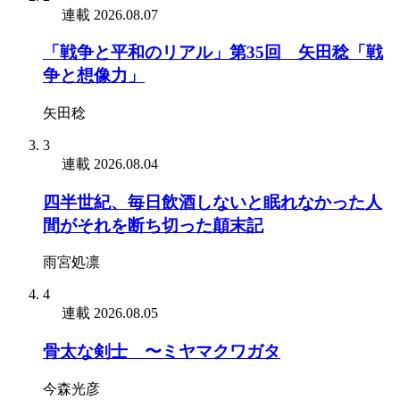
連載
2026.08.07
「戦争と平和のリアル」第35回 矢田稔「戦
争と想像力」
矢田稔
3
連載
2026.08.04
四半世紀、毎日飲酒しないと眠れなかった人
間がそれを断ち切った顛末記
雨宮処凛
4
連載
2026.08.05
骨太な剣士 〜ミヤマクワガタ
今森光彦