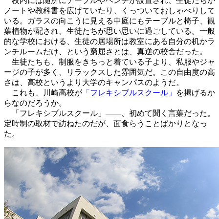
校内には随所にテーブルやベンチが設置され、生徒たちが
ノートや教科書を広げていたり、くっついておしゃべりして
いる。ガラスの向こうに見える中庭にもテーブルと椅子、観
葉植物が配され、生徒たちが思い思いに過ごしている。一般
的な学校における、生徒の居場所は教室にある自分の机かラ
ンチルームだけ、という窮屈さとは、真逆の校舎だった。
生徒たちも、制服をきちっと着ている子より、私服やジャ
ージの子が多く、リラックスした雰囲気だ。この自由度の高
さは、高校というより大学のキャンパスのようだ。
これも、川崎高校が
「フレキシブルスクール」
を掲げるか
らなのだろうか。
「フレキシブルスクール」――、初めて聞く言葉だった。
定時制の取材で訪ねたのだが、面食らうことばかりとなっ
た。