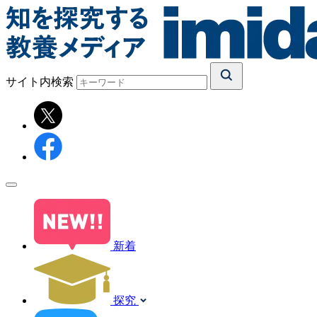
サイト内検索
新着
探究