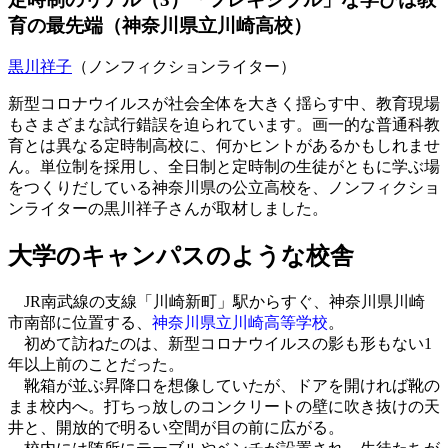
育の最先端（神奈川県立川崎高校）
黒川祥子
（ノンフィクションライター）
新型コロナウイルスが社会全体を大きく揺らす中、教育現場
もさまざまな試行錯誤を迫られています。画一的な普通科教
育とは異なる定時制高校に、何かヒントがあるかもしれませ
ん。単位制を採用し、全日制と定時制の生徒がともに学ぶ場
をつくりだしている神奈川県の公立高校を、ノンフィクショ
ンライターの黒川祥子さんが取材しました。
大学のキャンパスのような校舎
JR南武線の支線「川崎新町」駅からすぐ、神奈川県川崎
市南部に位置する、
神奈川県立川崎高等学校
。
初めて訪ねたのは、新型コロナウイルスの影も形もない1
年以上前のことだった。
靴箱が並ぶ昇降口を想像していたが、ドアを開ければ靴の
まま校内へ。打ちっ放しのコンクリートの壁に吹き抜けの天
井と、開放的で明るい空間が目の前に広がる。