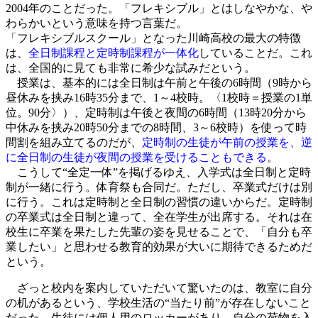
2004年のことだった。「フレキシブル」とはしなやかな、や
わらかいという意味を持つ言葉だ。
「フレキシブルスクール」となった川崎高校の最大の特徴
は、
全日制課程と定時制課程が一体化
していることだ。これ
は、全国的に見ても非常に希少な試みだという。
授業は、基本的には全日制は午前と午後の6時間（9時から
昼休みを挟み16時35分まで、1～4校時。〈1校時＝授業の1単
位。90分〉）、定時制は午後と夜間の6時間（13時20分から
中休みを挟み20時50分までの8時間、3～6校時）を使って時
間割を組み立てるのだが、
定時制の生徒が午前の授業を、逆
に全日制の生徒が夜間の授業を受けることもできる
。
こうして“全定一体”を掲げるゆえ、入学式は全日制と定時
制が一緒に行う。体育祭も合同だ。ただし、卒業式だけは別
に行う。これは定時制と全日制の習慣の違いからだ。定時制
の卒業式は全日制と違って、全在学生が出席する。それは在
校生に卒業を果たした先輩の姿を見せることで、「自分も卒
業したい」と思わせる教育的効果が大いに期待できるためだ
という。
ざっと校内を案内していただいて驚いたのは、教室に自分
の机があるという、学校生活の“当たり前”が存在しないこと
だった。生徒には個人用のロッカーがあり、自分の荷物を入