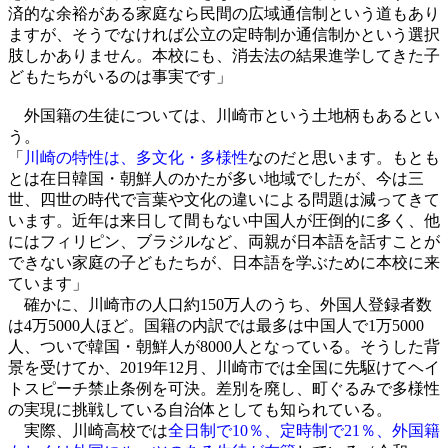
済的な余裕がある家庭なら民間の広域通信制という道もあり
ますが、そうでなければ公立の定時制か通信制かという選択
肢しかありません。本校にも、消去法の結果進学してきた子
どもたちがいるのは事実です」
外国籍の生徒については、川崎市という土地柄もあるとい
う。
「
川崎の特性は、多文化・多様性
なのだと思います。もとも
とは在日韓国・朝鮮人のかたが多い地域でしたが、今は三
世、四世の時代で言葉や文化の違いによる問題は減ってきて
います。近年は来日して間もない中国人が圧倒的に多く、他
にはフィリピン、ブラジルなど、両親が日本語を話すことが
できない家庭の子どもたちが、日本語を学ぶために本校に来
ています」
確かに、川崎市の人口約150万人のうち、外国人登録者数
は4万5000人ほど。国籍の内訳では最多は中国人で1万5000
人、ついで韓国・朝鮮人が8000人となっている。そうした背
景を受けてか、2019年12月、川崎市では全国に先駆けてヘイ
トスピーチ禁止条例を可決。差別を廃し、町ぐるみで多様性
の実現に挑戦している自治体としても知られている。
実際、川崎高校では
全日制で10％、定時制で21％、外国籍