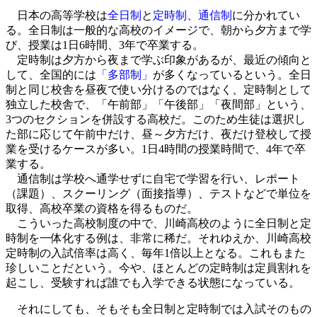
日本の高等学校は
全日制
と
定時制
、
通信制
に分かれてい
る。全日制は一般的な高校のイメージで、朝から夕方まで学
び、授業は1日6時間、3年で卒業する。
定時制は夕方から夜まで学ぶ印象があるが、最近の傾向と
して、全国的には
「多部制」
が多くなっているという。全日
制と同じ校舎を昼夜で使い分けるのではなく、定時制として
独立した校舎で、「午前部」「午後部」「夜間部」という、
3つのセクションを併設する高校だ。このため生徒は選択し
た部に応じて午前中だけ、昼～夕方だけ、夜だけ登校して授
業を受けるケースが多い。1日4時間の授業時間で、4年で卒
業する。
通信制は学校へ通学せずに自宅で学習を行い、レポート
（課題）、スクーリング（面接指導）、テストなどで単位を
取得、高校卒業の資格を得るものだ。
こういった高校制度の中で、川崎高校のように全日制と定
時制を一体化する例は、非常に稀だ。それゆえか、川崎高校
定時制の入試倍率は高く、毎年1倍以上となる。これもまた
珍しいことだという。今や、ほとんどの定時制は定員割れを
起こし、受験すれば誰でも入学できる状態になっている。
それにしても、そもそも全日制と定時制では入試そのもの