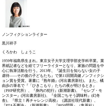
ノンフィクションライター
黒川祥子
くろかわ しょうこ
1959年福島県生まれ。東京女子大学文理学部史学科卒業。業
界紙記者などを経てフリーライターとなり、家族の問題を中
心に執筆活動を行う。2013年、『誕生日を知らない女の子
虐待――その後の子どもたち』で第11回開高健ノンフィクシ
ョン賞を受賞。著書に『熟年婚』(河出書房新社)。 また、橘
由歩の筆名で『「ひきこもり」たちの夜が明けるとき』
（PHP研究所）、『身内の犯行』(新潮新書)、『セレブ・モ
ンスター』(河出書房新社)、『全国ごちそう調味料』(幻冬
舎)、『県立！再チャレンジ高校』（講談社現代新書）、
『PTA不要論』（新潮新書）、『8050問題』（集英社）、