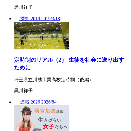
黒川祥子
探究
2019
2019/
3/18
定時制のリアル（2） 生徒を社会に送り出す
ために
埼玉県立川越工業高校定時制（後編）
黒川祥子
連載
2026
2026/
8/4