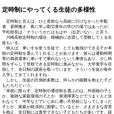
定時制にやってくる生徒の多様性
定時制と言えば、ひと昔前なら高校に行けなかった年配
者、昼間働き、夜に学ぶ勤労青年の学びの場ではあったが、
平松校長は「そういうかたはもはや、ほぼいない」と言う。
川崎高校定時制の場合、積極的に志望して受験してくる生
徒もいる。
「例えば、車いすを使う生徒で、とても勉強ができる子が本
校の定時制を選んでくれることがあります。彼らは通勤時間
帯の満員電車に車いすで乗れないという事情もあり、少し時
間をずらして登校できる定時制に進みながら、大学進学を目
指して、全日制の講座を取っています。そういう生徒が毎年
入学してきてくれますね」
しかし、生徒の圧倒的多数は、何らかの困難を抱えた子ど
もたちだという。
「本校に限らず、定時制や通信制を選ぶのは、外国籍の子と
か、複雑な家庭環境の子とか、発達障害などでうまく人と合
わなくて、中学などでいじめに遭い不登校になってしまった
子とか、家庭が経済的に困窮しているとか、さまざまな背景
を抱え、全日制には進学できない子どもたちが多いです。経