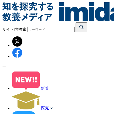
サイト内検索
新着
探究