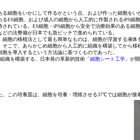
る細胞をいかにして作るかという点、および作った細胞をい
るES細胞、および成人の細胞から人工的に作製されるiPS細
されている。ES細胞・iPS細胞から安全で治療効果のある細
などの法整備が日本でも急ピッチで進められている。
細胞の移植法として最も簡単なものは、細胞が浮遊する液体
。そこで、あらかじめ細胞から人工的に組織を構築してから移
細胞を導入するという方法論に基づくものであった。
る組織を構築する、日本発の革新的技術「
細胞シート工学
」が開
。この培養皿は、細胞を培養・増殖させる37℃では細胞が接着