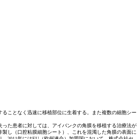
することなく迅速に移植部位に生着する。また複数の細胞シー
失った患者に対しては、アイバンクの角膜を移植する治療法が
作製し（口腔粘膜細胞シート）、これを混濁した角膜の表面に
2011年にはEU（欧州連合）加盟国において、株式会社セ