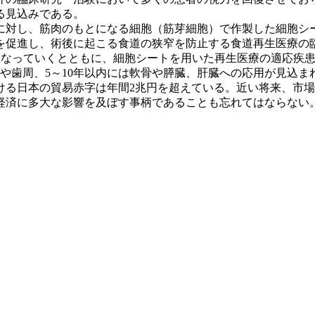
る見込みである。
対し、筋肉のもとになる細胞（筋芽細胞）で作製した細胞シ
を促進し、術後に起こる食道の狭窄を防止する食道再生医療の
能になっていくとともに、細胞シートを用いた再生医療の適応疾
や歯周、5～10年以内には軟骨や膵臓、肝臓への応用が見込ま
る日本の貿易赤字は年間2兆円を超えている。近い将来、市場
経済に多大な影響を及ぼす事柄であることも忘れてはならない