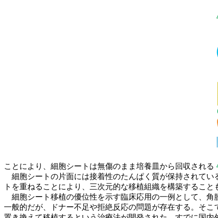
ことにより、細胞シートは無傷のまま培養皿から回収される
細胞シートの片面には接着性のたんぱく質が保持されている
トを重ねることにより、三次元的な移植組織を構築すること
細胞シート移植の優位性を示す臨床応用の一例として、角膜
一般的だが、ドナー不足や拒絶反応の問題が存在する。そこ
置き換えて移植するという治療法が開発された。すでに国内外