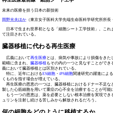
未来の医療を担う日本の新技術
岡野光夫ほか
（東京女子医科大学先端生命医科学研究所所長
日本で生まれ世界初となる「細胞シート工学技術」。これま
て注目されている。
臓器移植に代わる再生医療
広義において
再生医療
とは、病気や事故により損傷をきた
範疇に含まれ、
臓器移植
もその内の一つと見なすことができ
義において臓器移植とは区別されている。
特に、近年における
ES細胞
・
iPS細胞
関連研究の躍進による
くものを指す場合が増えている。
再生医療の恩恵の一つは、臓器移植におけるドナー不足など
製した心筋細胞を用いて重症の心不全を治療することが可能
もう一つの恩恵は、薬を必要としない根本治療を実現できる
ュリンを注射し続ける苦しみから解放されるだろう。
何の細胞をどのように移植するか