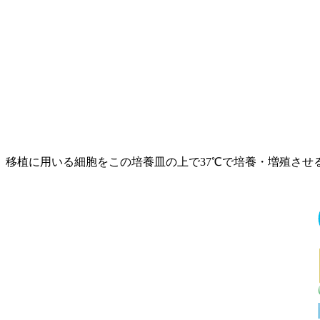
移植に用いる細胞をこの培養皿の上で37℃で培養・増殖させ