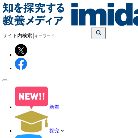
サイト内検索
新着
探究