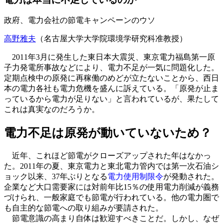
政府、電力会社の節電キャンペーンのウソ
高野雅夫
（名古屋大学大学院環境学研究科准教授）
2011年3月に発生した東日本大震災、東京電力福島第一原
子力発電所事故などにより、電力不足が一気に問題化した。
定期点検中の原発に再稼働のめどが立たないことから、西日
本の電力各社も電力危機を盛んに訴えている。「原発が止ま
っているから電力が足りない」と言われているが、果たして
これは真実なのだろうか。
電力不足は原発が動いていないため？
近年、これほど節電がクローズアップされた年はなかっ
た。2011年の夏、東京電力と東北電力管内では第一次石油シ
ョック以来、37年ぶりとなる
電力使用制限令
が発動された。
企業など大口需要家には対前年比15％の使用電力削減が義務
づけられ、一般家庭でも節電が行われている。他の電力圏で
も自主的な節電への取り組みが要請された。
節電意識の高まり自体は歓迎すべきことだ。しかし、なぜ