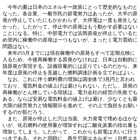
今年の夏は日本のエネルギー政策にとって歴史的なものと
なった。各企業、一般市民の節電努力はあったが、大半の原
発が停止していたにもかかわらず、大停電は一度も発生しな
かった。したがって、停止中の原発はもう動かす必要はない
ことになる。特に、中部電力では浜岡原発が停止しているた
め管内に稼働中の原発は一つもないが、まったく電力需給に
問題はない。
来年の5月までには現在稼働中の原発もすべて定期点検に
入るため、今後再稼働する原発がなければ、日本は自動的に
脱原発が実現する。設備容量的には足りているのだから、来
年度は原発の停止を見越した燃料調達計画を立てればよい。
なお、これに伴う燃料費の増加は国全体で3兆円と言われ
ており、電気料金の値上げは避けられない。ただし、原発の
再稼働がとん挫している現状は、電力会社の経営の失敗でも
ある。ならば安易な電気料金の値上げは避け、少なくとも最
大限の経営努力と情報開示を進めて、その上で負担をお願い
するのが筋だろう。
また、原発が停止した穴は当面、火力発電で埋めるほかな
いが、化石燃料の使用量が増加すれば二酸化炭素の排出量も
増加してしまう。したがって、これからも節電は大いに行う
べきである。それと同時に、再生可能エネルギー（自然エネ