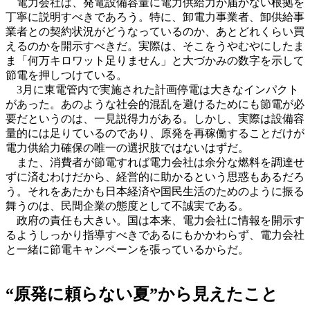
電力会社は、発電設備容量に電力供給力が届かない根拠を
丁寧に説明すべきであろう。特に、卸電力事業者、卸供給事
業者との契約状況がどうなっているのか、あとどれくらい買
えるのかを開示すべきだ。実際は、そこをうやむやにしたま
ま「何万キロワット足りません」と大づかみの数字を示して
節電を押しつけている。
3月に東電管内で実施された計画停電は大きなインパクト
があった。あのような社会的混乱を避けるためにも節電が必
要だというのは、一見説得力がある。しかし、実際は設備容
量的には足りているのであり、原発を再稼働することだけが
電力供給力確保の唯一の選択肢ではないはずだ。
また、消費者が節電すれば電力会社は余分な燃料を調達せ
ずに済むわけだから、経営的に助かるという思惑もあるだろ
う。それをあたかも日本経済や国民生活のためのように振る
舞うのは、民間企業の態度として不誠実である。
政府の責任も大きい。国は本来、電力会社に情報を開示す
るようしっかり指導すべきであるにもかかわらず、電力会社
と一緒に節電キャンペーンを張っているからだ。
“原発に頼らない夏”から見えたこと