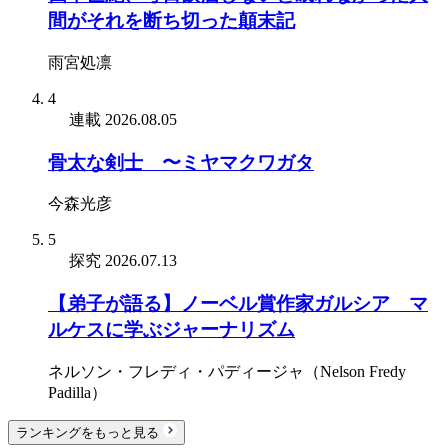
間がそれを断ち切った顛末記
雨宮処凛
4
連載
2026.08.05
骨太な剣士 〜ミヤマクワガタ
今森光彦
5
探究
2026.07.13
【弟子が語る】ノーベル賞作家ガルシア゠マ
ルケスに学ぶジャーナリズム
ネルソン・フレディ・パディージャ（Nelson Fredy
Padilla）
ランキングをもっと見る