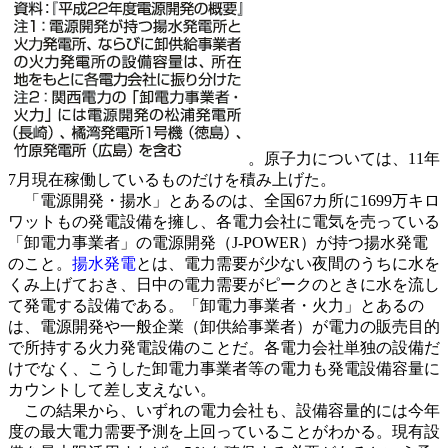
。原子力については、11年
7月現在稼働しているものだけを積み上げた。
「電源開発・揚水」とあるのは、全国67カ所に1699万キロ
ワットもの発電設備を擁し、各電力会社に電気を売っている
「卸電力事業者」の電源開発（J-POWER）が持つ揚水発電
のこと。
揚水発電
とは、電力需要が少ない夜間のうちに水を
くみ上げておき、日中の電力需要がピークのときに水を流し
て発電する設備である。「卸電力事業者・火力」とあるの
は、電源開発や一般企業（卸供給事業者）が電力の販売目的
で所持する火力発電設備のことだ。各電力会社単独の設備だ
けでなく、こうした卸電力事業者等の電力も発電設備容量に
カウントして差し支えない。
この結果から、いずれの電力会社も、設備容量的には今年
度の最大電力需要予測を上回っていることがわかる。現有設