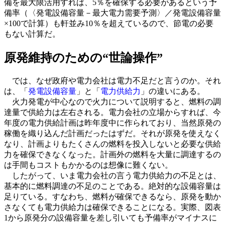
備を最大限活用すれば、5％を確保する必要があるという予
備率（〈発電設備容量－最大電力需要予測〉／発電設備容量
×100で計算）も軒並み10％を超えているので、節電の必要
もない計算だ。
原発維持のための“世論操作”
では、なぜ政府や電力会社は電力不足だと言うのか。それ
は、「
発電設備容量
」と「
電力供給力
」の違いにある。
火力発電が中心なので火力について説明すると、燃料の調
達量で供給力は左右される。電力会社の立場からすれば、今
年度の電力供給計画は昨年度中に作られており、当然原発の
稼働を織り込んだ計画だったはずだ。それが原発を使えなく
なり、計画よりもたくさんの燃料を投入しないと必要な供給
力を確保できなくなった。計画外の燃料を大量に調達するの
は手間もコストもかかるのは想像に難くない。
したがって、いま電力会社の言う電力供給力の不足とは、
基本的に燃料調達の不足のことである。絶対的な設備容量は
足りている。すなわち、燃料が確保できるなら、原発を動か
さなくても電力供給力は確保できることになる。実際、図表
1から原発分の設備容量を差し引いても予備率がマイナスに