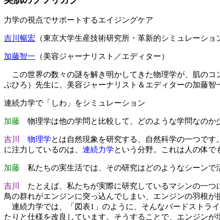
力学の視点でサポートするエイジングケア
吉川暢宏
（東京大学生産技術研究所・革新的シミュレーショ
加藤智一
（美容ジャーナリスト／エディター）
この世界の数々の謎を解き明かしてきた物理学が、肌のコン
ぶひろ）先生に、美容ジャーナリスト＆エディターの加藤智
連続力学で「しわ」をシミュレーション
加藤
物理学は他の学問と比較して、どのような学問なのか少
吉川
物理学
とは自然現象を研究する、自然科学の一つです
に注力しているのは、
連続力学
という分野。これは人の体で
加藤
私たちの実生活では、その研究はどのようなシーンで
吉川
たとえば、私たちが実際に研究しているマシンの一つに
鳥の群れがエンジンに突っ込んでしまい、エンジンの羽根が
連続力学では、「図表1」のように、そんなバードストライ
たりと仕様を改良しています。そうすることで、エンジンが