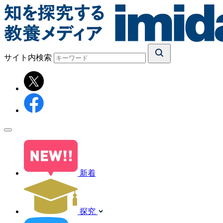
サイト内検索
新着
探究