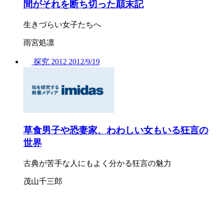
間がそれを断ち切った顛末記
生きづらい女子たちへ
雨宮処凛
探究
2012
2012/
9/19
草食男子や恐妻家、わわしい女もいる狂言の
世界
古典が苦手な人にもよく分かる狂言の魅力
茂山千三郎