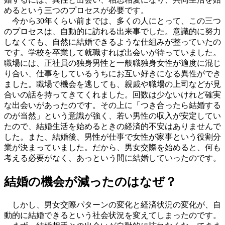
めるという三つのプロセスが必要です。
今から30年くらい前までは、多くの人にとって、この三つ
のプロセスは、自動的に訪れる出来事でした。意識的に努力
しなくても、自然に結婚できるような仕組みが整っていたの
です。学校を卒業して就職すれば出会いが待っていました。
職場には、正社員の独身男性と一般職独身女性が適度に混じ
り合い、仕事をしているうちにお互い好きになる異性ができ
ました。職場で機会を逃しても、親戚や職場の上司などが見
合いの話を持ってきてくれました。回数は少ないけれど確実
な出会いがあったのです。その上に「つき合ったら結婚する
のが当然」という意識が強く、若い男性の収入が安定してい
たので、結婚生活を始めるときの経済的不安はありませんで
した。また、結婚後、男性が仕事で女性が家事という役割分
業が決まっていました。だから、男女交際を始めると、何も
考える必要がなく、あっという間に結婚していったのです。
結婚の機会が減ったのはなぜ？
しかし、男女交際パターンの変化と経済状況の変化が、自
動的に結婚できるという社会状況を変えてしまったのです。