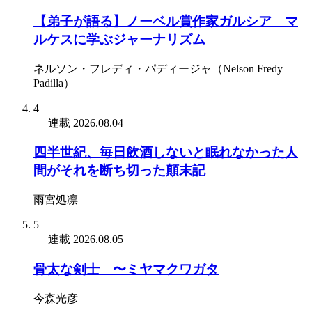
【弟子が語る】ノーベル賞作家ガルシア゠マ
ルケスに学ぶジャーナリズム
ネルソン・フレディ・パディージャ（Nelson Fredy
Padilla）
4
連載
2026.08.04
四半世紀、毎日飲酒しないと眠れなかった人
間がそれを断ち切った顛末記
雨宮処凛
5
連載
2026.08.05
骨太な剣士 〜ミヤマクワガタ
今森光彦