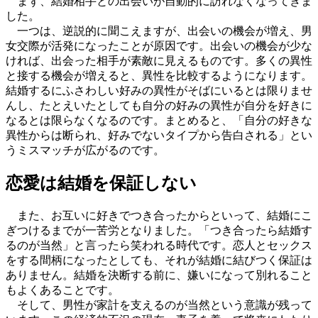
まず、結婚相手との出会いが自動的に訪れなくなってきま
した。
一つは、逆説的に聞こえますが、出会いの機会が増え、男
女交際が活発になったことが原因です。出会いの機会が少な
ければ、出会った相手が素敵に見えるものです。多くの異性
と接する機会が増えると、異性を比較するようになります。
結婚するにふさわしい好みの異性がそばにいるとは限りませ
んし、たとえいたとしても自分の好みの異性が自分を好きに
なるとは限らなくなるのです。まとめると、「自分の好きな
異性からは断られ、好みでないタイプから告白される」とい
うミスマッチが広がるのです。
恋愛は結婚を保証しない
また、お互いに好きでつき合ったからといって、結婚にこ
ぎつけるまでが一苦労となりました。「つき合ったら結婚す
るのが当然」と言ったら笑われる時代です。恋人とセックス
をする間柄になったとしても、それが結婚に結びつく保証は
ありません。結婚を決断する前に、嫌いになって別れること
もよくあることです。
そして、男性が家計を支えるのが当然という意識が残って