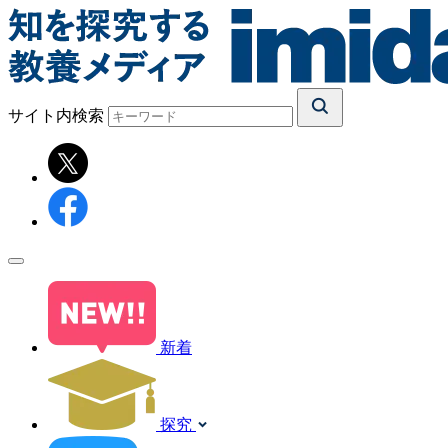
サイト内検索
新着
探究