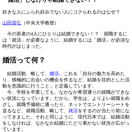
好きな人にふられ好みでない人にコクられるのはなぜ？
山田昌弘
（中央大学教授）
今の若者の4人にひとりは結婚できない！？ 就職するに
は「就活」が必要なように、結婚するには「婚活」が必須な
時代がはじまった。
婚活って何？
結婚活動、略して、
婚活
。これを「自分の魅力を高めた
り、積極的に出会いの機会を作るなど、結婚を目的とした活
動を意識的に行うこと」と定義しています。
今、学校を卒業しても、なかなか希望通りの就職ができな
い状況になっています。だから、学生は、よりよい就職をめ
ざし、就職予備校に通ったり、ネットでエントリーシートを
送るなど、就職活動、略して、
就活
をするのが当たり前にな
ってきました。それと同じように、現代日本では、結婚活動
をしなければ、なかなか結婚にたどり着かない状況が広がっ
ています。