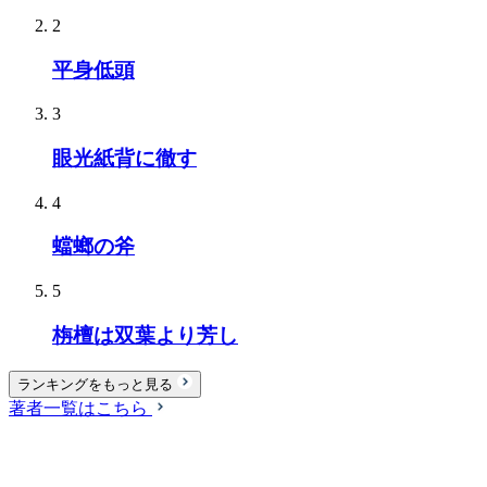
2
平身低頭
3
眼光紙背に徹す
4
蟷螂の斧
5
栴檀は双葉より芳し
ランキングをもっと見る
著者一覧はこちら