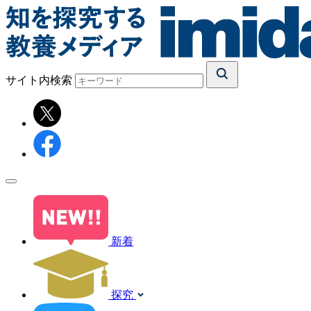
サイト内検索
新着
探究