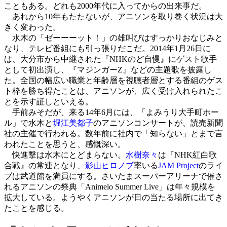
こともある。どれも2000年代に入ってからの出来事だ。
あれから10年もたたないが、アニソンを取り巻く状況は大
きく変わった。
水木の「ゼーーーット！」の雄叫びはすっかりおなじみと
なり、テレビ番組にも引っ張りだこだ。2014年1月26日に
は、大分市から中継された『NHKのど自慢』にゲスト歌手
として初出演し、『マジンガーZ』などの主題歌を披露し
た。全国の幅広い職業と年齢層を視聴者層とする番組のゲス
ト枠を勝ち得たことは、アニソンが、広く受け入れられたこ
とを示す証しといえる。
手前みそだが、来る14年6月には、「よみうり大手町ホー
ル」で水木と
堀江美都子
のアニソンコンサートが、読売新聞
社の主催で行われる。数年前に社内で「知らない」とまで言
われたことを思うと、感慨深い。
快進撃は水木にとどまらない。
水樹奈々
は『NHK紅白歌
合戦』の常連となり、
影山ヒロノブ
率いる
JAM Project
のライ
ブは武道館を満員にする。さいたまスーパーアリーナで催さ
れるアニソンの祭典「Animelo Summer Live」は年々規模を
拡大している。ようやくアニソンが日の当たる場所に出てき
たことを感じる。