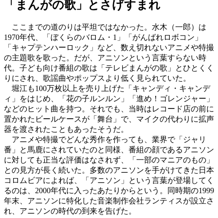
「まんがの歌」とさげすまれ
ここまでの道のりは平坦ではなかった。水木（一郎）は
1970年代、「ぼくらのバロム・1」「がんばれロボコン」
「キャプテンハーロック」など、数え切れないアニメや特撮
の主題歌を歌った。だが、アニソンという言葉すらない時
代。子ども向け番組の歌は「テレビまんがの歌」とひとくく
りにされ、歌謡曲やポップスより低く見られていた。
堀江も100万枚以上を売り上げた「キャンディ・キャンデ
ィ」をはじめ、「花の子ルンルン」「進め！ゴレンジャー」
などのヒット曲を持つ。それでも、当時はレコード店の前に
置かれたビールケースが「舞台」で、マイクの代わりに拡声
器を渡されたこともあったそうだ。
アニメや特撮でどんな秀作を作っても、業界で「ジャリ
番」と馬鹿にされていたのと同様、番組の顔であるアニソン
に対しても正当な評価はなされず、「一部のマニアのもの」
との見方が長く続いた。多数のアニソンを手がけてきた日本
コロムビアによれば、「アニソン」という言葉が登場してく
るのは、2000年代に入ったあたりからという。同時期の1999
年末、アニソンに特化した音楽制作会社ランティスが設立さ
れ、アニソンの時代の到来を告げた。