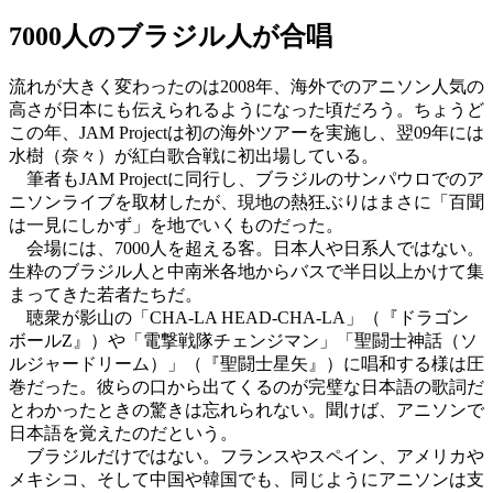
7000人のブラジル人が合唱
流れが大きく変わったのは2008年、海外でのアニソン人気の
高さが日本にも伝えられるようになった頃だろう。ちょうど
この年、JAM Projectは初の海外ツアーを実施し、翌09年には
水樹（奈々）が紅白歌合戦に初出場している。
筆者もJAM Projectに同行し、ブラジルのサンパウロでのア
ニソンライブを取材したが、現地の熱狂ぶりはまさに「百聞
は一見にしかず」を地でいくものだった。
会場には、7000人を超える客。日本人や日系人ではない。
生粋のブラジル人と中南米各地からバスで半日以上かけて集
まってきた若者たちだ。
聴衆が影山の「CHA-LA HEAD-CHA-LA」（『ドラゴン
ボールZ』）や「電撃戦隊チェンジマン」「聖闘士神話（ソ
ルジャードリーム）」（『聖闘士星矢』）に唱和する様は圧
巻だった。彼らの口から出てくるのが完璧な日本語の歌詞だ
とわかったときの驚きは忘れられない。聞けば、アニソンで
日本語を覚えたのだという。
ブラジルだけではない。フランスやスペイン、アメリカや
メキシコ、そして中国や韓国でも、同じようにアニソンは支