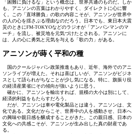
「困難に負けるな」という概念は、世界共通のものだ。しか
も、アニソンの言葉はわかりやすく、ダイレクトに心に響
く。この「直球勝負」の歌の内容こそが、アニソンが世界中
の人の心を揺さぶる理由なのだろう。日本でも、東日本大震
災のときにFM-TOKYOなどのラジオが「アンパンマンのマ
ーチ」を流し、被災地を元気づけたとされる。アニソンに
は、人の心に勇気と元気を与える「歌の力」がある。
アニソンが蒔く平和の種
国のクールジャパン政策推進もあり、近年、海外でのアニ
ソンライブが増えた。それは喜ばしいが、アニソンがビジネ
スとして語られがちなことが少し気になる。特に、旗振り役
の経済産業省にその傾向が強いように思う。
確かに、アニソンを輸出すれば、規模の大小は別にして、
経済的利益をもたらすだろう。
だが、アニソンは車や電化製品とは違う。アニソンは、文
化である。文化だからこそ、世界中の人を感動させ、日本へ
の興味や親日感を醸成することがきた。この親日感、日本の
文化への共感こそが、アニソンが生み出した真の財産であ
る。