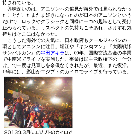
持されている。
興味深いのは、アニソンへの偏見が海外では見られなかっ
たことだ。たまたま好きになったのが日本のアニソンという
だけで、ロックやクラシックと同様に一つの趣味として受け
止められている。リスペクトの気持ちこそあれ、さげすむ気
持ちはそこにはなかった。
こうした海外での人気に、日本政府もクールジャパンの一
環としてアニソンに注目。堀江や『キン肉マン』『太陽戦隊
サンバルカン』の
串田アキラ
は、09年、国際交流基金の事業
で中南米でライブを実施した。事業は民主党政権下の「仕分
け」で一度は見直しを余儀なくされたが、最近、また復活。
13年には、影山がエジプトのカイロでライブを行っている。