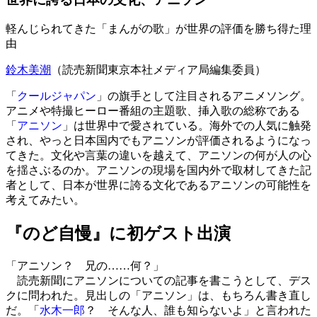
軽んじられてきた「まんがの歌」が世界の評価を勝ち得た理
由
鈴木美潮
（読売新聞東京本社メディア局編集委員）
「
クールジャパン
」の旗手として注目されるアニメソング。
アニメや特撮ヒーロー番組の主題歌、挿入歌の総称である
「
アニソン
」は世界中で愛されている。海外での人気に触発
され、やっと日本国内でもアニソンが評価されるようになっ
てきた。文化や言葉の違いを越えて、アニソンの何が人の心
を揺さぶるのか。アニソンの現場を国内外で取材してきた記
者として、日本が世界に誇る文化であるアニソンの可能性を
考えてみたい。
『のど自慢』に初ゲスト出演
「アニソン？ 兄の……何？」
読売新聞にアニソンについての記事を書こうとして、デス
クに問われた。見出しの「アニソン」は、もちろん書き直し
だ。「
水木一郎
？ そんな人、誰も知らないよ」と言われた