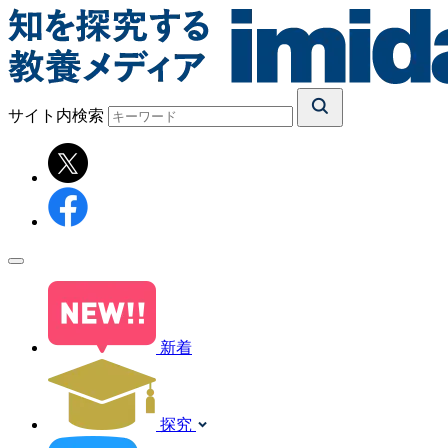
サイト内検索
新着
探究