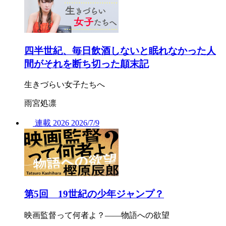
四半世紀、毎日飲酒しないと眠れなかった人
間がそれを断ち切った顛末記
生きづらい女子たちへ
雨宮処凛
連載
2026
2026/
7/9
第5回 19世紀の少年ジャンプ？
映画監督って何者よ？――物語への欲望