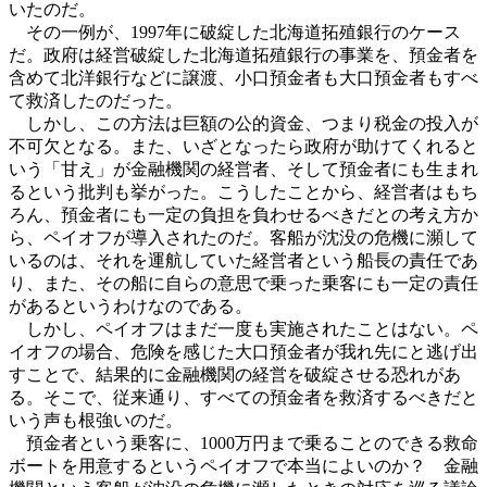
いたのだ。
その一例が、1997年に破綻した北海道拓殖銀行のケース
だ。政府は経営破綻した北海道拓殖銀行の事業を、預金者を
含めて北洋銀行などに譲渡、小口預金者も大口預金者もすべ
て救済したのだった。
しかし、この方法は巨額の公的資金、つまり税金の投入が
不可欠となる。また、いざとなったら政府が助けてくれると
いう「甘え」が金融機関の経営者、そして預金者にも生まれ
るという批判も挙がった。こうしたことから、経営者はもち
ろん、預金者にも一定の負担を負わせるべきだとの考え方か
ら、ペイオフが導入されたのだ。客船が沈没の危機に瀕して
いるのは、それを運航していた経営者という船長の責任であ
り、また、その船に自らの意思で乗った乗客にも一定の責任
があるというわけなのである。
しかし、ペイオフはまだ一度も実施されたことはない。ペ
イオフの場合、危険を感じた大口預金者が我れ先にと逃げ出
すことで、結果的に金融機関の経営を破綻させる恐れがあ
る。そこで、従来通り、すべての預金者を救済するべきだと
いう声も根強いのだ。
預金者という乗客に、1000万円まで乗ることのできる救命
ボートを用意するというペイオフで本当によいのか？ 金融