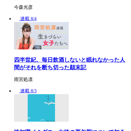
今森光彦
連載
8/4
四半世紀、毎日飲酒しないと眠れなかった人
間がそれを断ち切った顛末記
雨宮処凛
連載
8/3