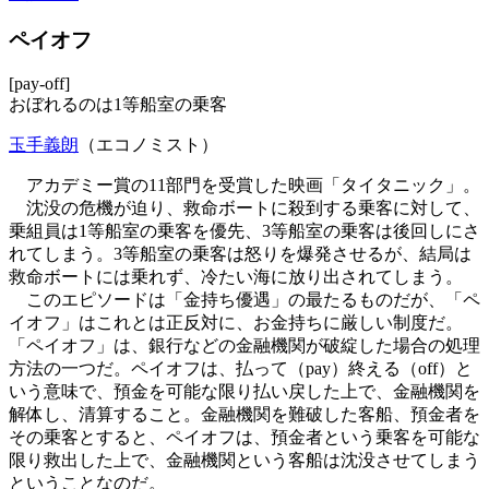
ペイオフ
[pay-off]
おぼれるのは1等船室の乗客
玉手義朗
（エコノミスト）
アカデミー賞の11部門を受賞した映画「タイタニック」。
沈没の危機が迫り、救命ボートに殺到する乗客に対して、
乗組員は1等船室の乗客を優先、3等船室の乗客は後回しにさ
れてしまう。3等船室の乗客は怒りを爆発させるが、結局は
救命ボートには乗れず、冷たい海に放り出されてしまう。
このエピソードは「金持ち優遇」の最たるものだが、「ペ
イオフ」はこれとは正反対に、お金持ちに厳しい制度だ。
「ペイオフ」は、銀行などの金融機関が破綻した場合の処理
方法の一つだ。ペイオフは、払って（pay）終える（off）と
いう意味で、預金を可能な限り払い戻した上で、金融機関を
解体し、清算すること。金融機関を難破した客船、預金者を
その乗客とすると、ペイオフは、預金者という乗客を可能な
限り救出した上で、金融機関という客船は沈没させてしまう
ということなのだ。