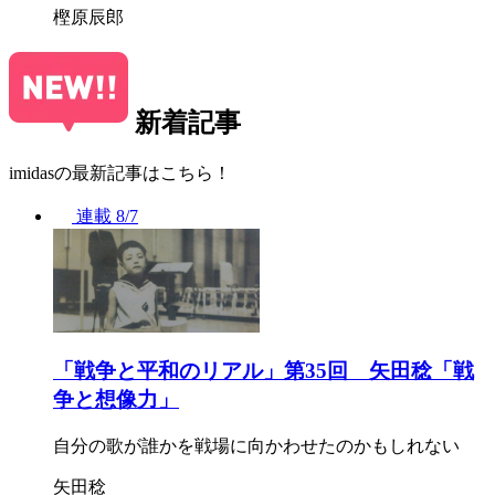
樫原辰郎
新着記事
imidasの最新記事はこちら！
連載
8/7
「戦争と平和のリアル」第35回 矢田稔「戦
争と想像力」
自分の歌が誰かを戦場に向かわせたのかもしれない
矢田稔