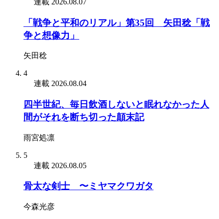
連載
2026.08.07
「戦争と平和のリアル」第35回 矢田稔「戦
争と想像力」
矢田稔
4
連載
2026.08.04
四半世紀、毎日飲酒しないと眠れなかった人
間がそれを断ち切った顛末記
雨宮処凛
5
連載
2026.08.05
骨太な剣士 〜ミヤマクワガタ
今森光彦