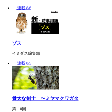
連載
8/6
ゾス
イミダス編集部
連載
8/5
骨太な剣士 〜ミヤマクワガタ
第110回