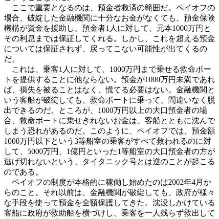
ここで重要となるのは、預金者救済の範囲だ。ペイオフの
場合、破綻した金融機関に十分なお金がなくても、預金保険
機構が資金を援助し、預金者1人に対して、元本1000万円と
その利息までは保証してくれる。しかし、これを超える預金
については保証されず、戻ってこない可能性が出てくるの
だ。
これは、乗客1人に対して、1000万円まで乗せる救命ボー
トを提供することに他ならない。預金が1000万円未満であれ
ば、損失を被ることはなく、慌てる必要はない。金融機関と
いう客船が破綻しても、救命ボートに乗って、間違いなく脱
出できるのだ。ところが、1000万円以上の大口預金者の場
合、救命ボートに乗せきれないお金は、客船とともに沈んで
しまう恐れがあるのだ。このように、ペイオフでは、預金額
1000万円以下という3等船室の乗客がすべて救われるのに対
して、5000万円、1億円といった1等船室の大口預金者の方が
逃げ切れないという、タイタニック号とは逆のことが起こる
のである。
ペイオフの制度が本格的に稼働し始めたのは2002年4月か
らのこと。それ以前は、金融機関が破綻しても、政府が様々
な手段を使って預金を全額保護してきた。沈没しかけている
客船に政府が救助船を横づけし、乗客を一人残らず救出して