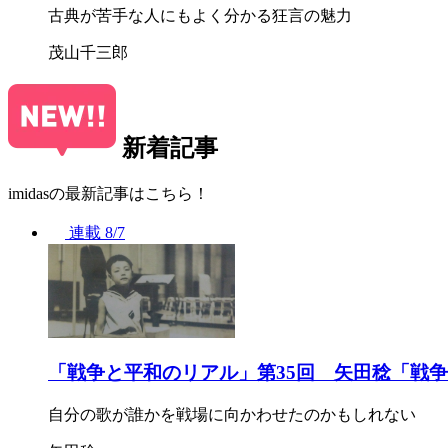
古典が苦手な人にもよく分かる狂言の魅力
茂山千三郎
新着記事
imidasの最新記事はこちら！
連載
8/7
「戦争と平和のリアル」第35回 矢田稔「戦
自分の歌が誰かを戦場に向かわせたのかもしれない