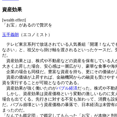
資産効果
[wealth effect]
「お宝」があるので贅沢を
玉手義朗
（エコノミスト）
テレビ東京系列で放送されている人気番組「開運！なんでも
なさい」と、祖父から掛け軸を渡されるといったケースだ。
だ。
資産効果とは、株式や不動産などの資産を保有している人が
大きく上昇した場合、安心感は一層広がり、豪華な食事や海
企業の場合も同様だ。豊富な資産を持ち、更にその価値が上
資産の価値が上昇すれば、金融機関からの融資も受けやすく
資を実行することが可能となるのである。
資産効果が強く働いたのが
バブル経済
だった。株式や不動
しかし、資産効果は資産価格という変動の激しいものに支え
場合も出てくる。先行きに対する不安も加わって、消費も設
だ。バブル崩壊という資産価格の暴落で、日本経済は未曽有
まったのだ。
「なんでも鑑定団」で鑑定してもらった「お宝」が本物と判