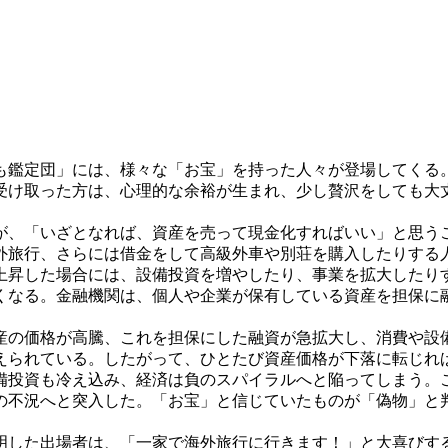
鑑定団」には、様々な「お宝」を持った人々が登場してくる
受け取った方は、心理的な余裕が生まれ、少し贅沢をしても大
、「いざとなれば、資産を売って現金化すればいい」と思う
外旅行、さらには借金をして高級外車や別荘を購入したりする
昇した場合には、設備投資を増やしたり、事業を拡大したり
なる。金融機関は、個人や企業が保有している資産を担保に
産の価格が高騰、これを担保にした融資が急拡大し、消費や設
られている。したがって、ひとたび資産価格が下落に転じれ
備投資も冷え込み、経済は負のスパイラルへと陥ってしまう。
の不況へと突入した。「お宝」と信じていたものが「偽物」と
明した出場者は、「一家で海外旅行に行きます！」と大喜びす