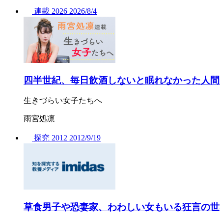
連載
2026
2026/
8/4
四半世紀、毎日飲酒しないと眠れなかった人間
生きづらい女子たちへ
雨宮処凛
探究
2012
2012/
9/19
草食男子や恐妻家、わわしい女もいる狂言の世