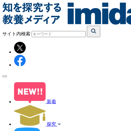
サイト内検索
新着
探究