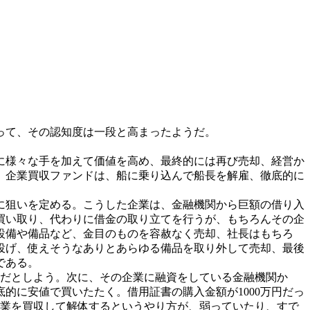
って、その認知度は一段と高まったようだ。
に様々な手を加えて価値を高め、最終的には再び売却、経営か
、企業買収ファンドは、船に乗り込んで船長を解雇、徹底的に
に狙いを定める。こうした企業は、金融機関から巨額の借り入
買い取り、代わりに借金の取り立てを行うが、もちろんその企
設備や備品など、金目のものを容赦なく売却、社長はもちろ
投げ、使えそうなありとあらゆる備品を取り外して売却、最後
である。
円だとしよう。次に、その企業に融資をしている金融機関か
的に安値で買いたたく。借用証書の購入金額が1000万円だっ
企業を買収して解体するというやり方が、弱っていたり、すで