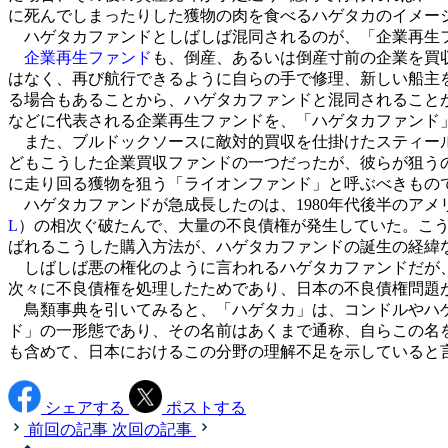
に死んでしまったりした獲物の肉を食べるハゲタカのイメー
ハゲタカファンドとしばしば混同されるのが、「企業再生
企業再生ファンド
も、倒産、あるいは倒産寸前の企業を買
はなく、再び航行できるように自らの手で修理、新しい船主
る場合もあることから、ハゲタカファンドと混同されること
などに代表される企業再生ファンドを、「ハゲタカファンド
また、ブルドックソースに敵対的買収を仕掛けたスティール
どもこうした企業買収ファンドの一つだったが、彼らが狙う
に走り回る獲物を狙う「ライオンファンド」と呼ぶべきもの
ハゲタカファンドが急成長したのは、1980年代後半のア
L
）の相次ぐ破たんで、大量の不良債権が発生していた。こ
ばれるこうした購入方法が、ハゲタカファンドの誕生の経緯
しばしば悪の権化のように言われるハゲタカファンドだが、
次々に不良債権を処理したためであり、日本の不良債権問題
鳥類事典を引いてみると、「ハゲタカ」は、コンドルやハゲ
ド」の一形態であり、その名前はあくまで通称、自らこの名
も含めて、日本におけるこの分野の理解不足を示していると
シェアする
ポストする
前回の記事
次回の記事