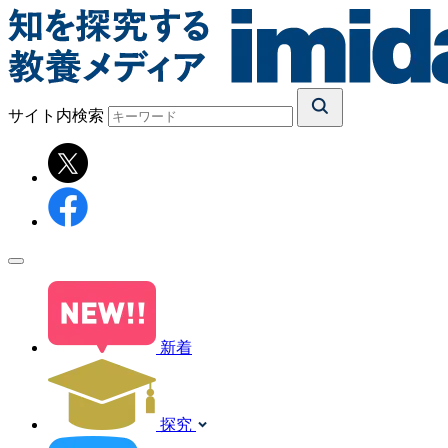
サイト内検索
新着
探究