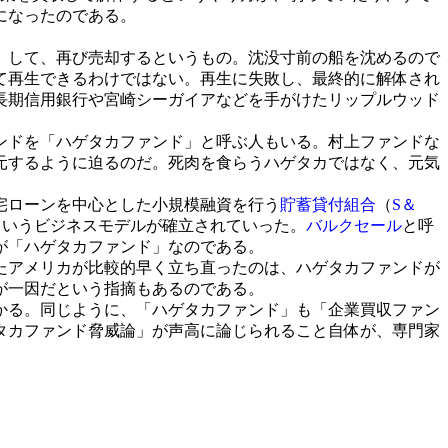
になったのである。
」して、再び売却するというもの。沈没寸前の船を沈めるので
て再生できるわけではない。再生に失敗し、最終的に解体され
長期信用銀行や宮崎シーガイアなどを手がけたリップルウッド
ンドを「ハゲタカファンド」と呼ぶ人もいる。村上ファンドな
元するように迫るのだ。死肉を食らうハゲタカではなく、元気
宅ローンを中心とした小規模融資を行う
貯蓄貸付組合
（
S＆
というビジネスモデルが確立されていった。
バルクセール
と呼
が「ハゲタカファンド」なのである。
たアメリカが比較的早く立ち直ったのは、ハゲタカファンドが
が一因だという指摘もあるのである。
かる。同じように、「ハゲタカファンド」も「企業買収ファン
タカファンド脅威論」が声高に論じられること自体が、専門家