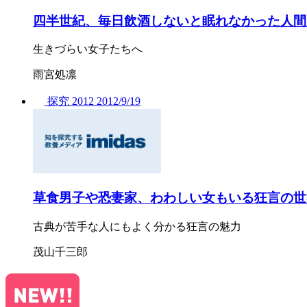
四半世紀、毎日飲酒しないと眠れなかった人間
生きづらい女子たちへ
雨宮処凛
探究
2012
2012/
9/19
草食男子や恐妻家、わわしい女もいる狂言の世
古典が苦手な人にもよく分かる狂言の魅力
茂山千三郎