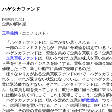
ハゲタカファンド
[vulture fund]
企業の解体屋
玉手義朗
（エコノミスト）
「ハゲタカファンドに、日本が食い尽くされる！」
一部のエコノミストたちが、声高に脅威論を唱えている「ハ
ハゲタカファンドは、資金を集めて企業を買収する「企業買収ファ
企業買収ファンド
は、狙いをつけた企業の株式を買い集め
ら手を引き一連のビジネスを終了する。買収金額と売却金額
修理した上で、新しい船主に高値で売却するのだ。
様々なやり方がある企業買収ファンドの中で、ハゲタカファ
れをし、それが返せない状況になっている。そこでハゲタカ
業に返済能力などない。そこで、ハゲタカファンドは、企業
ん、従業員も職を失ってしまう。航行不能に陥った船に乗り
には船体を鉄くずにして、これも売却してしまう。企業を解
ハゲタカファンドは、狙いを定めた企業の
解散価値
、つま
ら、借用証書を買い付ける。こうした借用証書は、銀行にとっ
た場合、その後の資産売却が予定通り1億円で行われれば、9