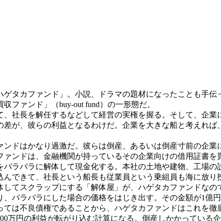
ゲタカファンド」。小説、ドラマの題材になったことも手伝
ンド」（buy-out fund）の一形態だ。
て、社長を解任するなどして経営の実権を握る。そして、企業
の差が、彼らの利益となるわけだ。企業を大きな船と考えれば
ンドはかなり過激だ。彼らは倒産、あるいは倒産寸前の企業
ファンドは、金融機関が持っているその企業向けの借用証書を
をバラバラに解体して現金化する。本社の土地や建物、工場の
込んできて、社長という船長も従業員という乗組員も海に放り
体してスクラップにする「解体屋」が、ハゲタカファンドなの
り、バラバラにした場合の価格をはじき出す。その金額が1億
ては不良債権であることから、ハゲタカファンドはこれを徹底
000万円の利益が転がり込む計算になる。倒産しかかっている