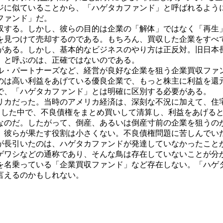
ジに似ていることから、「ハゲタカファンド」と呼ばれるよう
ファンド」だ。
収する。しかし、彼らの目的は企業の「解体」ではなく「再生
を見つけて売却するのである。もちろん、買収した企業をすべ
がある。しかし、基本的なビジネスのやり方は正反対。旧日本
」と呼ぶのは、正確ではないのである。
・パートナーズなど、経営が良好な企業を狙う企業買収ファ
のは高い利益をあげている優良企業で、もっと株主に利益を還
で、「ハゲタカファンド」とは明確に区別する必要がある。
メリカだった。当時のアメリカ経済は、深刻な不況に加えて、住
うした中で、不良債権をまとめ買いして清算し、利益をあげる
なのだ。したがって、倒産、あるいは倒産寸前の企業を狙うの
彼らが果たす役割は小さくない。不良債権問題に苦しんでい
が長引いたのは、ハゲタカファンドが発達していなかったこと
ワシなどの通称であり、そんな鳥は存在していないことが分
を名乗っている「企業買収ファンド」など存在しない。「ハゲ
言えるのかもしれない。