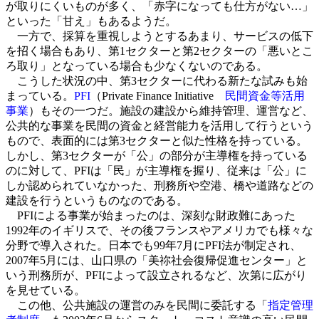
が取りにくいものが多く、「赤字になっても仕方がない…」
といった「甘え」もあるようだ。
一方で、採算を重視しようとするあまり、サービスの低下
を招く場合もあり、第1セクターと第2セクターの「悪いとこ
ろ取り」となっている場合も少なくないのである。
こうした状況の中、第3セクターに代わる新たな試みも始
まっている。
PFI
（Private Finance Initiative
民間資金等活用
事業
）もその一つだ。施設の建設から維持管理、運営など、
公共的な事業を民間の資金と経営能力を活用して行うという
もので、表面的には第3セクターと似た性格を持っている。
しかし、第3セクターが「公」の部分が主導権を持っている
のに対して、PFIは「民」が主導権を握り、従来は「公」に
しか認められていなかった、刑務所や空港、橋や道路などの
建設を行うというものなのである。
PFIによる事業が始まったのは、深刻な財政難にあった
1992年のイギリスで、その後フランスやアメリカでも様々な
分野で導入された。日本でも99年7月にPFI法が制定され、
2007年5月には、山口県の「美祢社会復帰促進センター」と
いう刑務所が、PFIによって設立されるなど、次第に広がり
を見せている。
この他、公共施設の運営のみを民間に委託する「
指定管理