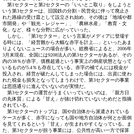
第1セクターと第2セクターの「いいとこ取り」をしようと
いう第3セクターは、旧国鉄の分割・民営化に伴って廃止さ
れた路線の受け皿として設立され始め、その後は「地域や都
市開発」や「観光・レジャー」、「農林水産」「教育・文
化」など、様々な分野に広がっていった。
しかし、「第3セクター」という言葉がメディアに登場す
る時には、「経営難から大幅な赤字を計上…」といったあま
りよくないニュースの場合が多い。総務省によると、2006年
3月末現在、全国には9208法人の第3セクターがあるが、その
内の38％が赤字、債務超過という事実上の倒産状態となって
いるものが5.4％も存在している。赤字の補てんには税金が
投入され、経営が破たんしてしまった場合には、出資に使わ
れた税金も損失となってしまうわけで、第3セクターの事業
は思惑通りに進んでいないのが実情だ。
第3セクターの運営がうまくいっていないのは、「親方日
の丸体質」による「甘え」が抜け切れていないためだと指摘
されている。
第3セクターのトップは、国や自治体から派遣されている
ケースが多く、赤字になっても国や地方自治体が何とか面倒
を見てくれるという「甘え」が生まれやすくなっている。ま
た、第3セクターが担う事業には、公共性が高い一方で採算