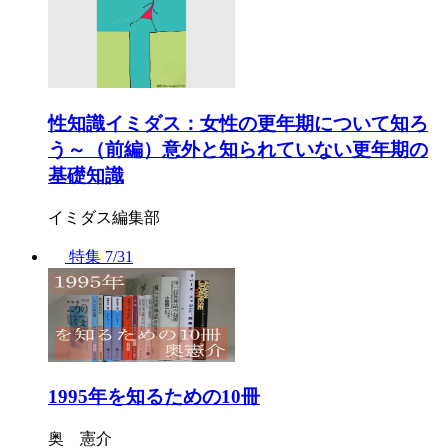
性知識イミダス：女性の更年期について知ろ
う～（前編）意外と知られていない更年期の
基礎知識
イミダス編集部
特集
7/31
1995年を知るための10冊
奥 憲介