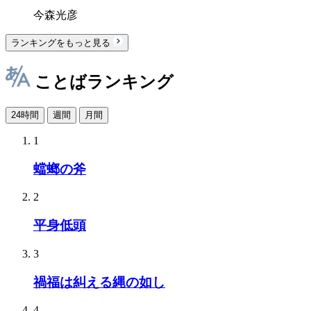
今森光彦
ランキングをもっと見る
ことばランキング
24時間
週間
月間
1
蟷螂の斧
2
平身低頭
3
禍福は糾える縄の如し
4