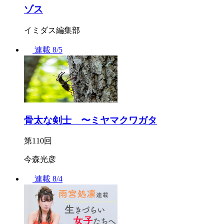
ゾス
イミダス編集部
連載
8/5
骨太な剣士 〜ミヤマクワガタ
第110回
今森光彦
連載
8/4