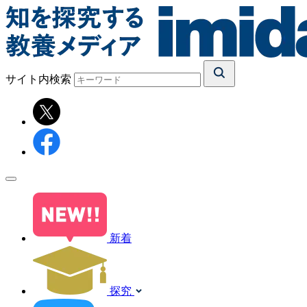
サイト内検索
新着
探究