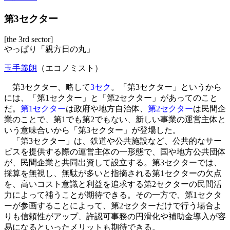
第3セクター
[the 3rd sector]
やっぱり「親方日の丸」
玉手義朗
（エコノミスト）
第3セクター、略して
3セク
。「第3セクター」というから
には、「第1セクター」と「第2セクター」があってのこと
だ。
第1セクター
は政府や地方自治体、
第2セクター
は民間企
業のことで、第1でも第2でもない、新しい事業の運営主体と
いう意味合いから「第3セクター」が登場した。
「第3セクター」は、鉄道や公共施設など、公共的なサー
ビスを提供する際の運営主体の一形態で、国や地方公共団体
が、民間企業と共同出資して設立する。第3セクターでは、
採算を無視し、無駄が多いと指摘される第1セクターの欠点
を、高いコスト意識と利益を追求する第2セクターの民間活
力によって補うことが期待できる。その一方で、第1セクタ
ーが参画することによって、第2セクターだけで行う場合よ
りも信頼性がアップ、許認可事務の円滑化や補助金導入が容
易になるといったメリットも期待できる。