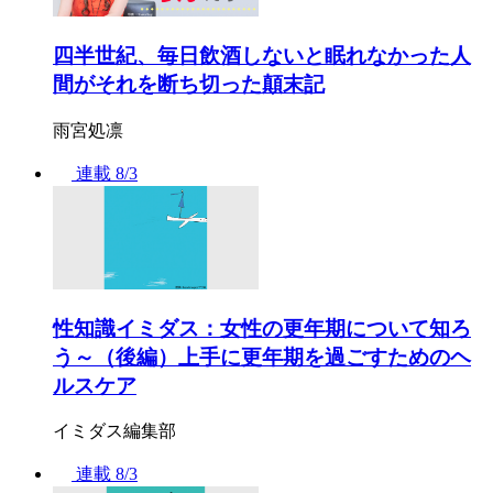
四半世紀、毎日飲酒しないと眠れなかった人
間がそれを断ち切った顛末記
雨宮処凛
連載
8/3
性知識イミダス：女性の更年期について知ろ
う～（後編）上手に更年期を過ごすためのヘ
ルスケア
イミダス編集部
連載
8/3