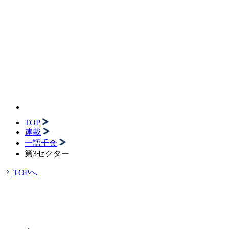
TOP
連載
一語千金
第3セクター
TOPへ