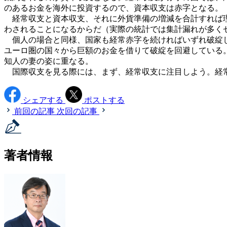
のあるお金を海外に投資するので、資本収支は赤字となる。
経常収支と資本収支、それに外貨準備の増減を合計すれば理
わされることになるからだ（実際の統計では集計漏れが多く
個人の場合と同様、国家も経常赤字を続ければいずれ破綻し
ユーロ圏の国々から巨額のお金を借りて破綻を回避している
知人の妻の姿に重なる。
国際収支を見る際には、まず、経常収支に注目しよう。経常
シェアする
ポストする
前回の記事
次回の記事
著者情報