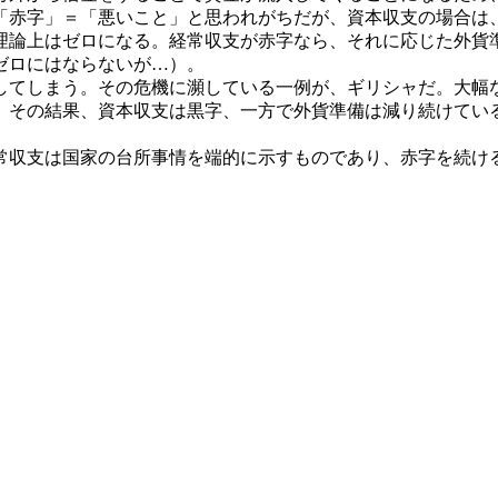
「赤字」＝「悪いこと」と思われがちだが、資本収支の場合は
論上はゼロになる。経常収支が赤字なら、それに応じた外貨
ゼロにはならないが…）。
てしまう。その危機に瀕している一例が、ギリシャだ。大幅
。その結果、資本収支は黒字、一方で外貨準備は減り続けてい
収支は国家の台所事情を端的に示すものであり、赤字を続け