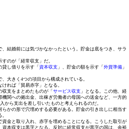
で、結婚前には気づかなかったという。貯金は底をつき、サラ
示すのが「経常収支」だ。
の貸し借りを示す「
資本収支
」、貯金の額を示す「
外貨準備
」
、大きく4つの項目から構成されている。
なければ「貿易赤字」となる。
の収支をまとめたものが「
サービス収支
」となる。この他、経
際機関への拠出金、出稼ぎ労働者の母国への送金など、一方的
収入から支出を差し引いたものと考えられるのだ。
何らかの形で穴埋めする必要がある。貯金の引き出しに相当す
る。
で資金と取り入れ、赤字を埋めることになる。こうした取引が
、資本収支は黒字となる。反対に経常収支が黒字の国は、余裕