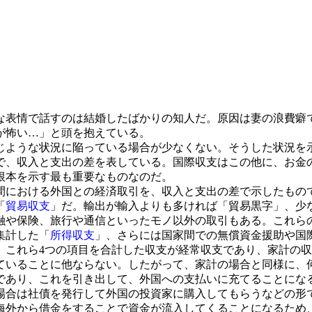
な表情で話すのは結婚したばかりの知人だ。原因は妻の浪費癖
が怖い…」と頭を抱えている。
ような状況に陥っている場合が少なくない。そうした状況を
で、収入と支出の差を表している。国際収支はこの他に、お金
根本を示す最も重要なものなのだ。
における外国との経済取引を、収入と支出の差で示したもので
「
貿易収支
」だ。輸出が輸入よりも多ければ「貿易黒字」、少
や保険、旅行や通信といったモノ以外の取引もある。これら
集計した「
所得収支
」、さらには国家間での無償資金援助や国
、これら4つの項目を合計した収支が経常収支であり、家計の
いることに他ならない。したがって、家計の場合と同様に、
であり、これを引き出して、外国への支払いに充てることにな
合は社債を発行して外国の投資家に購入してもらうなどの形
海外から借金をすることで資金が流入してくることになるため