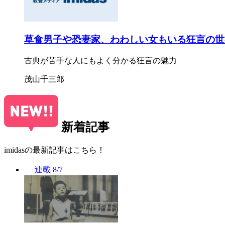
草食男子や恐妻家、わわしい女もいる狂言の世
古典が苦手な人にもよく分かる狂言の魅力
茂山千三郎
新着記事
imidasの最新記事はこちら！
連載
8/7