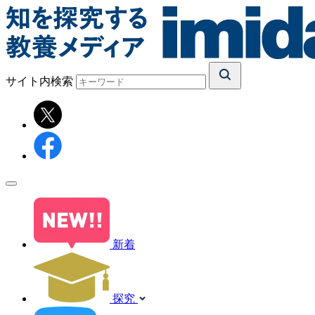
サイト内検索
新着
探究