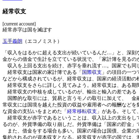
経常収支
[current account]
経常赤字は国を滅ぼす
玉手義朗
（エコノミスト）
「収入をはるかに超える支出が続いているんだ…」と、深刻
金からの借金で生計を立てている状況で、「家計簿を見るの
収入を上回る支出を続け、赤字を垂れ流す…。国家でも同じ
経常収支は国家の家計簿である「
国際収支
」の項目の一つ
などから構成されているが、経常収支は、国家の経済活動の
経常収支をさらに詳しく見てみよう。経常収支は、ある期間
経常収支の中核を成しているのが、輸出と輸入の差である
国際的な取引には、貿易と言うモノの取引に加えて、 金融
常収支には国境を越えた投資の収益や雇用者への報酬などを
な資金の支払いをまとめた「
経常移転収支
」がある。そして
経常収支が赤字であるということは、収入以上の支出をして
るのが、外貨準備の取り崩しだ。外貨準備は「国家の貯金」
また、借金をする場合も多い。国家の場合は国債、企業の場
集約されるのが資本収支となる。経常収支が赤字の国では、