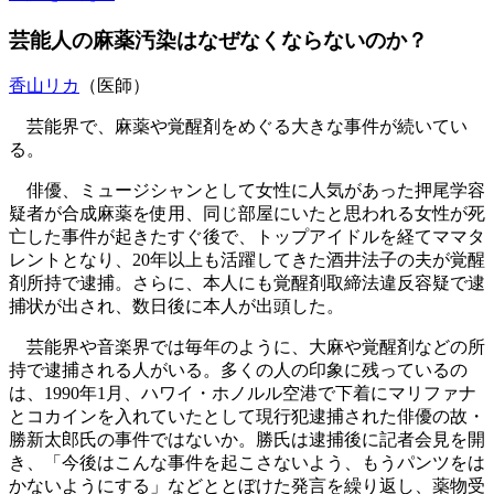
芸能人の麻薬汚染はなぜなくならないのか？
香山リカ
（医師）
芸能界で、麻薬や覚醒剤をめぐる大きな事件が続いてい
る。
俳優、ミュージシャンとして女性に人気があった押尾学容
疑者が合成麻薬を使用、同じ部屋にいたと思われる女性が死
亡した事件が起きたすぐ後で、トップアイドルを経てママタ
レントとなり、20年以上も活躍してきた酒井法子の夫が覚醒
剤所持で逮捕。さらに、本人にも覚醒剤取締法違反容疑で逮
捕状が出され、数日後に本人が出頭した。
芸能界や音楽界では毎年のように、大麻や覚醒剤などの所
持で逮捕される人がいる。多くの人の印象に残っているの
は、1990年1月、ハワイ・ホノルル空港で下着にマリファナ
とコカインを入れていたとして現行犯逮捕された俳優の故・
勝新太郎氏の事件ではないか。勝氏は逮捕後に記者会見を開
き、「今後はこんな事件を起こさないよう、もうパンツをは
かないようにする」などととぼけた発言を繰り返し、薬物受