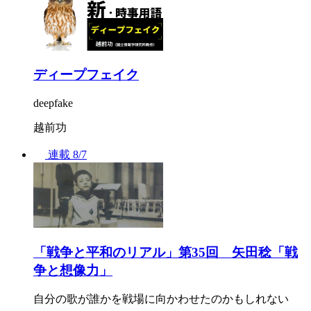
ディープフェイク
deepfake
越前功
連載
8/7
「戦争と平和のリアル」第35回 矢田稔「戦
争と想像力」
自分の歌が誰かを戦場に向かわせたのかもしれない