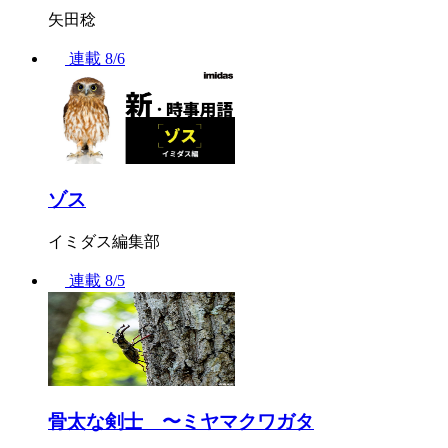
矢田稔
連載
8/6
ゾス
イミダス編集部
連載
8/5
骨太な剣士 〜ミヤマクワガタ