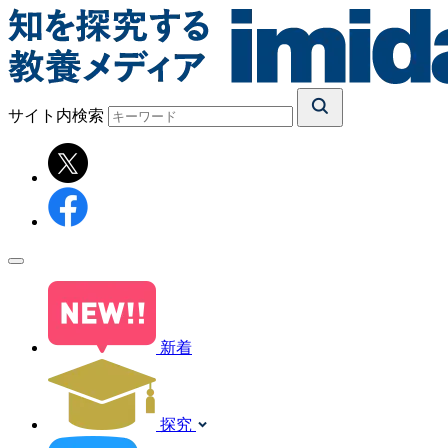
サイト内検索
新着
探究