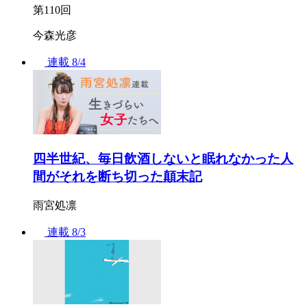
第110回
今森光彦
連載
8/4
四半世紀、毎日飲酒しないと眠れなかった人
間がそれを断ち切った顛末記
雨宮処凛
連載
8/3