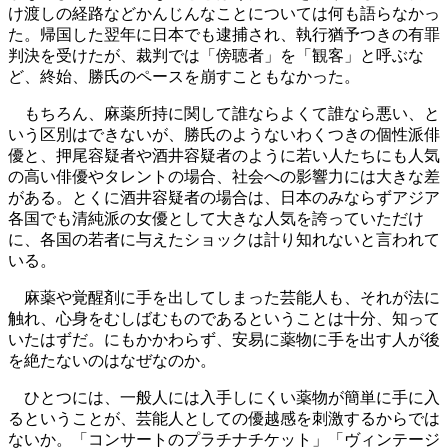
け渡しの経路などかんじんなことについては何も語らなかっ
た。帰国した翌年に日本でも逮捕され、執行猶予つきの有罪
判決を受けたが、裁判では「傍聴者」を「観客」と呼ぶな
ど、終始、勝氏のペースを崩すこともなかった。
もちろん、麻薬所持に関して誰ならよくて誰なら悪い、と
いう区別はできないが、勝氏のようないわくつきの個性派俳
優と、押尾容疑者や酒井容疑者のように若い人たちにも人気
の高い俳優やタレントの場合、社会への影響力には大きな差
がある。とくに酒井容疑者の場合は、日本のみならずアジア
各国でも清純派の女優として大きな人気を誇っていただけ
に、各国の若者に与えたショックは計り知れないと言われて
いる。
麻薬や覚醒剤に手を出してしまった芸能人も、それが法に
触れ、心身をむしばむものであるということは十分、知って
いたはずだ。にもかかわらず、安易に薬物に手を出す人が後
を絶たないのはなぜなのか。
ひとつには、一般人には入手しにくい薬物が簡単に手に入
るということが、芸能人としての優越感を刺激するからでは
ないか。「コンサートのプラチナチケット」「ヴィンテージ