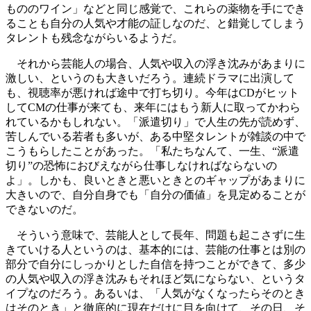
もののワイン」などと同じ感覚で、これらの薬物を手にでき
ることも自分の人気や才能の証しなのだ、と錯覚してしまう
タレントも残念ながらいるようだ。
それから芸能人の場合、人気や収入の浮き沈みがあまりに
激しい、というのも大きいだろう。連続ドラマに出演して
も、視聴率が悪ければ途中で打ち切り。今年はCDがヒット
してCMの仕事が来ても、来年にはもう新人に取ってかわら
れているかもしれない。「派遣切り」で人生の先が読めず、
苦しんでいる若者も多いが、ある中堅タレントが雑談の中で
こうもらしたことがあった。「私たちなんて、一生、“派遣
切り”の恐怖におびえながら仕事しなければならないの
よ」。しかも、良いときと悪いときとのギャップがあまりに
大きいので、自分自身でも「自分の価値」を見定めることが
できないのだ。
そういう意味で、芸能人として長年、問題も起こさずに生
きていける人というのは、基本的には、芸能の仕事とは別の
部分で自分にしっかりとした自信を持つことができて、多少
の人気や収入の浮き沈みもそれほど気にならない、というタ
イプなのだろう。あるいは、「人気がなくなったらそのとき
はそのとき」と徹底的に現在だけに目を向けて、その日、そ