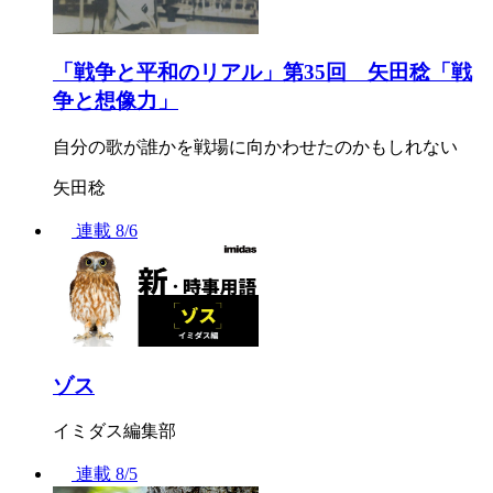
「戦争と平和のリアル」第35回 矢田稔「戦
争と想像力」
自分の歌が誰かを戦場に向かわせたのかもしれない
矢田稔
連載
8/6
ゾス
イミダス編集部
連載
8/5