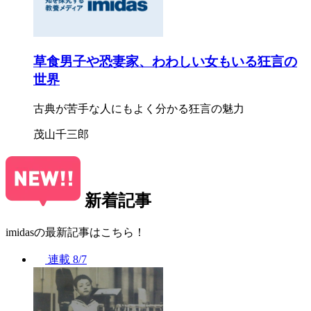
草食男子や恐妻家、わわしい女もいる狂言の
世界
古典が苦手な人にもよく分かる狂言の魅力
茂山千三郎
新着記事
imidasの最新記事はこちら！
連載
8/7