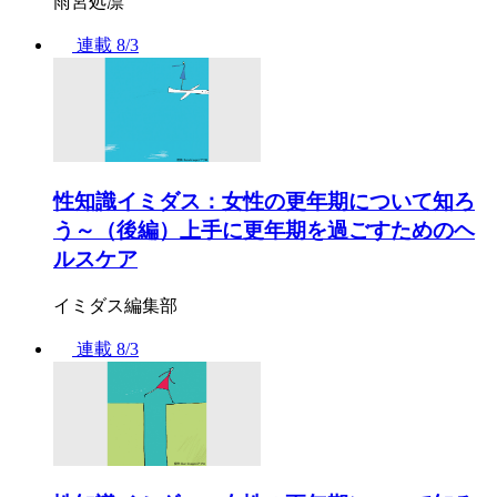
雨宮処凛
連載
8/3
性知識イミダス：女性の更年期について知ろ
う～（後編）上手に更年期を過ごすためのヘ
ルスケア
イミダス編集部
連載
8/3