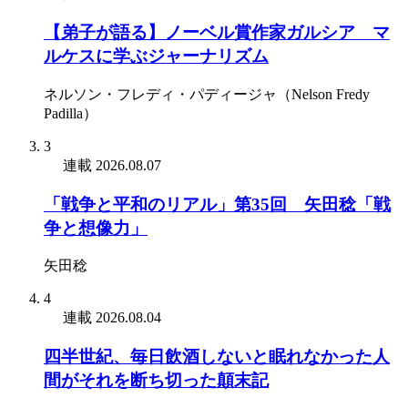
【弟子が語る】ノーベル賞作家ガルシア゠マ
ルケスに学ぶジャーナリズム
ネルソン・フレディ・パディージャ（Nelson Fredy
Padilla）
3
連載
2026.08.07
「戦争と平和のリアル」第35回 矢田稔「戦
争と想像力」
矢田稔
4
連載
2026.08.04
四半世紀、毎日飲酒しないと眠れなかった人
間がそれを断ち切った顛末記