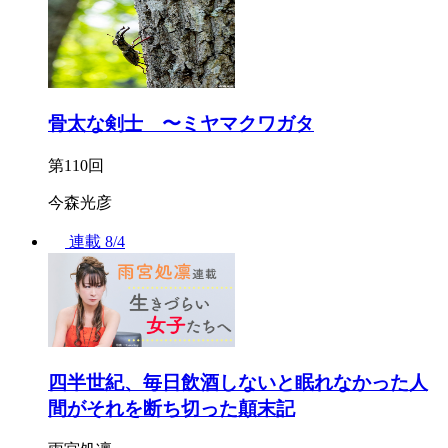
骨太な剣士 〜ミヤマクワガタ
第110回
今森光彦
連載
8/4
四半世紀、毎日飲酒しないと眠れなかった人
間がそれを断ち切った顛末記