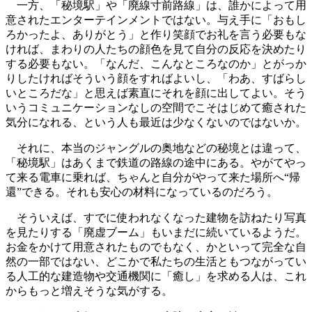
一方、「秘境駅」や「廃線寸前路線」は、誰かによって用
意されたエンターテインメントではない。与え手に「おもし
ろかったよ、ありがとう」と作り笑顔でお礼を言う必要もな
ければ、まわりの人たちの顔色を見て自分の反応を決めたり
する必要もない。「なんだ、こんなところなのか」とがっか
りしたければそういう顔をすればよいし、「わあ、すばらし
いところだな」と思えば素直にそれを顔に出してよい。そう
いうコミュニケーションなしの空間でこそはじめて癒された
気分になれる、という人も最近は少なくないのではないか。
それに、本当のジャングルの奥地などの秘境とは違って、
「秘境駅」はあくまで鉄道の路線の途中にある。やがてやっ
て来る電車に乗れば、ちゃんと自分がやって来た場所へ“帰
還”できる。それも安心の材料になっているのだろう。
そういえば、すでに使われなくなった建物を訪ねたり写真
を見たりする「廃虚ブーム」もいまだに続いているようだ。
お金をかけて用意されたものでもなく、かといって完全な自
然の一部ではない、どこかで私たちの生活ともつながってい
る人工的な建造物や交通機関に「癒し」を求める人は、これ
からもっと増えそうな気がする。