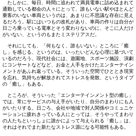
たしかに、毎日、時間に追われて満員電車に詰め込まれて
通勤している都会の人々にとって、誰もいない駅やほとんど
乗客のいない車両というのは、あまりに不思議な存在に見え
るだろう。駅にはいつもの改札があり、車両の作りは自分が
日ごろ乗っている電車とそう変わりないのに、そこに人だけ
がいない、というのもまたミステリアスだ。
それにしても、「何もなく、誰もいない」ところに「癒
し」を感じる、というのは、いったいどんな心理に基づいて
いるのだろう。現代社会には、遊園地、スポーツ施設、演劇
にコンサートなどなど、お金と人手をかけたエンターテイン
メントがあふれ返っている。そういった空間でひととき現実
を忘れ、気持ちが解放されてストレスを発散、というタイプ
の「癒し」もある。
ところが、そういった「エンターテインメント型の癒し」
では、常にサービスの与え手がいたり、自分のまわりにも人
がいたりする。日ごろ、会社や地域で対人関係やコミュニケ
ーションに疲れきっている人にとっては、そうやってまわり
の人たちといっしょに誰かによって与えられる「癒し」は、
それはそれでまた新たなストレス源になる可能性もある。