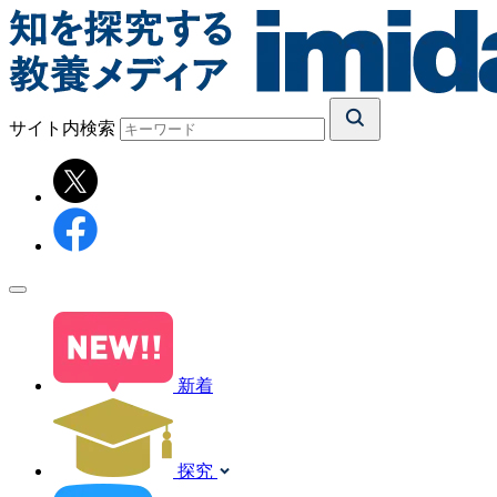
サイト内検索
新着
探究