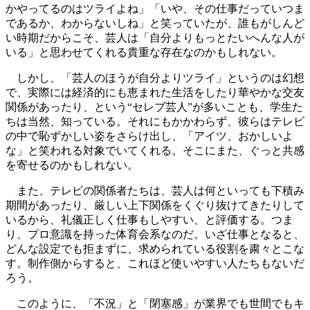
かやってるのはツライよね」「いや、その仕事だっていつま
であるか、わからないしね」と笑っていたが、誰もがしんど
い時期だからこそ、芸人は「自分よりもっとたいへんな人が
いる」と思わせてくれる貴重な存在なのかもしれない。
しかし、「芸人のほうが自分よりツライ」というのは幻想
で、実際には経済的にも恵まれた生活をしたり華やかな交友
関係があったり、という“セレブ芸人”が多いことも、学生た
ちは当然、知っている。それにもかかわらず、彼らはテレビ
の中で恥ずかしい姿をさらけ出し、「アイツ、おかしいよ
な」と笑われる対象でいてくれる。そこにまた、ぐっと共感
を寄せるのかもしれない。
また、テレビの関係者たちは、芸人は何といっても下積み
期間があったり、厳しい上下関係をくぐり抜けてきたりして
いるから、礼儀正しく仕事もしやすい、と評価する。つま
り、プロ意識を持った体育会系なのだ。いざ仕事となると、
どんな設定でも拒まずに、求められている役割を粛々とこな
す。制作側からすると、これほど使いやすい人たちもないだ
ろう。
このように、「不況」と「閉塞感」が業界でも世間でもキ