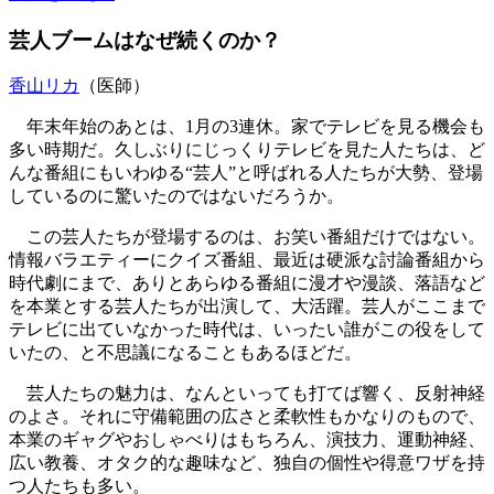
芸人ブームはなぜ続くのか？
香山リカ
（医師）
年末年始のあとは、1月の3連休。家でテレビを見る機会も
多い時期だ。久しぶりにじっくりテレビを見た人たちは、ど
んな番組にもいわゆる“芸人”と呼ばれる人たちが大勢、登場
しているのに驚いたのではないだろうか。
この芸人たちが登場するのは、お笑い番組だけではない。
情報バラエティーにクイズ番組、最近は硬派な討論番組から
時代劇にまで、ありとあらゆる番組に漫才や漫談、落語など
を本業とする芸人たちが出演して、大活躍。芸人がここまで
テレビに出ていなかった時代は、いったい誰がこの役をして
いたの、と不思議になることもあるほどだ。
芸人たちの魅力は、なんといっても打てば響く、反射神経
のよさ。それに守備範囲の広さと柔軟性もかなりのもので、
本業のギャグやおしゃべりはもちろん、演技力、運動神経、
広い教養、オタク的な趣味など、独自の個性や得意ワザを持
つ人たちも多い。