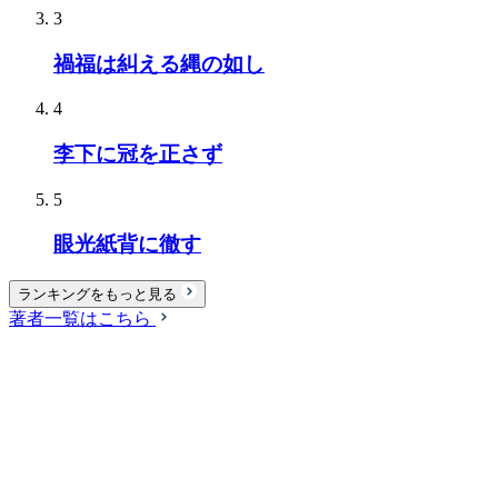
3
禍福は糾える縄の如し
4
李下に冠を正さず
5
眼光紙背に徹す
ランキングをもっと見る
著者一覧はこちら