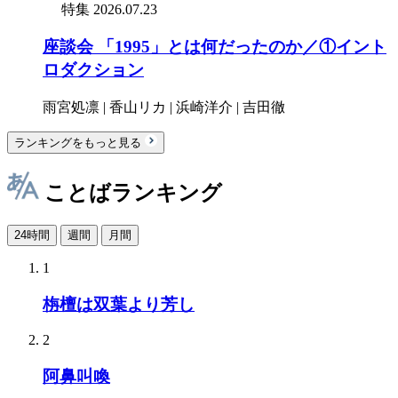
特集
2026.07.23
座談会 「1995」とは何だったのか／①イント
ロダクション
雨宮処凛 | 香山リカ | 浜崎洋介 | 吉田徹
ランキングをもっと見る
ことばランキング
24時間
週間
月間
1
栴檀は双葉より芳し
2
阿鼻叫喚