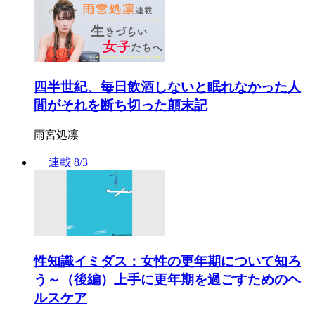
四半世紀、毎日飲酒しないと眠れなかった人
間がそれを断ち切った顛末記
雨宮処凛
連載
8/3
性知識イミダス：女性の更年期について知ろ
う～（後編）上手に更年期を過ごすためのヘ
ルスケア