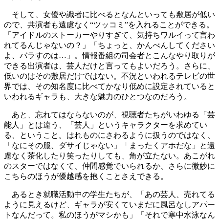
そして、女優や識者に比べるとなんといっても敷居が低い
ので、共演者も遠慮なく“ツッコミ”を入れることができる。
「アイドルのストーカーやりすぎて、気持ちワルイって言わ
れてるんじゃないの？」「ちょっと、かんべんしてください
よ、バラすのは…」。情報番組の司会者とこんなやり取りが
できる出演者は、芸人だけと言ってもよいだろう。さらに、
低いのはその敷居だけではない。不況といわれるテレビの世
界では、その知名度に比べてかなり低めに設定されていると
いわれるギャラも、大きな魅力のひとつなのだろう。
あと、忘れてはならないのが、視聴者たちがいわゆる「芸
能人」とは違う、「芸人」というキャラクターを求めてい
る、ということ。はれものにさわるように扱うのではなく、
「なにその服、ダサイじゃない」「まったくアホだな」と遠
慮なく茶化したり笑ったりしても、角が立たない。あこがれ
のスターではなくて、仲間感覚でいられるか、さらに微妙に
こちらのほうが優越感を抱くことさえできる。
あるとき就職活動中の学生たちが、「あの芸人、売れてる
ように見えるけど、ギャラが安くていまだに風呂なしアパー
トなんだって。私のほうがマシかも」「それで寒中水泳なん