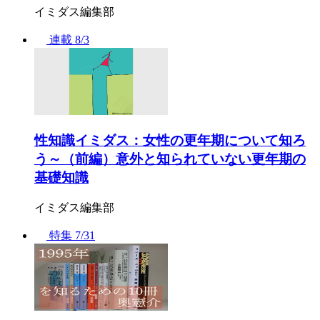
イミダス編集部
連載
8/3
性知識イミダス：女性の更年期について知ろ
う～（前編）意外と知られていない更年期の
基礎知識
イミダス編集部
特集
7/31