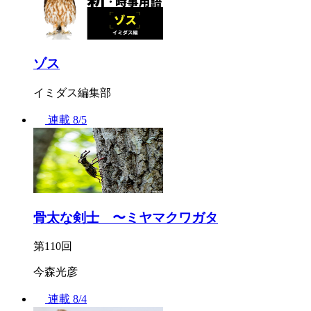
ゾス
イミダス編集部
連載
8/5
骨太な剣士 〜ミヤマクワガタ
第110回
今森光彦
連載
8/4