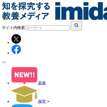
サイト内検索
新着
探究