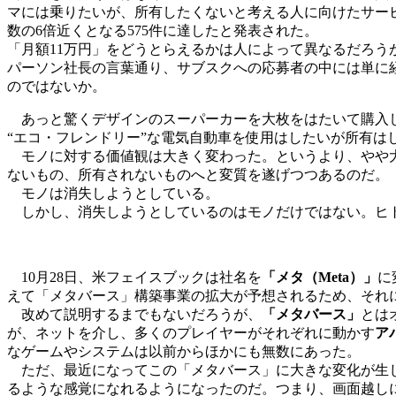
マには乗りたいが、所有したくないと考える人に向けたサービ
数の6倍近くとなる575件に達したと発表された。
「月額11万円」をどうとらえるかは人によって異なるだろ
パーソン社長の言葉通り、サブスクへの応募者の中には単に
のではないか。
あっと驚くデザインのスーパーカーを大枚をはたいて購入し、
“エコ・フレンドリー”な電気自動車を使用はしたいが所有はし
モノに対する価値観は大きく変わった。というより、やや大
ないもの、所有されないものへと変質を遂げつつあるのだ。
モノは消失しようとしている。
しかし、消失しようとしているのはモノだけではない。ヒ
10月28日、米フェイスブックは社名を
「メタ（Meta）」
に
えて「メタバース」構築事業の拡大が予想されるため、それに2
改めて説明するまでもないだろうが、
「メタバース」
とは
が、ネットを介し、多くのプレイヤーがそれぞれに動かす
ア
なゲームやシステムは以前からほかにも無数にあった。
ただ、最近になってこの「メタバース」に大きな変化が生
るような感覚になれるようになったのだ。つまり、画面越し