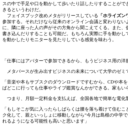
スの中で手足や口を動かして歩いたり話したりすることがで
きるというわけだ。
フェイスブック改めメタがリリースしている
「ホライズン
参加する。それだけなら従来のオンライン会議と変わりない
に、隣に座った人の声がその方角から聞こえてくる。また、
書き込んだりすることも可能だ。もちろん実際に手を動かし
を動かしたりモニターを見たりしている感覚を味わう。
「仕事にはアバターで参加できるから、もうビジネス用の洋
メタバースが生み出すビジネスの未来について大学のゼミ
「音楽や本もサブスクのダウンロードですむから、CDや本
ばどこに行っても仕事やライブ鑑賞なんかができる。家もい
つまり、月額一定料金を支払えば、全国各地で簡単な電化製
「もしそこが気に入ったらしばらくは腰を落ち着けて住むこ
ク化して、親といっしょに移動しながら“今月は島根の中学
れるようになる可能性も高いと思います」