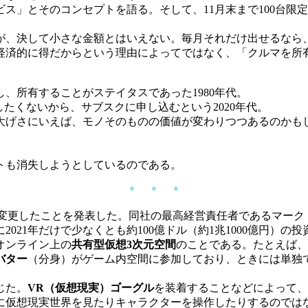
ス」とそのコンセプトを語る。そして、11月末まで100台限
うが、決して小さな金額とはいえない。毎月それだけ出せるなら
経済的に得だからという理由によってではなく、「クルマを所
所有することがステイタスであった1980年代。
たくないから、サブスクに申し込むという2020年代。
げさにいえば、モノそのものの価値が変わりつつあるのかも
トも消失しようとしているのである。
＊ ＊ ＊
変更したことを発表した。同社の最高経営責任者であるマーク
021年だけで少なくとも約100億ドル（約1兆1000億円）
オンライン上の
共有型仮想3次元空間
のことである。たとえば、
バター
（分身）がゲーム内空間に参加しており、ときには単独
じた。
VR（仮想現実）ゴーグル
を装着することなどによって、
に仮想現実世界を見たりキャラクターを操作したりするのでは