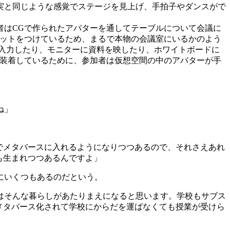
実と同じような感覚でステージを見上げ、手拍子やダンスがで
者はCGで作られたアバターを通してテーブルについて会議に
セットをつけているため、まるで本物の会議室にいるかのよう
入力したり、モニターに資料を映したり、ホワイトボードに
を装着しているために、参加者は仮想空間の中のアバターが手
ね」
でメタバースに入れるようになりつつあるので、それさえあれ
も生まれつつあるんですよ」
にいくつもあるのだという。
はそんな暮らしがあたりまえになると思います。学校もサブス
メタバース化されて学校にからだを運ばなくても授業が受けら