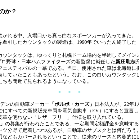
のか？
かれる中、入場口から真っ白なスポーツカーが入ってきた。
牽引したカウンタックの製造は、1990年でいったん終了した
ウンタックは、ゆっくりと札幌ドーム場内を半周してメインス
は、プロ野球・日本ハムファイターズの新監督に就任した
新庄剛志
ァンフェスティバルの一幕である。当日、使用された車は北海道
有していたこともあったという。なお、この白いカウンタック
たちも間近で見られるようになっている。
＊ ＊ ＊
ーデンの自動車メーカー
「ボルボ・カーズ」
日本法人が、22年
までにすべての新規販売車両を電気自動車（EV）にすると宣言
皮革を使わない「レザーフリー」仕様を取り入れている。
」
の募集が行われたことである。一定期間定額課金を意味する
ンツ分野で定着しつつあるが、自動車のサブスクとは何だろう。
用などもカバーされるということで、従来のリースと内容的に