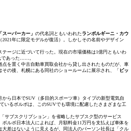
「スーパーカー」
の代名詞ともいわれた
ランボルギーニ・カウ
（2021年に限定モデルが復活）。しかしその名前やデザイン
テージに近づいて行った。現在の市場価格は1億円ともいわ
氏であった……。
に拠点を置く中古自動車買取会社から貸し出されたものだが、車
はその後、札幌にある同社のショールームに展示され、「
ビッ
1月から日本でSUV（多目的スポーツ車）タイプの新型電気自
しているボルボは、このSUVでも環境に配慮したさまざまな工
「サブスクリプション」を省略したサブスク型のサービス
ボルボ日本法人によれば、月額料金11万円を支払えば車体を
は大差はないように見えるが、同法人のパーソン社長は「クル