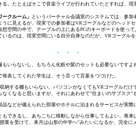
きる。たとえばそこで音楽ライブが行われていたとすれば、現
ワークルーム」
というバーチャル会議室のシステムでは、参加
ように見えるが、現実での参加者はVRゴーグルなどのヘッド
仮想空間の中で、テーブルの上にあるPCのキーボードを使って
ているのは、現実空間にいる自分自身なのだが、VRゴーグル
＊ ＊ ＊
服もいらないし、もちろん化粧や髪のセットも必要ないですよ
で発表してくれた学生は、そう言って言葉をつづけた。
を収納する棚もいらない。パソコンがなくてもVRゴーグルだけ
らなくなると思いますが、それにあわせて“住まいのサブスク”
品などが備えられた部屋やホテルに泊まれるサービスが実際
ともできるし、あちこちに移動しながら仕事してもよい。将来
で授業を受けて、来月は山形の中学へ”みたいになるか、完全に