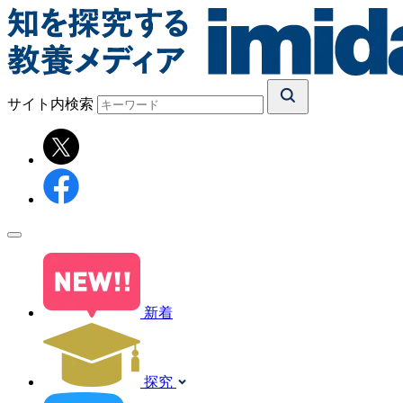
サイト内検索
新着
探究