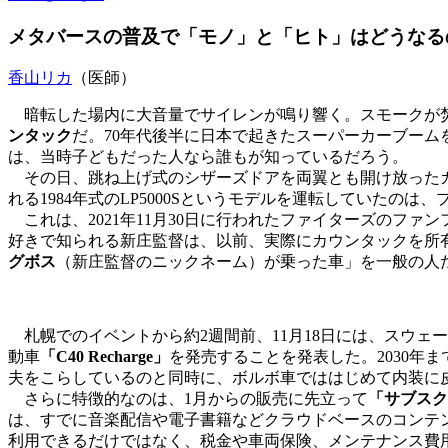
メタバースの普及で「モノ」と「ヒト」はどうなる
香山リカ
（医師）
暗転した場内に大音量でサイレンが鳴り響く。スモークが焚
ンタック
だ。70年代後半に日本で起きたスーパーカーブームを
は、当時子どもだった人なら誰もが知っているだろう。
その日、跳ね上げ式のシザーズドアを両翼とも開け放ったカ
れる1984年式のLP5000Sというモデルを運転していたの
これは、2021年11月30日に行われたファイターズのフ
好きで知られる新庄監督は、以前、実際にカウンタックを所
グボス
（新庄監督のニックネーム）が乗った車」を一般の人
札幌でのイベントから約2週間前、11月18日には、スウェ
動車
「C40 Recharge」
を発売することを発表した。2030年
夫をこらしているのと同時に、ボルボ車でははじめて内装に
さらに特徴的なのは、1月からの販売に先立って
「サブスク
は、すでに音楽配信や電子書籍などクラウドベースのコンテ
利用できるだけではなく、税金や車両保険、メンテナンス費