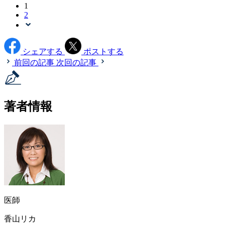
1
2
シェアする
ポストする
前回の記事
次回の記事
著者情報
医師
香山リカ