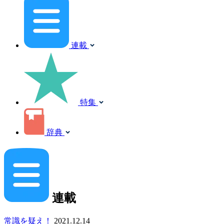
連載
特集
辞典
連載
常識を疑え！
2021.12.14