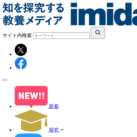
サイト内検索
新着
探究