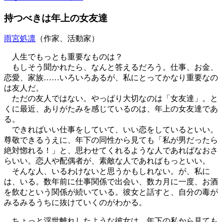
持つべきは年上の女友達
雨宮処凛
（作家、活動家）
人生でもっとも重要なものは？
もしそう聞かれたら、なんと答えるだろう。仕事、お金、
恋愛、家族……いろいろあるが、私にとってかなり重要なの
は友人だ。
ただの友人ではない。やっぱり大切なのは「女友達」。と
くに最近、ありがたみを感じているのは、年上の女友達であ
る。
できればいい仕事をしていて、いい恋をしているといい。
尊敬できるうえに、年下の同性から見ても「私が男だったら
絶対惚れる！」と、思わせてくれるような人であればなおさ
らいい。恋人や配偶者が、素敵な人であればもっといい。
そんな人、いるわけないと思うかもしれない。が、私に
は、いる。数年前に仕事関係で出会い、数カ月に一度、お酒
を飲むという関係が続いている。彼女と話すと、自分の毒が
みるみるうちに抜けていくのがわかる。
ちょっと浮世離れしたような彼女は、年下の私から見ても