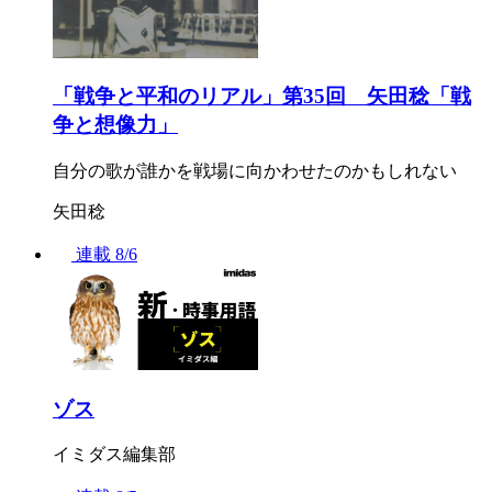
「戦争と平和のリアル」第35回 矢田稔「戦
争と想像力」
自分の歌が誰かを戦場に向かわせたのかもしれない
矢田稔
連載
8/6
ゾス
イミダス編集部