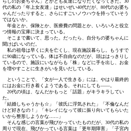
らしのお婆ちゃん」とかとも友達になりたくなってきた。30
代の私の「年上女友達」はせいぜい40代だが、80代のお婆ち
ゃんだったりすると、さらにすごいノウハウを持っていそう
ではないか。
年金とか、保険とか、医療費の問題とか、いろいろと役立
つ情報の宝庫に決まっている。
そこまで書いて、思った。だったら、自分ちの婆ちゃんに
聞けばいいのだ。
私の祖母は早くに夫を亡くし、現在施設暮らし。もうすで
に90歳になっている。体は不自由なのだが、頭ははっきりし
ているので、施設にいながらも「株」などに手を出し、お金
を増やすことに生きがいを見いだしている。
ということで、「女が一人で生きる」には、やはり最終的
にはお金に行き着くようである。それにしても――。
20代の頃は、なんだかもっと「話題」がキラキラしてい
た。
「結婚しちゃうかも☆」「彼氏に浮気された」「不倫なんだ
けど好きなの！」「キレイになって彼に振り向いてもらいた
いから整形しようかな……」
そんな感じの言葉が飛びかっていたものだが、30代の私の
周りで現在、飛びかっている言葉は「更年期障害」「子宮内