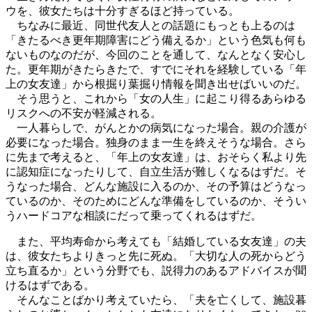
ウを、彼女たちは十分すぎるほど持っている。
ちなみに最近、同世代友人との話題にもっとも上るのは
「きたるべき更年期障害にどう備えるか」という色気も何も
ないものなのだが、今回のことを通して、なんとなく安心し
た。更年期がきたらきたで、すでにそれを経験している「年
上の女友達」から根掘り葉掘り情報を聞き出せばいいのだ。
そう思うと、これから「女の人生」に起こり得るあらゆる
リスクへの不安が軽減される。
一人暮らしで、がんとかの病気になった場合。親の介護が
必要になった場合。独身のまま一生を終えそうな場合。さら
に先まで考えると、「年上の女友達」は、おそらく私より先
に認知症になったりして、自立生活が難しくなるはずだ。そ
うなった場合、どんな施設に入るのか、その予算はどうなっ
ているのか、そのためにどんな準備をしているのか、そうい
うハードコアな相談にだって乗ってくれるはずだ。
また、平均寿命から考えても「結婚している女友達」の夫
は、彼女たちよりきっと先に死ぬ。「大切な人の死からどう
立ち直るか」という分野でも、説得力のあるアドバイスが聞
けるはずである。
そんなことばかり考えていたら、「夫を亡くして、施設暮