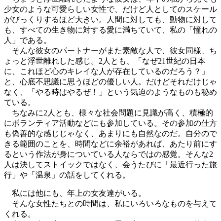
少女のような可愛らしい女性で、だけど人としてのスケール
がびっくりするほど大きい。人間に対しても、動物に対して
も、すべての生き物に対する愛に満ちていて、私の「憧れの
人」である。
そんな彼女のパートナーがまた素敵な人で、彼女同様、ち
ょっと浮世離れした感じ。2人とも、「なぜ21世紀の日本
に、これほど心のキレイな人が存在しているのだろう？」
と、心底不思議に思うほどの優しい人。だけどそれだけじゃ
なく、「やる時はやるぜ！」という気迫のようなものも秘め
ている。
ちなみに2人とも、様々な社会問題に見識が高く、積極的
にボランティア活動などにも参加している。その参加の仕方
も偽善的な感じじゃなく、あまりにも自然なのだ。自分ので
きる範囲のことを、時間などに余裕があれば、あたり前にす
るという作法が身についている人ならではの感覚。そんな2
人は決してストイックではなく、会うたびに「最近行った旅
行」や「温泉」の話をしてくれる。
私には他にも、年上の女友達がいる。
そんな女性たちとの時間は、私にいろいろなものを与えて
くれる。