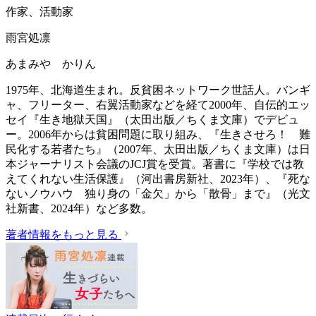
作家、活動家
雨宮処凛
あまみや かりん
1975年、北海道生まれ。反貧困ネットワーク世話人。バンギ
ャ、フリーター、右翼活動家などを経て2000年、自伝的エッ
セイ『生き地獄天国』（太田出版／ちくま文庫）でデビュ
ー。2006年からは貧困問題に取り組み、『生きさせろ！ 難
民化する若者たち』（2007年、太田出版／ちくま文庫）は日
本ジャーナリスト会議のJCJ賞を受賞。著書に『学校では教
えてくれない生活保護』（‎河出書房新社、2023年）、『死な
ないノウハウ 独り身の「金欠」から「散骨」まで』（光文
社新書、2024年）など多数。
著者情報をもっと見る