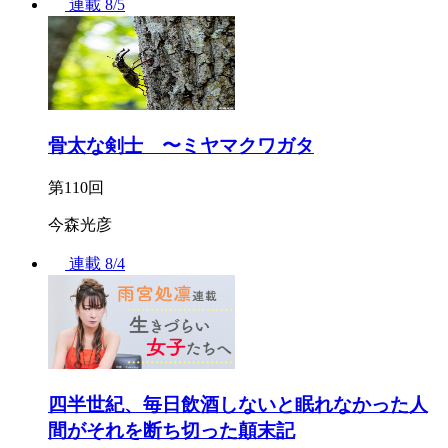
連載
8/5
骨太な剣士 〜ミヤマクワガタ
第110回
今森光彦
連載
8/4
四半世紀、毎日飲酒しないと眠れなかった人
間がそれを断ち切った顛末記