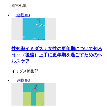
雨宮処凛
連載
8/3
性知識イミダス：女性の更年期について知ろ
う～（後編）上手に更年期を過ごすためのヘ
ルスケア
イミダス編集部
連載
8/3