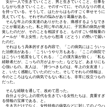
女が一人で生きていくこと、男と生きていくこと、仕事を
しながら生きていくこと。そのすべてに、その人なりの答え
を持っている。そうして、はたからはものすごく幸せそうに
見えていても、それぞれの悩みがあり葛藤がある。
そんな年上の女友達のありがたさを、痛感するようなでき
ごとが最近あった。私と同じ年の友人に、子宮系の病気が発
覚したのだが、そのことを相談すると、ものすごい情報量の
メールが「年上女性」たちから怒濤（どとう）の勢いで届い
たのだ。
それはもう具体的すぎる内容で、「この病気にはこういっ
た治療法がある」「こういうやり方もある」「ここの病院で
はこういう処置をしてくれる」「この漢方薬が効く」「私も
経験者だが、こっちの方がよかった」などなど、あまりにも
心強いもの。友人は、「持つべきものは、年上の女友達！」
と、いたく感動していたのだった。そしてそれらの情報は、
今のところはなんの病気でもない私にも、非常に役立つもの
だった。
そんな経験を通して、改めて思った。
自分より少し上の世代を生きている女性たちは、貴重すぎ
る情報の宝庫である、と。
生き方だけでなく、女性特有の病気などに対してのノウハ