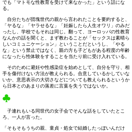
でも「マトモな性教育を受けて来なかった」という話にな
る。
自分たちが団塊世代の親から言われたことを要約すると、
「ヤるな」「ヤラせるな」「妊娠したら人生オワリ」のみだ
ったし、学校でもそれは同じ。翻って、ヨーロッパの性教育
なんかの話を聞くと、まず教わることが「セックスは素晴ら
しいコミュニケーション」ということだというし、「やる
な」という禁止ではなく、親の方も子どもがある程度の年齢
になったら性体験をすることを当たり前に受け入れている。
そのために避妊や性感染症を始めとして、自分を守り、相
手を傷付けない方法が教えられる。合意しているかしていな
いか、意思表示の大切さなどについても教えられるというか
ら日本とのあまりの落差に言葉を失うではないか。
子連れもいる同世代の女子会でそんな話をしていたとこ
ろ、一人が言った。
「そもそもうちの親、童貞・処女で結婚したっぽいんだけ