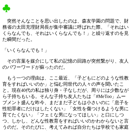
突然そんなことを思い出したのは、森友学園の問題で、財
務省の太田充理財局長が集中審議に呼ばれた際、「それはい
くらなんでも、それはいくらなんでも！」と繰り返すのを見
た瞬間だった。
「いくらなんでも！」
その言葉を媒介にして私の記憶の回路が突然繋がり、友人
のパワーワードが蘇ったのだ。
もう一つの理由は、ここ最近、「子どもにどのような性教
育をすればいいのか」と悩む同世代の人々の声を聞いたこ
と。現在40代の私は独り身・子なしだが、周りには少数なが
ら子持ちもいる。そんな子持ち友人たちは「#MeToo」ムー
ブメント盛んな昨今、まだまだ子どもは小さいのに「息子を
性犯罪者にだけはしたくない」「女性を傷つけるような男に
育てたくない」「フェミな男になってほしい」と口にしつ
つ、しかし、どんな性教育をすればいいのかわからないと言
うのだ。そのたびに、考えてみれば自分たちは学校でも家庭