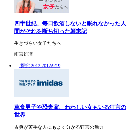
四半世紀、毎日飲酒しないと眠れなかった人
間がそれを断ち切った顛末記
生きづらい女子たちへ
雨宮処凛
探究
2012
2012/
9/19
草食男子や恐妻家、わわしい女もいる狂言の
世界
古典が苦手な人にもよく分かる狂言の魅力