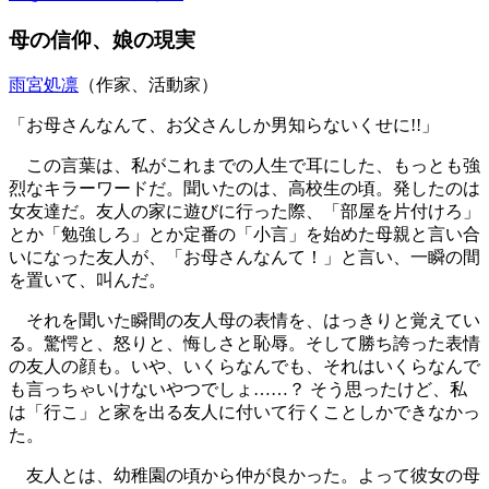
母の信仰、娘の現実
雨宮処凛
（作家、活動家）
「お母さんなんて、お父さんしか男知らないくせに!!」
この言葉は、私がこれまでの人生で耳にした、もっとも強
烈なキラーワードだ。聞いたのは、高校生の頃。発したのは
女友達だ。友人の家に遊びに行った際、「部屋を片付けろ」
とか「勉強しろ」とか定番の「小言」を始めた母親と言い合
いになった友人が、「お母さんなんて！」と言い、一瞬の間
を置いて、叫んだ。
それを聞いた瞬間の友人母の表情を、はっきりと覚えてい
る。驚愕と、怒りと、悔しさと恥辱。そして勝ち誇った表情
の友人の顔も。いや、いくらなんでも、それはいくらなんで
も言っちゃいけないやつでしょ……？ そう思ったけど、私
は「行こ」と家を出る友人に付いて行くことしかできなかっ
た。
友人とは、幼稚園の頃から仲が良かった。よって彼女の母