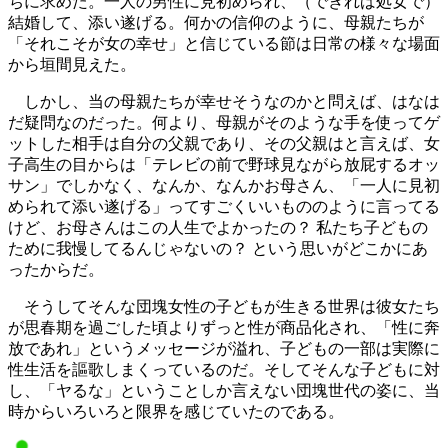
ちに求めた。一人の男性に見初められ、（できれば処女で）
結婚して、添い遂げる。何かの信仰のように、母親たちが
「それこそが女の幸せ」と信じている節は日常の様々な場面
から垣間見えた。
しかし、当の母親たちが幸せそうなのかと問えば、はなは
だ疑問なのだった。何より、母親がそのような手を使ってゲ
ットした相手は自分の父親であり、その父親はと言えば、女
子高生の目からは「テレビの前で野球見ながら放屁するオッ
サン」でしかなく、なんか、なんかお母さん、「一人に見初
められて添い遂げる」ってすごくいいもののように言ってる
けど、お母さんはこの人生でよかったの？ 私たち子どもの
ために我慢してるんじゃないの？ という思いがどこかにあ
ったからだ。
そうしてそんな団塊女性の子どもが生きる世界は彼女たち
が思春期を過ごした頃よりずっと性が商品化され、「性に奔
放であれ」というメッセージが溢れ、子どもの一部は実際に
性生活を謳歌しまくっているのだ。そしてそんな子どもに対
し、「ヤるな」ということしか言えない団塊世代の姿に、当
時からいろいろと限界を感じていたのである。