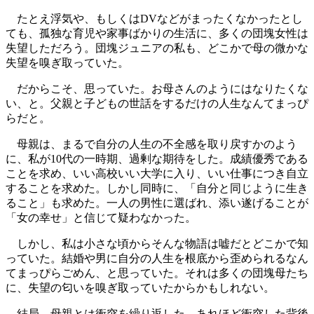
たとえ浮気や、もしくはDVなどがまったくなかったとし
ても、孤独な育児や家事ばかりの生活に、多くの団塊女性は
失望しただろう。団塊ジュニアの私も、どこかで母の微かな
失望を嗅ぎ取っていた。
だからこそ、思っていた。お母さんのようにはなりたくな
い、と。父親と子どもの世話をするだけの人生なんてまっぴ
らだと。
母親は、まるで自分の人生の不全感を取り戻すかのよう
に、私が10代の一時期、過剰な期待をした。成績優秀である
ことを求め、いい高校いい大学に入り、いい仕事につき自立
することを求めた。しかし同時に、「自分と同じように生き
ること」も求めた。一人の男性に選ばれ、添い遂げることが
「女の幸せ」と信じて疑わなかった。
しかし、私は小さな頃からそんな物語は嘘だとどこかで知
っていた。結婚や男に自分の人生を根底から歪められるなん
てまっぴらごめん、と思っていた。それは多くの団塊母たち
に、失望の匂いを嗅ぎ取っていたからかもしれない。
結局、母親とは衝突を繰り返した。あれほど衝突した背後