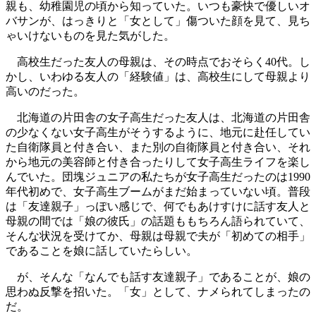
親も、幼稚園児の頃から知っていた。いつも豪快で優しいオ
バサンが、はっきりと「女として」傷ついた顔を見て、見ち
ゃいけないものを見た気がした。
高校生だった友人の母親は、その時点でおそらく40代。し
かし、いわゆる友人の「経験値」は、高校生にして母親より
高いのだった。
北海道の片田舎の女子高生だった友人は、北海道の片田舎
の少なくない女子高生がそうするように、地元に赴任してい
た自衛隊員と付き合い、また別の自衛隊員と付き合い、それ
から地元の美容師と付き合ったりして女子高生ライフを楽し
んでいた。団塊ジュニアの私たちが女子高生だったのは1990
年代初めで、女子高生ブームがまだ始まっていない頃。普段
は「友達親子」っぽい感じで、何でもあけすけに話す友人と
母親の間では「娘の彼氏」の話題ももちろん語られていて、
そんな状況を受けてか、母親は母親で夫が「初めての相手」
であることを娘に話していたらしい。
が、そんな「なんでも話す友達親子」であることが、娘の
思わぬ反撃を招いた。「女」として、ナメられてしまったの
だ。