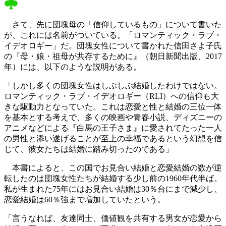
さて、先に団塊母の「信仰しているもの」について書いた
が、これには名前がついている。「ロマンティック・ラブ・
イデオロギー」だ。団塊女性について書かれた信田さよ子氏
の『母・娘・祖母が共存するために』（朝日新聞出版、2017
年）には、以下のような説明がある。
「しかし多くの団塊女性はしぶしぶ結婚したわけではない。
ロマンティック・ラブ・イデオロギー（RLI）への信仰も大
きな駆動力となっていた。これは恋愛と性と結婚の三位一体
を基本とする考えで、多くの映画や青春小説、ディズニーの
アニメなどによる『白馬の王子さま』に愛されてたった一人
の男性と添い遂げることが至上の幸福であるという幻想を信
じて、彼女たちは結婚に踏み切ったのである」
本書によると、この国でお見合い結婚と恋愛結婚の数が逆
転したのは団塊女性たちが結婚する少し前の1960年代半ば。
私が生まれた75年にはお見合い結婚は30％台にまで減少し、
恋愛結婚は60％強まで増加していたという。
「言うなれば、友達同士、価値観を共有する男女が恋愛から