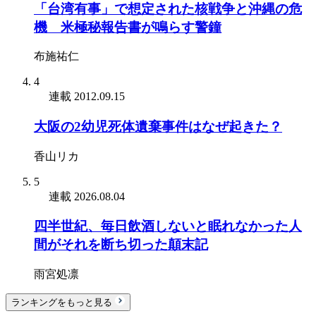
「台湾有事」で想定された核戦争と沖縄の危
機 米極秘報告書が鳴らす警鐘
布施祐仁
4
連載
2012.09.15
大阪の2幼児死体遺棄事件はなぜ起きた？
香山リカ
5
連載
2026.08.04
四半世紀、毎日飲酒しないと眠れなかった人
間がそれを断ち切った顛末記
雨宮処凛
ランキングをもっと見る