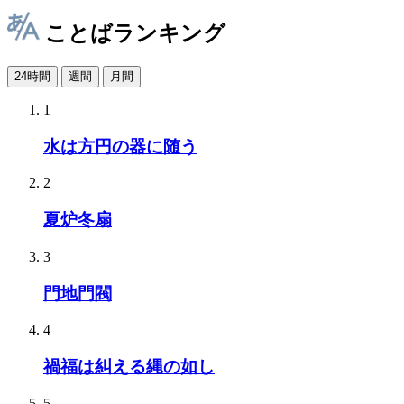
ことばランキング
24時間
週間
月間
1
水は方円の器に随う
2
夏炉冬扇
3
門地門閥
4
禍福は糾える縄の如し
5