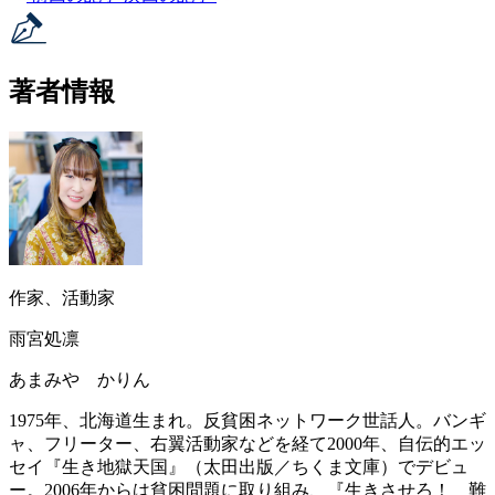
著者情報
作家、活動家
雨宮処凛
あまみや かりん
1975年、北海道生まれ。反貧困ネットワーク世話人。バンギ
ャ、フリーター、右翼活動家などを経て2000年、自伝的エッ
セイ『生き地獄天国』（太田出版／ちくま文庫）でデビュ
ー。2006年からは貧困問題に取り組み、『生きさせろ！ 難