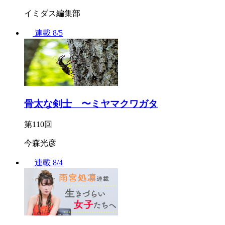
イミダス編集部
連載
8/5
骨太な剣士 〜ミヤマクワガタ
第110回
今森光彦
連載
8/4