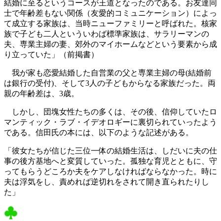
結婚に至るというコースが王道となったのである。お友達同
士で年齢差もない関係（友愛的コミュニケーション）によっ
て成立する家族は、当時ニューファミリーと呼ばれた。核家
族で子ども二人といういわば標準家族は、サラリーマンの
夫、専業主婦の妻、郊外のマイホームなどという要素から成
り立っていた」（前掲書）
我が家も恋愛結婚した自営業の父と専業主婦の母(結婚前
は銀行の受付)、そして3人の子どもからなる家族だった。両
親の年齢差は、3歳。
しかし、団塊女性たちの多くは、その後、信仰していたロ
マンティック・ラブ・イデオロギーに裏切られていったよう
である。信田氏の本には、以下のような記述がある。
「彼女たちが信じた三位一体の結婚生活は、しだいに夫の仕
事の後方基地へと変質していった。孤独な育児とともに、守
ってもらうどころか夫をケアしなければならなかった。時に
夫は浮気をし、責めれば逆切れをされて開き直られたりし
た」