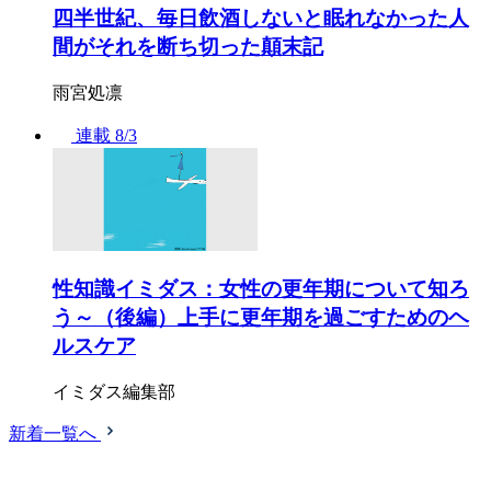
四半世紀、毎日飲酒しないと眠れなかった人
間がそれを断ち切った顛末記
雨宮処凛
連載
8/3
性知識イミダス：女性の更年期について知ろ
う～（後編）上手に更年期を過ごすためのヘ
ルスケア
イミダス編集部
新着一覧へ