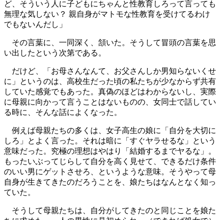
ど、そういう人に子どもにちゃんと性教育しろって言っても
無理な気しない？ 親自身がマトモな性教育を受けてるわけ
でもないんだし」
その言葉に、一同深く、頷いた。そうして冒頭の言葉を思
い出したという次第である。
だけど、「お母さんなんて、お父さんしか男知らないくせ
に」というのは、高校生だった頃の私たちが少なからず共有
していた感覚でもあった。真偽のほどはわからないし、実際
に母親に向かって言うことはないものの、女同士で話してい
る時に、そんな話によくなった。
例えば母親たちの多くは、女子高生の娘に「自分を大切に
しろ」とよく言った。それは暗に「すぐヤラせるな」という
意味だった。究極の理想はやはり「結婚するまでヤるな」。
もったいぶってじらして自分を高く見せて、できるだけ条件
のいい男にゲットさせろ、というような意味。そうやって母
自身が生きてきたのだろうことを、娘たちはなんとなく知っ
ていた。
そうして母親たちは、自分がしてきたのと同じことを娘た