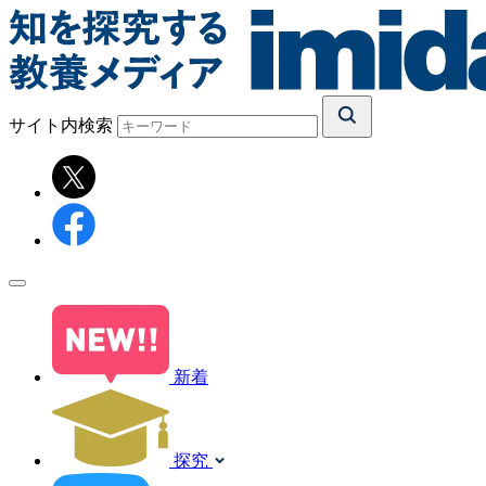
サイト内検索
新着
探究