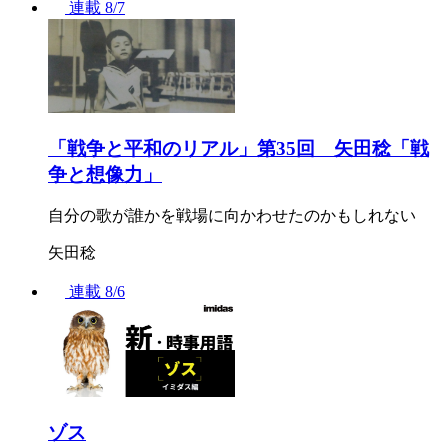
連載
8/7
「戦争と平和のリアル」第35回 矢田稔「戦
争と想像力」
自分の歌が誰かを戦場に向かわせたのかもしれない
矢田稔
連載
8/6
ゾス