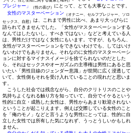
ライツ。性と生殖に関する健康と権利）
プレジャー」
にとって、とても大事なことです。
（性の喜び）
女性のマスターベーション
（オナニー、セルフプレジャー、ソロ
は、これまで男性に比べ、あまり大っぴらに
セックス、自慰）
語られてきませんでした。「女性がマスターベーションする
なんてはしたないし、すべきではない」などと考えている人
は、男性だけではなく女性にもいます。ですが、もちろん、
女性がマスターベーションをできないわけでも、してはいけ
ないわけでもありません。それなのに女性のマスターベーシ
ョンに対するマイナスイメージを捨てられないのだとした
ら、それはセックスやオーガズムの主導権は男性にあると思
いたい「男性目線のジェンダー意識」が世間に広く浸透して
いて、女性側もそれを受け入れていることの現れだと思いま
す。
こうした社会では残念ながら、自分のクリトリスのことや
気持ちよくなれる触り方を知っていて、自分でイケるという
性的に自立・成熟した女性は、男性からあまり歓迎されない
ということが起こりえます。例えば交際している女性のこと
を「俺のモノ」などと言うような男性にとっては、性的に自
立した女性では所有した気になれず、うっとうしいかもしれ
ません。