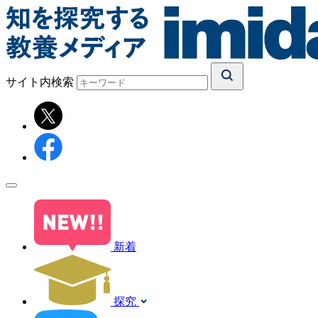
サイト内検索
新着
探究