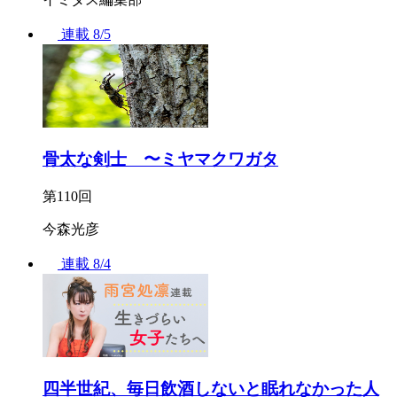
連載
8/5
骨太な剣士 〜ミヤマクワガタ
第110回
今森光彦
連載
8/4
四半世紀、毎日飲酒しないと眠れなかった人