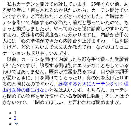
私もカーテンを開けて内診しています。25年ぐらい前、あ
る受診者に「何をされるのか見たいから、カーテン開けてい
いですか？」と言われたことがきっかけでした。当時はカー
テンを引いて内診するのが当たり前だと思っていたので、ち
ょっと動揺しましたが、やってみたら逆に診察しやすいんで
すよね。受診者の緊張度合いも分かりますし、内診が苦手な
人には「心の準備ができたら内診台を上げますね」「足を開
くけど、どのくらいまで大丈夫か教えてね」などのコミュニ
ケーションも取りやすいんです。
以前、カーテンを開けて内診したら顔を手で覆った受診者
がいたのですが、診察する側は別にエッチなことをしている
わけではありません。医師が性器を見るのは、口や鼻の調子
が悪いときに、口を開けてもらったり、鼻の穴を広げたりす
るのと同じなのですから、
診察するときにカーテンを引く理
由は医師の側にはない
と私は思います。もちろん、カーテン
を閉めての診察を受け慣れている受診者に強制することはで
きないので、「閉めてほしい」と言われれば閉めますが。
1
2