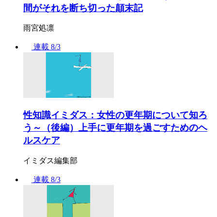
間がそれを断ち切った顛末記
雨宮処凛
連載
8/3
性知識イミダス：女性の更年期について知ろ
う～（後編）上手に更年期を過ごすためのヘ
ルスケア
イミダス編集部
連載
8/3