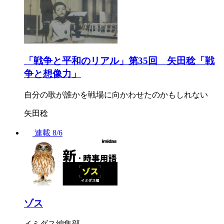
「戦争と平和のリアル」第35回 矢田稔「戦
争と想像力」
自分の歌が誰かを戦場に向かわせたのかもしれない
矢田稔
連載
8/6
ゾス
イミダス編集部