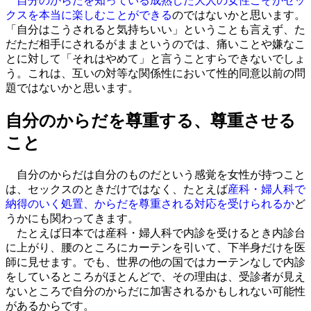
自分のからだを知っている成熟した大人の女性こそがセッ
クスを本当に楽しむことができる
のではないかと思います。
「自分はこうされると気持ちいい」ということも言えず、た
だただ相手にされるがままというのでは、痛いことや嫌なこ
とに対して「それはやめて」と言うことすらできないでしょ
う。これは、互いの対等な関係性において性的同意以前の問
題ではないかと思います。
自分のからだを尊重する、尊重させる
こと
自分のからだは自分のものだという感覚を女性が持つこと
は、セックスのときだけではなく、たとえば
産科・婦人科で
納得のいく処置、からだを尊重される対応を受けられるか
ど
うかにも関わってきます。
たとえば日本では産科・婦人科で内診を受けるとき内診台
に上がり、腰のところにカーテンを引いて、下半身だけを医
師に見せます。でも、世界の他の国ではカーテンなしで内診
をしているところがほとんどで、その理由は、受診者が見え
ないところで自分のからだに加害されるかもしれない可能性
があるからです。