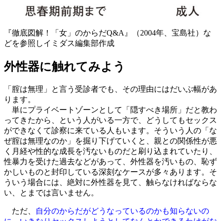
『徹底図解！「女」のからだQ&A』（2004年、宝島社）な
どを参照しイミダス編集部作成
外性器に触れてみよう
「腟は無理」と言う受診者でも、その理由にはだいぶ幅があ
ります。
単にプライベートゾーンとして「隠すべき場所」だと教わ
ってきたから、という人がいる一方で、どうしてもセックス
ができなくて診察に来ている人もいます。そういう人の「な
ぜ腟は無理なのか」を掘り下げていくと、親との関係性が悪
く月経や性的な成長を汚ないものだと刷り込まれていたり、
性暴力を受けた過去などがあって、外性器を汚いもの、恥ず
かしいものと封印している深刻なケースが多々あります。そ
ういう場合には、絶対に外性器を見て、触らなければならな
い、とまでは言いません。
ただ、
自分のからだがどうなっているのかも知らないの