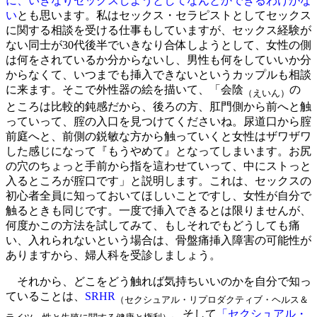
に、いきなりセックスしようとしてなんとかできるわけがな
い
とも思います。私はセックス・セラピストとしてセックス
に関する相談を受ける仕事もしていますが、セックス経験が
ない同士が30代後半でいきなり合体しようとして、女性の側
は何をされているか分からないし、男性も何をしていいか分
からなくて、いつまでも挿入できないというカップルも相談
に来ます。そこで外性器の絵を描いて、「会陰
の
（えいん）
ところは比較的鈍感だから、後ろの方、肛門側から前へと触
っていって、腟の入口を見つけてくださいね。尿道口から腟
前庭へと、前側の鋭敏な方から触っていくと女性はザワザワ
した感じになって『もうやめて』となってしまいます。お尻
の穴のちょっと手前から指を這わせていって、中にストっと
入るところが腟口です」と説明します。これは、セックスの
初心者全員に知っておいてほしいことですし、女性が自分で
触るときも同じです。一度で挿入できるとは限りませんが、
何度かこの方法を試してみて、もしそれでもどうしても痛
い、入れられないという場合は、骨盤痛挿入障害の可能性が
ありますから、婦人科を受診しましょう。
それから、どこをどう触れば気持ちいいのかを自分で知っ
ていることは、
SRHR
（セクシュアル・リプロダクティブ・ヘルス＆
、そして
「セクシュアル・