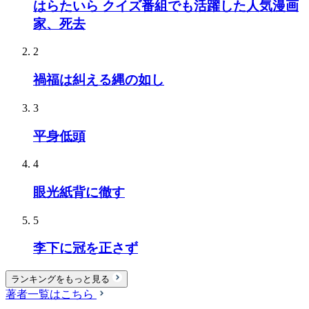
はらたいら クイズ番組でも活躍した人気漫画
家、死去
2
禍福は糾える縄の如し
3
平身低頭
4
眼光紙背に徹す
5
李下に冠を正さず
ランキングをもっと見る
著者一覧はこちら