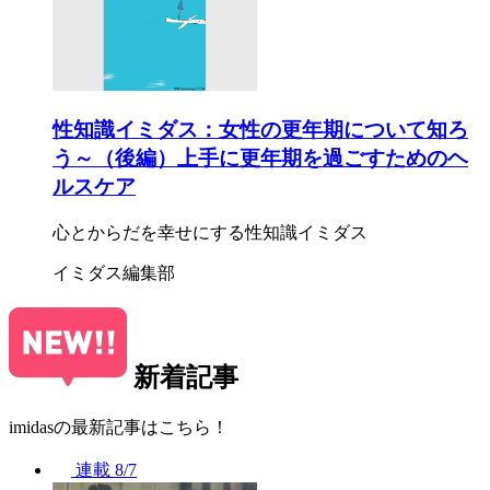
性知識イミダス：女性の更年期について知ろ
う～（後編）上手に更年期を過ごすためのヘ
ルスケア
心とからだを幸せにする性知識イミダス
イミダス編集部
新着記事
imidasの最新記事はこちら！
連載
8/7