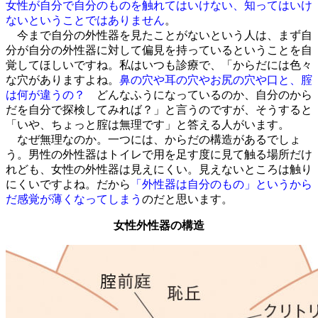
女性が自分で自分のものを触れてはいけない、知ってはいけ
ないということではありません
。
今まで自分の外性器を見たことがないという人は、まず自
分が自分の外性器に対して偏見を持っているということを自
覚してほしいですね。私はいつも診療で、「からだには色々
な穴がありますよね。
鼻の穴や耳の穴やお尻の穴や口と、腟
は何が違うの？
どんなふうになっているのか、自分のから
だを自分で探検してみれば？」と言うのですが、そうすると
「いや、ちょっと腟は無理です」と答える人がいます。
なぜ無理なのか。一つには、からだの構造があるでしょ
う。男性の外性器はトイレで用を足す度に見て触る場所だけ
れども、女性の外性器は見えにくい。見えないところは触り
にくいですよね。だから
「外性器は自分のもの」というから
だ感覚が薄くなってしまう
のだと思います。
女性外性器の構造