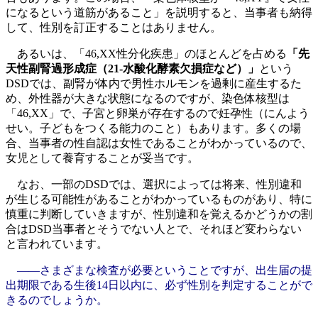
になるという道筋があること」を説明すると、当事者も納得
して、性別を訂正することはありません。
あるいは、「46,XX性分化疾患」のほとんどを占める
「先
天性副腎過形成症（21-水酸化酵素欠損症など）」
という
DSDでは、副腎が体内で男性ホルモンを過剰に産生するた
め、外性器が大きな状態になるのですが、染色体核型は
「46,XX」で、子宮と卵巣が存在するので妊孕性（にんよう
せい。子どもをつくる能力のこと）もあります。多くの場
合、当事者の性自認は女性であることがわかっているので、
女児として養育することが妥当です。
なお、一部のDSDでは、選択によっては将来、性別違和
が生じる可能性があることがわかっているものがあり、特に
慎重に判断していきますが、性別違和を覚えるかどうかの割
合はDSD当事者とそうでない人とで、それほど変わらない
と言われています。
――さまざまな検査が必要ということですが、出生届の提
出期限である生後14日以内に、必ず性別を判定することがで
きるのでしょうか。