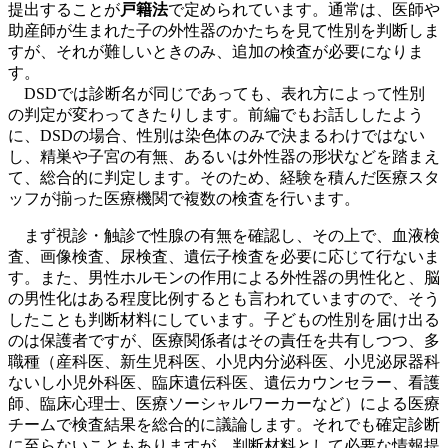
提出することが
戸籍法
で定められています。通常は、医師や
助産師が生まれた子の外性器のかたちを見て性別を判断しま
すが、それが難しいときのみ、追加の検査が必要になりま
す。
DSDでは診断名が同じであっても、表れ方によって性別
の判定が変わってきたりします。前編でもお話ししたよう
に、DSDの場合、性別は染色体のみで決まるわけではない
し、精巣や子宮の有無、あるいは外性器の形状などを踏まえ
て、総合的に判定します。そのため、経験を積んだ医療スタ
ッフが揃った医療機関で複数の検査を行います。
まず視診・触診で性腺の有無を確認し、その上で、血液検
査、画像検査、尿検査、遺伝子検査を必要に応じて行ないま
す。また、男性ホルモンの作用による外性器の男性化と、脳
の男性化はある程度比例するとも言われていますので、そう
したことも判断材料にしています。子どもの性別を届け出る
のは保護者ですが、医療関係者はその責任を共有しつつ、多
職種（産科医、新生児科医、小児内分泌科医、小児泌尿器科
ないし小児外科医、臨床遺伝科医、遺伝カウンセラー、看護
師、臨床心理士、医療ソーシャルワーカーなど）による医療
チームで検査結果を総合的に議論します。それでも確定診断
に至らないこともありますが、判断材料として必要な情報提