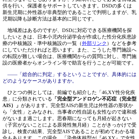
供を行い、保護者をサポートしていきます。DSDの多くは
新生児期に外性器が非典型的であることで判明しますが、乳
児期以降も診断方法は基本的に同じです。
地域差はあるのですが、DSDに対応できる医療機関を探
したいときは、日本小児内分泌学会が作成した性分化疾患診
療の中核施設・準中核施設の一覧（
外部リンク
）などを参考
にしていただければと思います。また、こうした専門施設へ
の転院が難しい場合は、医療機関からの質問に対し、専門施
設の医療者からオンライン等で助言を行うことが可能です。
――「総合的に判定」するということですが、具体的には
どのようなケースがありますか。
ひとつの例としては、前編でも紹介した「46,XY性分化疾
患」に分類されている
「完全型アンドロゲン不応症（完全型
AIS）」
があります。完全型AISの新生児は外性器の形状か
ら「女性」とみなされ、当事者の性自認も女性なので違和感
がないまま過ごします。思春期になっても月経が起きない
（子宮がないことによる原発性無月経）ことがきっかけで受
診し、検査の結果、完全型AISであることが初めてわかる場
合もあります。この場合、「染色体核型が『46,XY』で女性