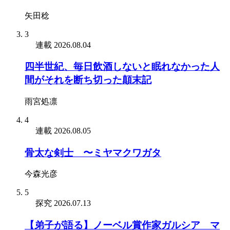
矢田稔
3
連載
2026.08.04
四半世紀、毎日飲酒しないと眠れなかった人
間がそれを断ち切った顛末記
雨宮処凛
4
連載
2026.08.05
骨太な剣士 〜ミヤマクワガタ
今森光彦
5
探究
2026.07.13
【弟子が語る】ノーベル賞作家ガルシア゠マ