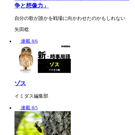
争と想像力」
自分の歌が誰かを戦場に向かわせたのかもしれない
矢田稔
連載
8/6
ゾス
イミダス編集部
連載
8/5