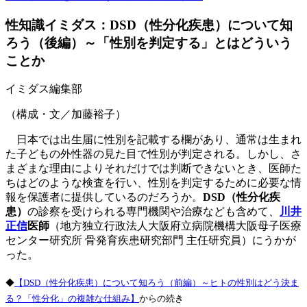
性知識イミダス：DSD（性分化疾患）について知
ろう（後編）～「性別を判定する」とはどういう
ことか
イミダス編集部
（構成・文／加藤裕子）
日本では出生届に性別を記載する欄があり、通常は生まれ
た子どもの外性器の見た目で性別が判定される。しかし、さ
まざまな理由によりそれだけでは判断できないとき、医師た
ちはどのような検査を行い、性別を判定するために必要な情
報を保護者に提供しているのだろうか。
DSD（性分化疾
患）
の診察を受けられる専門機関や治療なども含めて、
川井
正信
医師
（地方独立行政法人大阪府立病院機構大阪母子医療
センター研究所 骨発育疾患研究部門 主任研究員）にうかが
った。
◆
【DSD（性分化疾患）について知ろう（前編）～ヒトの性別はどう決ま
る？「性分化」の複雑な仕組み】
からの続き