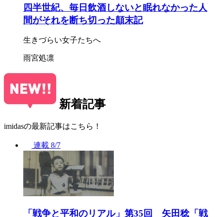
四半世紀、毎日飲酒しないと眠れなかった人
間がそれを断ち切った顛末記
生きづらい女子たちへ
雨宮処凛
新着記事
imidasの最新記事はこちら！
連載
8/7
「戦争と平和のリアル」第35回 矢田稔「戦