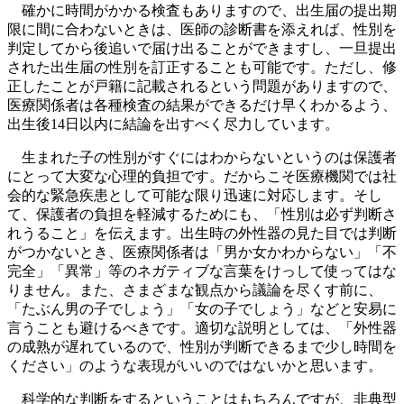
確かに時間がかかる検査もありますので、出生届の提出期
限に間に合わないときは、医師の診断書を添えれば、性別を
判定してから後追いで届け出ることができますし、一旦提出
された出生届の性別を訂正することも可能です。ただし、修
正したことが戸籍に記載されるという問題がありますので、
医療関係者は各種検査の結果ができるだけ早くわかるよう、
出生後14日以内に結論を出すべく尽力しています。
生まれた子の性別がすぐにはわからないというのは保護者
にとって大変な心理的負担です。だからこそ医療機関では社
会的な緊急疾患として可能な限り迅速に対応します。そし
て、保護者の負担を軽減するためにも、「性別は必ず判断さ
れうること」を伝えます。出生時の外性器の見た目では判断
がつかないとき、医療関係者は「男か女かわからない」「不
完全」「異常」等のネガティブな言葉をけっして使ってはな
りません。また、さまざまな観点から議論を尽くす前に、
「たぶん男の子でしょう」「女の子でしょう」などと安易に
言うことも避けるべきです。適切な説明としては、「外性器
の成熟が遅れているので、性別が判断できるまで少し時間を
ください」のような表現がいいのではないかと思います。
科学的な判断をするということはもちろんですが、非典型