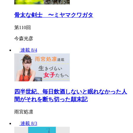
骨太な剣士 〜ミヤマクワガタ
第110回
今森光彦
連載
8/4
四半世紀、毎日飲酒しないと眠れなかった人
間がそれを断ち切った顛末記
雨宮処凛
連載
8/3