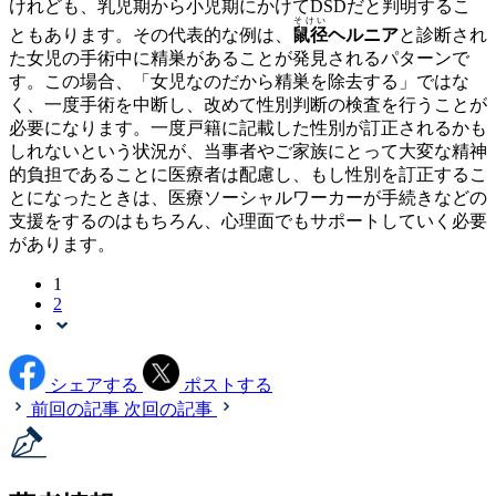
けれども、乳児期から小児期にかけてDSDだと判明するこ
そけい
ともあります。その代表的な例は、
鼠径
ヘルニア
と診断され
た女児の手術中に精巣があることが発見されるパターンで
す。この場合、「女児なのだから精巣を除去する」ではな
く、一度手術を中断し、改めて性別判断の検査を行うことが
必要になります。一度戸籍に記載した性別が訂正されるかも
しれないという状況が、当事者やご家族にとって大変な精神
的負担であることに医療者は配慮し、もし性別を訂正するこ
とになったときは、医療ソーシャルワーカーが手続きなどの
支援をするのはもちろん、心理面でもサポートしていく必要
があります。
1
2
シェアする
ポストする
前回の記事
次回の記事