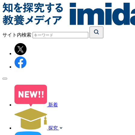
サイト内検索
新着
探究