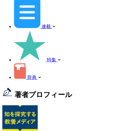
連載
特集
辞典
著者プロフィール