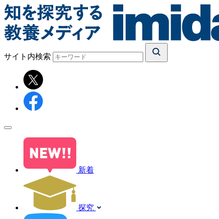
サイト内検索
新着
探究