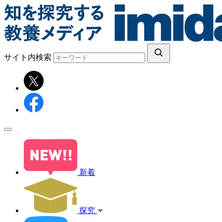
サイト内検索
新着
探究