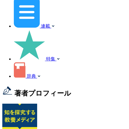
連載
特集
辞典
著者プロフィール