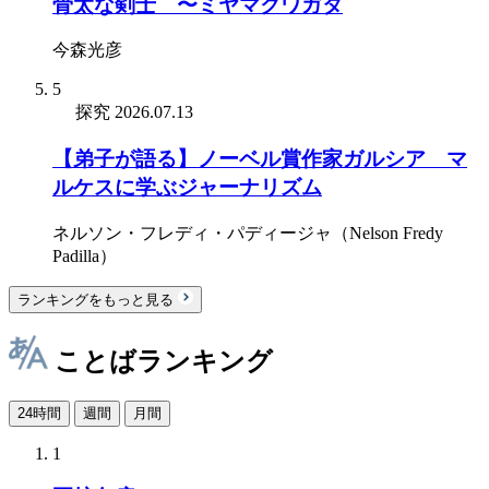
骨太な剣士 〜ミヤマクワガタ
今森光彦
5
探究
2026.07.13
【弟子が語る】ノーベル賞作家ガルシア゠マ
ルケスに学ぶジャーナリズム
ネルソン・フレディ・パディージャ（Nelson Fredy
Padilla）
ランキングをもっと見る
ことばランキング
24時間
週間
月間
1