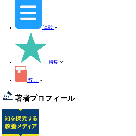
連載
特集
辞典
著者プロフィール