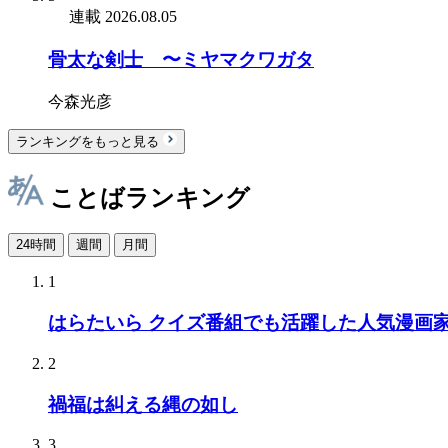
連載
2026.08.05
骨太な剣士 〜ミヤマクワガタ
今森光彦
ランキングをもっと見る
ことばランキング
24時間
週間
月間
1
はらたいら クイズ番組でも活躍した人気漫画
2
禍福は糾える縄の如し
3