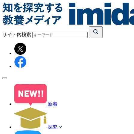
サイト内検索
新着
探究