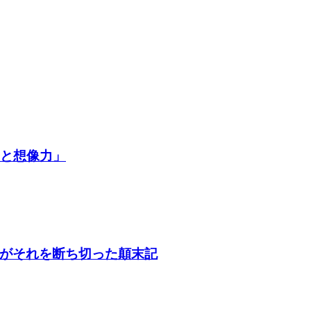
争と想像力」
がそれを断ち切った顛末記