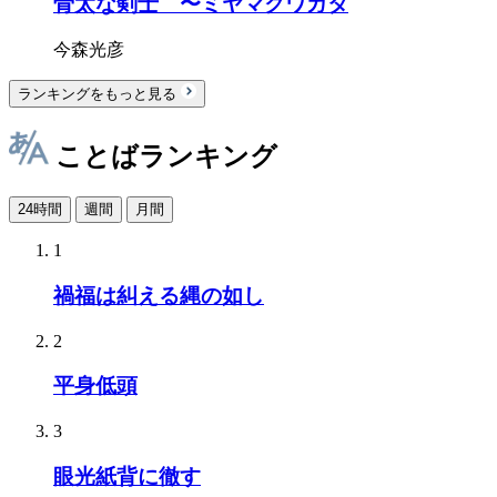
骨太な剣士 〜ミヤマクワガタ
今森光彦
ランキングをもっと見る
ことばランキング
24時間
週間
月間
1
禍福は糾える縄の如し
2
平身低頭
3
眼光紙背に徹す