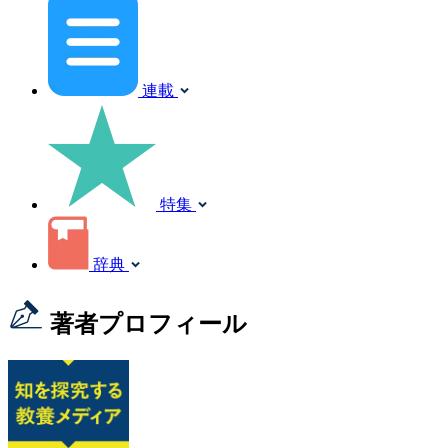
連載
特集
辞典
著者プロフィール