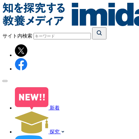
サイト内検索
新着
探究