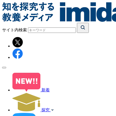
サイト内検索
新着
探究