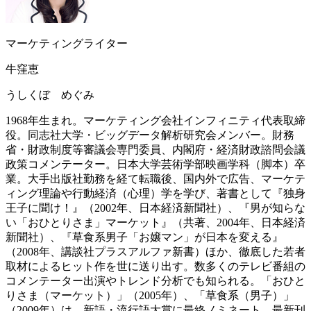
マーケティングライター
牛窪恵
うしくぼ めぐみ
1968年生まれ。マーケティング会社インフィニティ代表取締
役。同志社大学・ビッグデータ解析研究会メンバー。財務
省・財政制度等審議会専門委員、内閣府・経済財政諮問会議
政策コメンテーター。日本大学芸術学部映画学科（脚本）卒
業。大手出版社勤務を経て転職後、国内外で広告、マーケテ
ィング理論や行動経済（心理）学を学び、著書として『独身
王子に聞け！』（2002年、日本経済新聞社）、『男が知らな
い「おひとりさま」マーケット』（共著、2004年、日本経済
新聞社）、『草食系男子「お嬢マン」が日本を変える』
（2008年、講談社プラスアルファ新書）ほか、徹底した若者
取材によるヒット作を世に送り出す。数多くのテレビ番組の
コメンテーター出演やトレンド分析でも知られる。「おひと
りさま（マーケット）」（2005年）、「草食系（男子）」
（2009年）は、新語・流行語大賞に最終ノミネート。最新刊