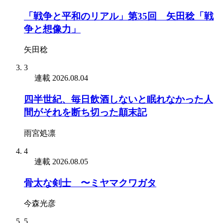
「戦争と平和のリアル」第35回 矢田稔「戦
争と想像力」
矢田稔
3
連載
2026.08.04
四半世紀、毎日飲酒しないと眠れなかった人
間がそれを断ち切った顛末記
雨宮処凛
4
連載
2026.08.05
骨太な剣士 〜ミヤマクワガタ
今森光彦
5