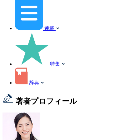
連載
特集
辞典
著者プロフィール