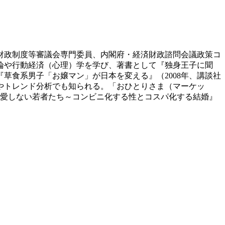
・財政制度等審議会専門委員、内閣府・経済財政諮問会議政策コ
論や行動経済（心理）学を学び、著書として『独身王子に聞
『草食系男子「お嬢マン」が日本を変える』（2008年、講談社
やトレンド分析でも知られる。「おひとりさま（マーケッ
の『恋愛しない若者たち～コンビニ化する性とコスパ化する結婚』