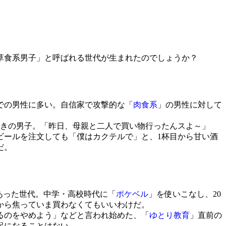
草食系男子」と呼ばれる世代が生まれたのでしょうか？
での男性に多い。自信家で攻撃的な「
肉食系
」の男性に対して
きの男子。「昨日、母親と二人で買い物行ったんスよ～」
ビールを注文しても「僕はカクテルで」と、1杯目から甘い酒
だ。
あった世代。中学・高校時代に「
ポケベル
」を使いこなし、20
から焦っていま買わなくてもいいわけだ。
けるのをやめよう」などと言われ始めた、「
ゆとり教育
」直前の
起になることはない。