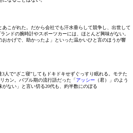
とあこがれた。だから会社でも汗水垂らして競争し、出世して
ブランドの腕時計やスポーツカーには、ほとんど興味がない。
のおかげで、助かったよ」といった温かいひと言のほうが響
3人で“ざこ寝”してもドキドキせずぐっすり眠れる。モテた
ワリカン。バブル期の流行語だった「
アッシー
（君）」のよう
がない」と言い切る20代も、約半数にのぼる