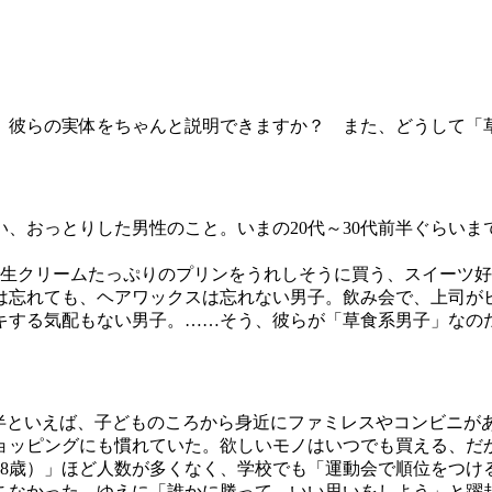
彼らの実体をちゃんと説明できますか？ また、どうして「
、おっとりした男性のこと。いまの20代～30代前半ぐらいま
生クリームたっぷりのプリンをうれしそうに買う、スイーツ好
は忘れても、ヘアワックスは忘れない男子。飲み会で、上司が
キする気配もない男子。……そう、彼らが「草食系男子」なの
前半といえば、子どものころから身近にファミレスやコンビニが
ョッピングにも慣れていた。欲しいモノはいつでも買える、だ
～38歳）」ほど人数が多くなく、学校でも「運動会で順位をつ
こなかった。ゆえに「誰かに勝って、いい思いをしよう」と躍