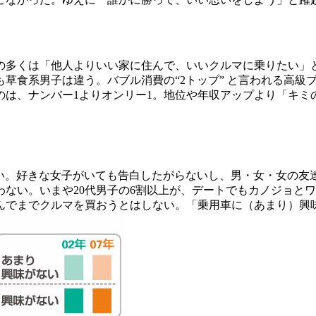
多くは「他人よりいい家に住んで、いいクルマに乗りたい」
草食系男子は違う。バブル消費の“2トップ” と言われる高級
のは、ナンバー1よりオンリー1。地位や年収アップより「キミ
い。好きな女子がいても告白したがらないし、男・女・女の友達
ない。いまや20代男子の6割以上が、デートでもカノジョと
んでまでクルマを買おうとはしない。「乗用車に（あまり）興味