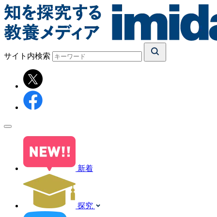
サイト内検索
新着
探究