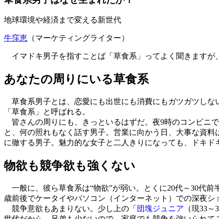
地球環境や経済まで変える新世代
牛窪恵
（マーケティングライター）
イマドキ男子を指すことば「草食系」ってよく聞きますが、
あなたの周りにいる草食系
草食系男子とは、恋愛にも出世にも消費にもガツガツしない
「草食系」と呼ばれる。
皆さんの周りにも、きっといるはずだ。夜9時のコンビニで
と、何の照れもなく話す男子。営業に向かう日、大事な資料
に徹する男子。魅力的な女子と二人きりになっても、ドキド
物欲も競争欲も強くない
一般に、彼ら草食系は“物欲”が弱い。とくに20代～30代
歳前後でケータイやパソコン（インターネット）での深夜シ
競争意欲もあまりない。少し上の「
団塊ジュニア
（現33
世代だから。兄弟も少ないので、家庭でも競争を強いられて