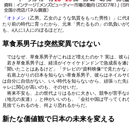
「
オトメン
（乙男。乙女のような気質をもった男性）」に代
たり前の時代に育ったから、元来「男たるもの」の気負いがな
も、4人に1人にのぼるほどだ。
草食系男子は突然変異ではない
ではなぜ、草食系男子がこれほど増えたのか？ 実は、彼ら
若き草食系男子は、経済がイケイケドンドンで急成長を遂げ
「聞いたことはあるけど」「テレビの“資料映像”で見たかな
右肩上がりの日本を知らない草食系男子。彼らはネイルサロ
は自分に自信がない。いい時代を知らないから、頑張った先
ャレに関心が高いのも、そのせいだ。
将来不安も、上の世代よりはるかに大きい。競争が苦手なの
（地元の友達）」と仲がいいのも、「会社や国は守ってくれ
見捨てられるのを、何より恐れるからだ。
新たな価値観で日本の未来を変える