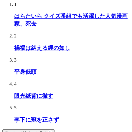
1
はらたいら クイズ番組でも活躍した人気漫画
家、死去
2
禍福は糾える縄の如し
3
平身低頭
4
眼光紙背に徹す
5
李下に冠を正さず