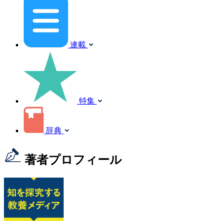
連載
特集
辞典
著者プロフィール