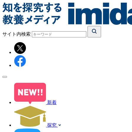
サイト内検索
新着
探究