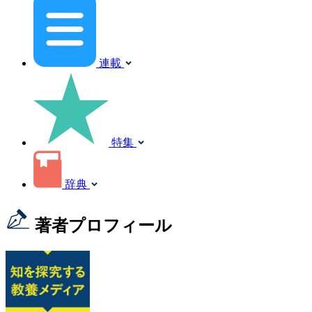
連載
特集
辞典
著者プロフィール