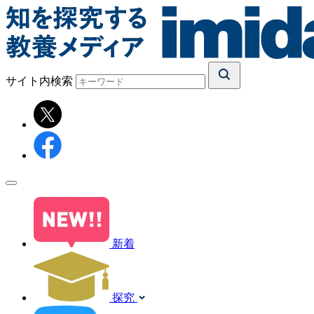
サイト内検索
新着
探究