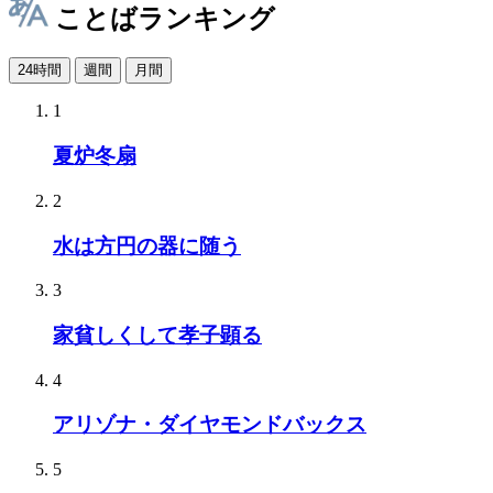
ことばランキング
24時間
週間
月間
1
夏炉冬扇
2
水は方円の器に随う
3
家貧しくして孝子顕る
4
アリゾナ・ダイヤモンドバックス
5