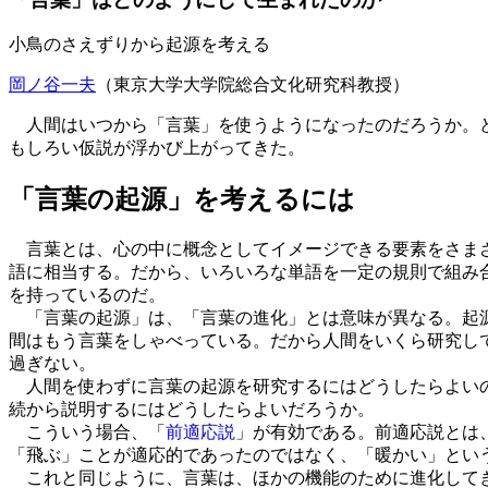
小鳥のさえずりから起源を考える
岡ノ谷一夫
（東京大学大学院総合文化研究科教授）
人間はいつから「言葉」を使うようになったのだろうか。ど
もしろい仮説が浮かび上がってきた。
「言葉の起源」を考えるには
言葉とは、心の中に概念としてイメージできる要素をさまざ
語に相当する。だから、いろいろな単語を一定の規則で組み
を持っているのだ。
「言葉の起源」は、「言葉の進化」とは意味が異なる。起源
間はもう言葉をしゃべっている。だから人間をいくら研究し
過ぎない。
人間を使わずに言葉の起源を研究するにはどうしたらよいの
続から説明するにはどうしたらよいだろうか。
こういう場合、「
前適応説
」が有効である。前適応説とは
「飛ぶ」ことが適応的であったのではなく、「暖かい」とい
これと同じように、言葉は、ほかの機能のために進化してき