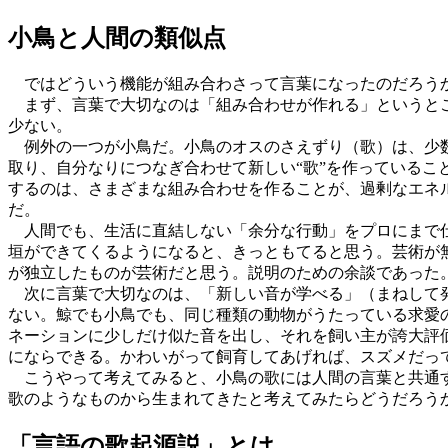
小鳥と人間の類似点
ではどういう機能が組み合わさって言葉になったのだろう
まず、言葉で大切なのは「組み合わせが作れる」というとこ
少ない。
例外の一つが小鳥だ。小鳥のオスのさえずり（歌）は、少数
取り、自分なりにつなぎ合わせて新しい“歌”を作っている
するのは、さまざまな組み合わせを作ることが、過剰なエネ
だ。
人間でも、生活に直結しない「余分な行動」をプロにまで仕
垣ができてくるようになると、きっともてると思う。芸術が
が独立したものが芸術だと思う。説明のための余談であった
次に言葉で大切なのは、「新しい音が学べる」（まねして発
ない。鯨でも小鳥でも、同じ種類の動物がうたっている求愛
ネーションに少しだけ似た音を出し、それを飼い主が誇大評
にならできる。かわいがって飼育してあげれば、スズメだっ
こうやって考えてみると、小鳥の歌には人間の言葉と共通す
歌のようなものから生まれてきたと考えてみたらどうだろう
「言語の歌起源説」とは