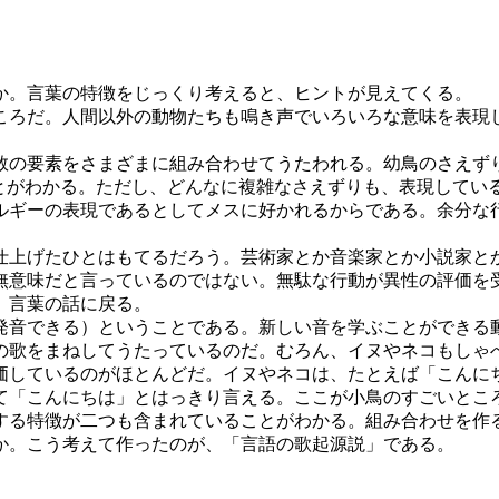
か。言葉の特徴をじっくり考えると、ヒントが見えてくる。
ろだ。人間以外の動物たちも鳴き声でいろいろな意味を表現
の要素をさまざまに組み合わせてうたわれる。幼鳥のさえず
ことがわかる。ただし、どんなに複雑なさえずりも、表現してい
ルギーの表現であるとしてメスに好かれるからである。余分な
上げたひとはもてるだろう。芸術家とか音楽家とか小説家と
無意味だと言っているのではない。無駄な行動が異性の評価を
。言葉の話に戻る。
音できる）ということである。新しい音を学ぶことができる
の歌をまねしてうたっているのだ。むろん、イヌやネコもしゃ
価しているのがほとんどだ。イヌやネコは、たとえば「こんに
て「こんにちは」とはっきり言える。ここが小鳥のすごいとこ
る特徴が二つも含まれていることがわかる。組み合わせを作
か。こう考えて作ったのが、「言語の歌起源説」である。