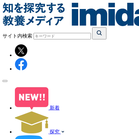
サイト内検索
新着
探究