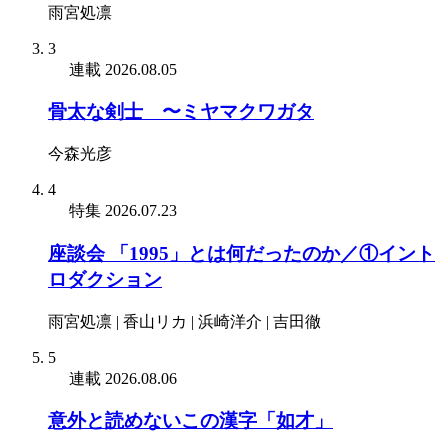
雨宮処凛
3
連載
2026.08.05
骨太な剣士 〜ミヤマクワガタ
今森光彦
4
特集
2026.07.23
座談会 「1995」とは何だったのか／①イント
ロダクション
雨宮処凛 | 香山リカ | 浜崎洋介 | 吉田徹
5
連載
2026.08.06
意外と読めないこの漢字「如才」