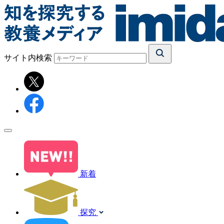
サイト内検索
新着
探究