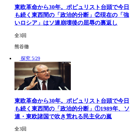
東欧革命から30年。ポピュリスト台頭で今日
も続く東西間の「政治的分断」②現在の「強
いロシア」はソ連崩壊後の屈辱の裏返し
全3回
熊谷徹
探究
5/29
東欧革命から30年。ポピュリスト台頭で今日
も続く東西間の「政治的分断」①1989年、ソ
連・東欧諸国で吹き荒れる民主化の嵐
全3回