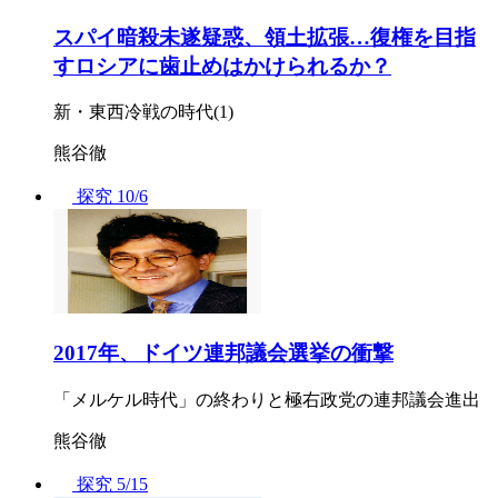
スパイ暗殺未遂疑惑、領土拡張…復権を目指
すロシアに歯止めはかけられるか？
新・東西冷戦の時代(1)
熊谷徹
探究
10/6
2017年、ドイツ連邦議会選挙の衝撃
「メルケル時代」の終わりと極右政党の連邦議会進出
熊谷徹
探究
5/15