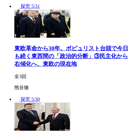
探究
5/31
東欧革命から30年。ポピュリスト台頭で今日
も続く東西間の「政治的分断」③民主化から
右傾化へ、東欧の現在地
全3回
熊谷徹
探究
5/30