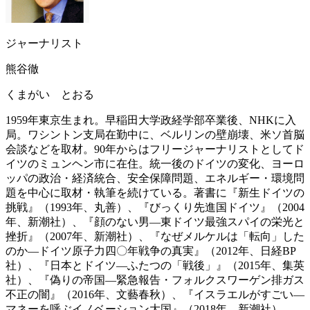
ジャーナリスト
熊谷徹
くまがい とおる
1959年東京生まれ。早稲田大学政経学部卒業後、NHKに入
局。ワシントン支局在勤中に、ベルリンの壁崩壊、米ソ首脳
会談などを取材。90年からはフリージャーナリストとしてド
イツのミュンヘン市に在住。統一後のドイツの変化、ヨーロ
ッパの政治・経済統合、安全保障問題、エネルギー・環境問
題を中心に取材・執筆を続けている。著書に『新生ドイツの
挑戦』（1993年、丸善）、『びっくり先進国ドイツ』（2004
年、新潮社）、『顔のない男―東ドイツ最強スパイの栄光と
挫折』（2007年、新潮社）、『なぜメルケルは「転向」した
のか―ドイツ原子力四〇年戦争の真実』（2012年、日経BP
社）、『日本とドイツ―ふたつの「戦後」』（2015年、集英
社）、『偽りの帝国―緊急報告・フォルクスワーゲン排ガス
不正の闇』（2016年、文藝春秋）、『イスラエルがすごい―
マネーを呼ぶイノベーション大国』（2018年、新潮社）、