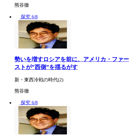
熊谷徹
探究
6/8
勢いを増すロシアを前に、アメリカ・ファー
ストが”西側”を揺るがす
新・東西冷戦の時代(2)
熊谷徹
探究
6/8