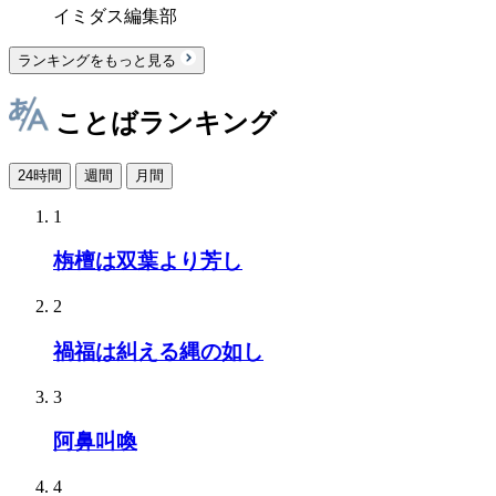
イミダス編集部
ランキングをもっと見る
ことばランキング
24時間
週間
月間
1
栴檀は双葉より芳し
2
禍福は糾える縄の如し
3
阿鼻叫喚
4