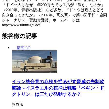
『ドイツ人はなぜ、年290万円でも生活が「豊か」なのか』
（2019年、青春出版社） など多数。『ドイツは過去とどう
向き合ってきたか』（2007年、高文研）で第13回平和・協同
ジャーナリスト奨励賞受賞。ホームページは
http://www.tkumagai.de/
熊谷徹の記事
探究
9/9
イラン核合意の存続を揺るがす脅威の先制攻
撃論～イスラエルの核抑止戦略「ベギン・ド
クトリン」は三たび発動するか？
熊谷徹