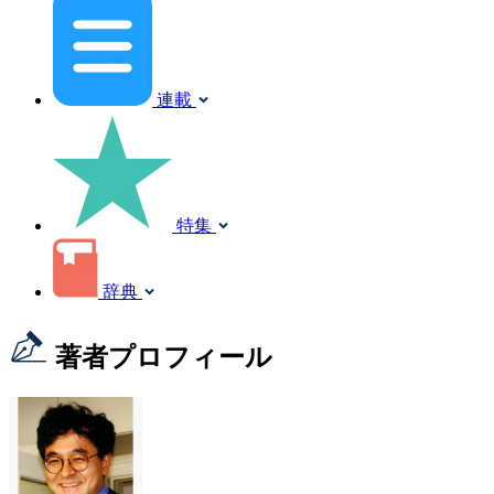
連載
特集
辞典
著者プロフィール