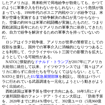
したアメリカは、将来欧州で局地紛争が勃発しても、かつて
のように軍事介入を行わないかもしれない」という危惧が強
まっている。1990年代のボスニア内戦やコソボ紛争では、米
軍が空爆を実施するまで紛争解決の糸口が見つからなかっ
た。空爆の約90％は米軍の戦闘機が実施したものだ。つまり
西欧諸国は長年にわたりアメリカの軍事力に依存してきたた
め、自力で紛争を解決するための軍事力を持っていないの
だ。
ロシアはイラク戦争後、アメリカが世界の警察官としての
役割を放棄し、国外での軍事介入に消極的になりつつあるこ
とを利用して、ウクライナやバルト三国での影響力を拡大し
ようとしている可能性がある。
NATOに懐疑的な
ドナルド・トランプ
が2017年にアメリカ
大統領に就任して以来、ドイツやフランスでは「我々はアメ
リカに頼らずに自分たちを守らなくてはならない」として、
NATOと並行した
EU緊急展開部隊
を創設し、現在はバラバ
ラに行われている武器調達を一元化しようという動きがよう
やく出始めた。
西欧諸国は軍事予算を増やす方向にある。16年5月にドイ
ツ連邦国防省のフォン・デア・ライエン大臣は、「防衛予算
を、2020年までに約14％増やして、392億ユーロ（5兆960億