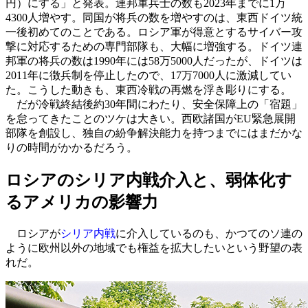
円）にする」と発表。連邦軍兵士の数も2023年までに1万
4300人増やす。同国が将兵の数を増やすのは、東西ドイツ統
一後初めてのことである。ロシア軍が得意とするサイバー攻
撃に対応するための専門部隊も、大幅に増強する。ドイツ連
邦軍の将兵の数は1990年には58万5000人だったが、ドイツは
2011年に徴兵制を停止したので、17万7000人に激減してい
た。こうした動きも、東西冷戦の再燃を浮き彫りにする。
だが冷戦終結後約30年間にわたり、安全保障上の「宿題」
を怠ってきたことのツケは大きい。西欧諸国がEU緊急展開
部隊を創設し、独自の紛争解決能力を持つまでにはまだかな
りの時間がかかるだろう。
ロシアのシリア内戦介入と、弱体化す
るアメリカの影響力
ロシアが
シリア内戦
に介入しているのも、かつてのソ連の
ように欧州以外の地域でも権益を拡大したいという野望の表
れだ。