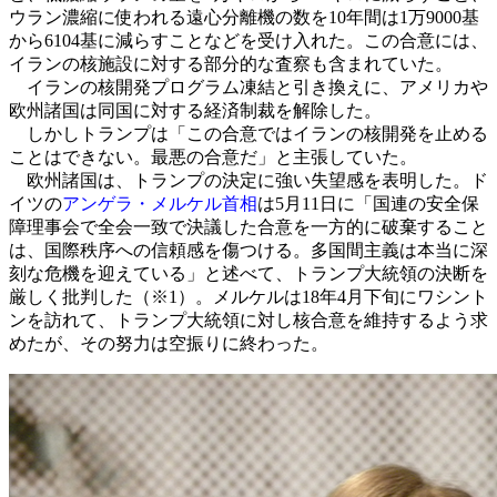
ウラン濃縮に使われる遠心分離機の数を10年間は1万9000基
から6104基に減らすことなどを受け入れた。この合意には、
イランの核施設に対する部分的な査察も含まれていた。
イランの核開発プログラム凍結と引き換えに、アメリカや
欧州諸国は同国に対する経済制裁を解除した。
しかしトランプは「この合意ではイランの核開発を止める
ことはできない。最悪の合意だ」と主張していた。
欧州諸国は、トランプの決定に強い失望感を表明した。ド
イツの
アンゲラ・メルケル首相
は5月11日に「国連の安全保
障理事会で全会一致で決議した合意を一方的に破棄すること
は、国際秩序への信頼感を傷つける。多国間主義は本当に深
刻な危機を迎えている」と述べて、トランプ大統領の決断を
厳しく批判した（※1）。メルケルは18年4月下旬にワシント
ンを訪れて、トランプ大統領に対し核合意を維持するよう求
めたが、その努力は空振りに終わった。