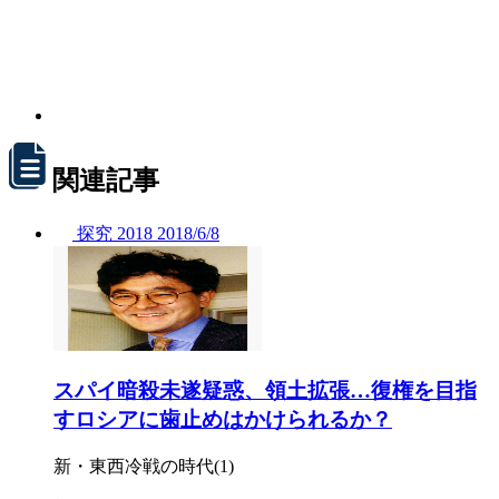
関連記事
探究
2018
2018/
6/8
スパイ暗殺未遂疑惑、領土拡張…復権を目指
すロシアに歯止めはかけられるか？
新・東西冷戦の時代(1)