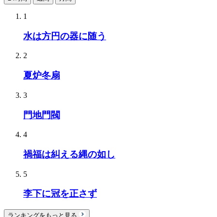
1
水は方円の器に随う
2
夏炉冬扇
3
門地門閥
4
禍福は糾える縄の如し
5
李下に冠を正さず
ランキングをもっと見る