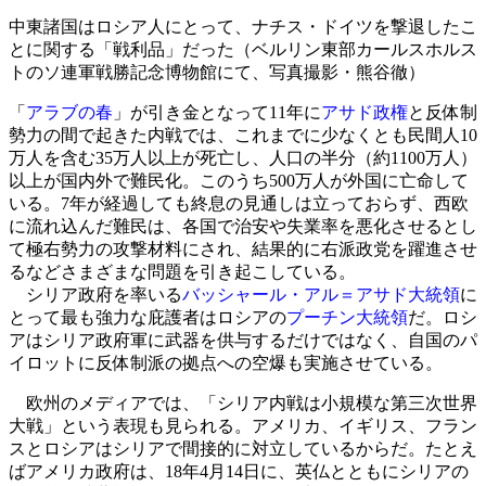
中東諸国はロシア人にとって、ナチス・ドイツを撃退したこ
とに関する「戦利品」だった（ベルリン東部カールスホルス
トのソ連軍戦勝記念博物館にて、写真撮影・熊谷徹）
「
アラブの春
」が引き金となって11年に
アサド政権
と反体制
勢力の間で起きた内戦では、これまでに少なくとも民間人10
万人を含む35万人以上が死亡し、人口の半分（約1100万人）
以上が国内外で難民化。このうち500万人が外国に亡命して
いる。7年が経過しても終息の見通しは立っておらず、西欧
に流れ込んだ難民は、各国で治安や失業率を悪化させるとし
て極右勢力の攻撃材料にされ、結果的に右派政党を躍進させ
るなどさまざまな問題を引き起こしている。
シリア政府を率いる
バッシャール・アル＝アサド大統領
に
とって最も強力な庇護者はロシアの
プーチン大統領
だ。ロシ
アはシリア政府軍に武器を供与するだけではなく、自国のパ
イロットに反体制派の拠点への空爆も実施させている。
欧州のメディアでは、「シリア内戦は小規模な第三次世界
大戦」という表現も見られる。アメリカ、イギリス、フラン
スとロシアはシリアで間接的に対立しているからだ。たとえ
ばアメリカ政府は、18年4月14日に、英仏とともにシリアの