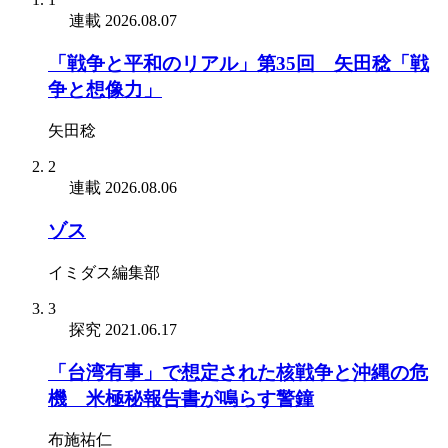
連載
2026.08.07
「戦争と平和のリアル」第35回 矢田稔「戦
争と想像力」
矢田稔
2
連載
2026.08.06
ゾス
イミダス編集部
3
探究
2021.06.17
「台湾有事」で想定された核戦争と沖縄の危
機 米極秘報告書が鳴らす警鐘
布施祐仁