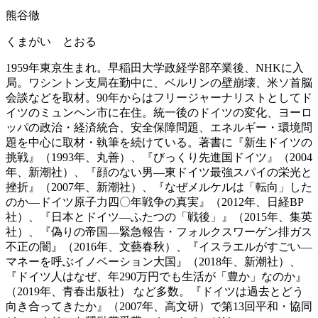
熊谷徹
くまがい とおる
1959年東京生まれ。早稲田大学政経学部卒業後、NHKに入
局。ワシントン支局在勤中に、ベルリンの壁崩壊、米ソ首脳
会談などを取材。90年からはフリージャーナリストとしてド
イツのミュンヘン市に在住。統一後のドイツの変化、ヨーロ
ッパの政治・経済統合、安全保障問題、エネルギー・環境問
題を中心に取材・執筆を続けている。著書に『新生ドイツの
挑戦』（1993年、丸善）、『びっくり先進国ドイツ』（2004
年、新潮社）、『顔のない男―東ドイツ最強スパイの栄光と
挫折』（2007年、新潮社）、『なぜメルケルは「転向」した
のか―ドイツ原子力四〇年戦争の真実』（2012年、日経BP
社）、『日本とドイツ―ふたつの「戦後」』（2015年、集英
社）、『偽りの帝国―緊急報告・フォルクスワーゲン排ガス
不正の闇』（2016年、文藝春秋）、『イスラエルがすごい―
マネーを呼ぶイノベーション大国』（2018年、新潮社）、
『ドイツ人はなぜ、年290万円でも生活が「豊か」なのか』
（2019年、青春出版社） など多数。『ドイツは過去とどう
向き合ってきたか』（2007年、高文研）で第13回平和・協同