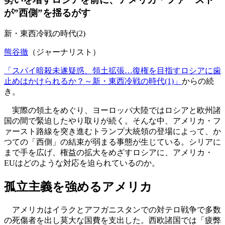
が”西側”を揺るがす
新・東西冷戦の時代(2)
熊谷徹
（ジャーナリスト）
「スパイ暗殺未遂疑惑、領土拡張…復権を目指すロシアに歯
止めはかけられるか？～新・東西冷戦の時代(1)」
からの続
き。
実際の領土をめぐり、ヨーロッパ大陸ではロシアと欧州諸
国の間で緊迫したやり取りが続く。そんな中、アメリカ・フ
ァースト路線を突き進むトランプ大統領の登場によって、か
つての「西側」の結束が弱まる事態が生じている。シリアに
まで手を広げ、権益の拡大をめざすロシアに、アメリカ・
EUはどのような対応を迫られているのか。
孤立主義を強めるアメリカ
アメリカはイラクとアフガニスタンでの対テロ戦争で多数
の死傷者を出し莫大な国費を支出した。西欧諸国では「疲弊