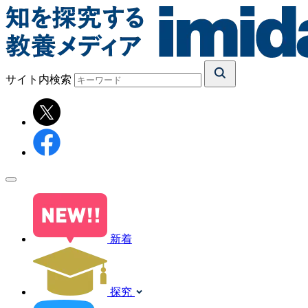
サイト内検索
新着
探究