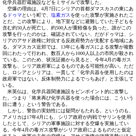
化学兵器貯蔵施設などをミサイルで攻撃した。
空爆の理由は、4月7日にシリアの首都ダマスカスの東にあ
る
ドゥマ
という町で、
塩素ガス
を使った攻撃が実施されたこ
とだ。この攻撃により、地下室などに避難していた子どもを
含む約50人が死亡し、約500人が重軽傷を負った。誰がこの
攻撃を行ったのかは、確認されていない、だがドゥマは、シ
リアのアサド政権に対抗する反政府勢力が支配する地域にあ
る。ダマスカス近郊では、13年にも毒ガスによる攻撃が複数
回にわたって行われ、数百人から1000人以上の市民が殺され
ている。このため、状況証拠から見ると、今年4月の毒ガス
攻撃も、シリア政府軍によるものである可能性が高い。ただ
し、ロシアとシリアは、一貫して「化学兵器を使用したのは
政府軍ではない。反体制勢力によるでっちあげ」と主張して
いる。
米英仏は、化学兵器関連施設をピンポイント的に攻撃し
た。つまり「将来再び化学兵器を使った場合には、こういう
目に遭う」という警告である。
しかし、警告の実効性には疑問がもたれる。というのも、
アメリカは17年4月にも、シリア政府が内戦でサリンを使用
したとして、シリアの軍事施設に対する空爆を実施してい
る。今年4月の毒ガス攻撃がシリア政府によるものだと仮定