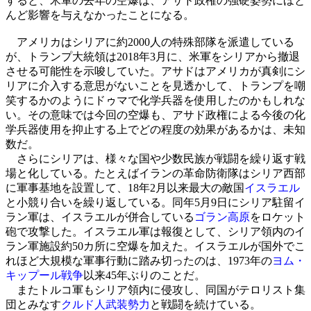
すると、米軍の去年の空爆は、アサド政権の強硬姿勢にほと
んど影響を与えなかったことになる。
アメリカはシリアに約2000人の特殊部隊を派遣している
が、トランプ大統領は2018年3月に、米軍をシリアから撤退
させる可能性を示唆していた。アサドはアメリカが真剣にシ
リアに介入する意思がないことを見透かして、トランプを嘲
笑するかのようにドゥマで化学兵器を使用したのかもしれな
い。その意味では今回の空爆も、アサド政権による今後の化
学兵器使用を抑止する上でどの程度の効果があるかは、未知
数だ。
さらにシリアは、様々な国や少数民族が戦闘を繰り返す戦
場と化している。たとえばイランの革命防衛隊はシリア西部
に軍事基地を設置して、18年2月以来最大の敵国
イスラエル
と小競り合いを繰り返している。同年5月9日にシリア駐留イ
ラン軍は、イスラエルが併合している
ゴラン高原
をロケット
砲で攻撃した。イスラエル軍は報復として、シリア領内のイ
ラン軍施設約50カ所に空爆を加えた。イスラエルが国外でこ
れほど大規模な軍事行動に踏み切ったのは、1973年の
ヨム・
キップール戦争
以来45年ぶりのことだ。
またトルコ軍もシリア領内に侵攻し、同国がテロリスト集
団とみなす
クルド人武装勢力
と戦闘を続けている。