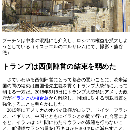
プーチンは中東の混乱にも介入し、ロシアの権益を拡大しよ
うとしている（イスラエルのエルサレムにて、撮影・熊谷
徹）
トランプは西側陣営の結束を弱めた
さていわゆる西側陣営にとって都合の悪いことに、欧米諸
国の間の結束は自国優先主義を貫くトランプ大統領によって
弱まる一方だ。2018年5月8日にトランプ大統領はアメリカ政
府が
イランとの核合意
から離脱し、同国に対する制裁措置を
強化することを明らかにした。
2015年にアメリカのオバマ政権がロシア、ドイツ、フラン
ス、イギリス、中国とともにイランとの間で行った合意によ
ると、イランは15年間にわたりウランの濃縮を行わないこ
と、低濃縮ウランの量を1万キロから300キロに減らすこと、