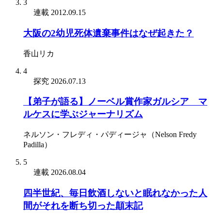
3
連載
2012.09.15
大阪の2幼児死体遺棄事件はなぜ起きた？
香山リカ
4
探究
2026.07.13
【弟子が語る】ノーベル賞作家ガルシア゠マ
ルケスに学ぶジャーナリズム
ネルソン・フレディ・パディージャ（Nelson Fredy
Padilla）
5
連載
2026.08.04
四半世紀、毎日飲酒しないと眠れなかった人
間がそれを断ち切った顛末記