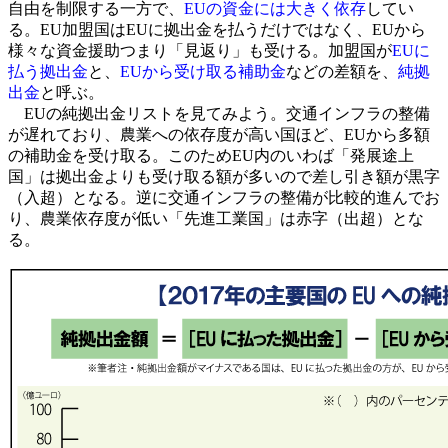
自由を制限する一方で、
EUの資金には大きく依存
してい
る。EU加盟国はEUに拠出金を払うだけではなく、EUから
様々な資金援助つまり「見返り」も受ける。加盟国が
EUに
払う拠出金
と、
EUから受け取る補助金
などの差額を、
純拠
出金
と呼ぶ。
EUの純拠出金リストを見てみよう。交通インフラの整備
が遅れており、農業への依存度が高い国ほど、EUから多額
の補助金を受け取る。このためEU内のいわば「発展途上
国」は拠出金よりも受け取る額が多いので差し引き額が黒字
（入超）となる。逆に交通インフラの整備が比較的進んでお
り、農業依存度が低い「先進工業国」は赤字（出超）とな
る。