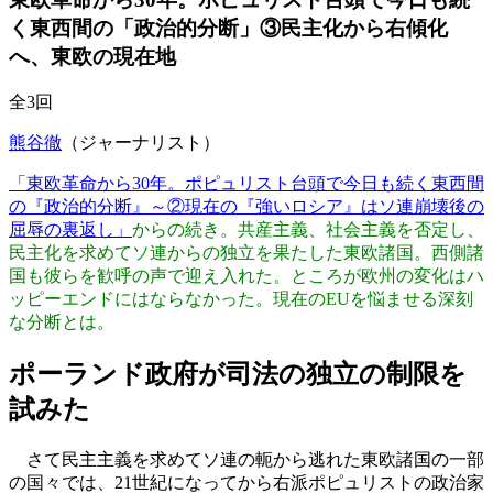
く東西間の「政治的分断」③民主化から右傾化
へ、東欧の現在地
全3回
熊谷徹
（ジャーナリスト）
「東欧革命から30年。ポピュリスト台頭で今日も続く東西間
の『政治的分断』～②現在の『強いロシア』はソ連崩壊後の
屈辱の裏返し」
からの続き。共産主義、社会主義を否定し、
民主化を求めてソ連からの独立を果たした東欧諸国。西側諸
国も彼らを歓呼の声で迎え入れた。ところが欧州の変化はハ
ッピーエンドにはならなかった。現在のEUを悩ませる深刻
な分断とは。
ポーランド政府が司法の独立の制限を
試みた
さて民主主義を求めてソ連の軛から逃れた東欧諸国の一部
の国々では、21世紀になってから右派ポピュリストの政治家