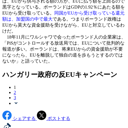
は、EUから供与される額の方が、EUに払う額を上回るので
黒字となっている。ポーランドはGDPの1.92％にあたる額を
EUから受け取っている。
同国がEUから受け取っている還元
額は、加盟国の中で最大
である。つまりポーランド政権は
EUから莫大な資金援助を受けながら、EUと対立しているわ
けだ。
18年11月にワルシャワで会ったポーランド人の企業家は、
「PiSがコントロールする放送局では、EUについて批判的な
報道が多い。ポーランドは、将来EUからの資金援助が不要
になったら、EUを離脱して独自の道を歩もうとするのでは
ないか」と語っていた。
ハンガリー政府の反EUキャンペーン
1
2
3
シェアする
ポストする