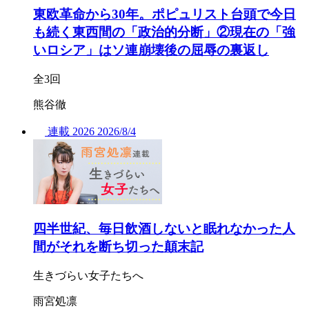
東欧革命から30年。ポピュリスト台頭で今日
も続く東西間の「政治的分断」②現在の「強
いロシア」はソ連崩壊後の屈辱の裏返し
全3回
熊谷徹
連載
2026
2026/
8/4
四半世紀、毎日飲酒しないと眠れなかった人
間がそれを断ち切った顛末記
生きづらい女子たちへ
雨宮処凛