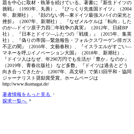
題を中心に取材・執筆を続けている。著書に『新生ドイツの
挑戦』（1993年、丸善）、『びっくり先進国ドイツ』（2004
年、新潮社）、『顔のない男―東ドイツ最強スパイの栄光と
挫折』（2007年、新潮社）、『なぜメルケルは「転向」した
のか―ドイツ原子力四〇年戦争の真実』（2012年、日経BP
社）、『日本とドイツ―ふたつの「戦後」』（2015年、集英
社）、『偽りの帝国―緊急報告・フォルクスワーゲン排ガス
不正の闇』（2016年、文藝春秋）、『イスラエルがすごい―
マネーを呼ぶイノベーション大国』（2018年、新潮社）、
『ドイツ人はなぜ、年290万円でも生活が「豊か」なのか』
（2019年、青春出版社） など多数。『ドイツは過去とどう
向き合ってきたか』（2007年、高文研）で第13回平和・協同
ジャーナリスト奨励賞受賞。ホームページは
http://www.tkumagai.de/
著者情報をもっと見る
探求一覧へ