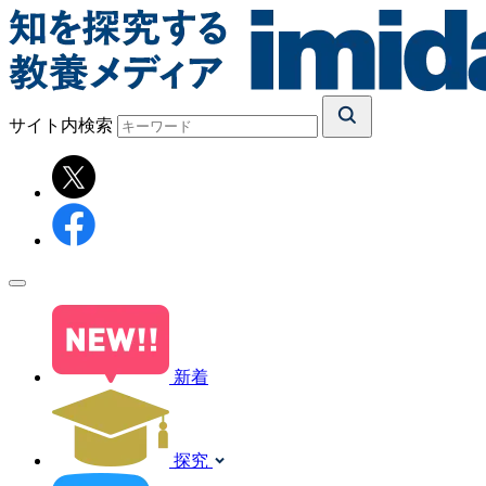
サイト内検索
新着
探究