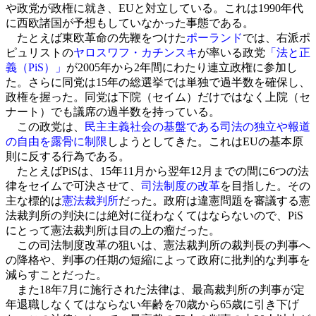
や政党が政権に就き、EUと対立している。これは1990年代
に西欧諸国が予想もしていなかった事態である。
たとえば東欧革命の先鞭をつけた
ポーランド
では、右派ポ
ピュリストの
ヤロスワフ・カチンスキ
が率いる政党
「法と正
義（PiS）」
が2005年から2年間にわたり連立政権に参加し
た。さらに同党は15年の総選挙では単独で過半数を確保し、
政権を握った。同党は下院（セイム）だけではなく上院（セ
ナート）でも議席の過半数を持っている。
この政党は、
民主主義社会の基盤である司法の独立や報道
の自由を露骨に制限
しようとしてきた。これはEUの基本原
則に反する行為である。
たとえばPiSは、15年11月から翌年12月までの間に6つの法
律をセイムで可決させて、
司法制度の改革
を目指した。その
主な標的は
憲法裁判所
だった。政府は違憲問題を審議する憲
法裁判所の判決には絶対に従わなくてはならないので、PiS
にとって憲法裁判所は目の上の瘤だった。
この司法制度改革の狙いは、憲法裁判所の裁判長の判事へ
の降格や、判事の任期の短縮によって政府に批判的な判事を
減らすことだった。
また18年7月に施行された法律は、最高裁判所の判事が定
年退職しなくてはならない年齢を70歳から65歳に引き下げ