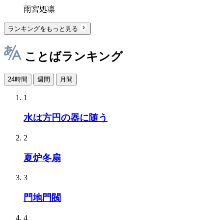
雨宮処凛
ランキングをもっと見る
ことばランキング
24時間
週間
月間
1
水は方円の器に随う
2
夏炉冬扇
3
門地門閥
4