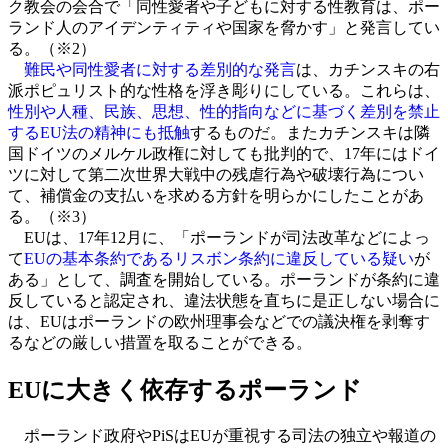
ク教会の会合で「同性愛者や子どもに対する性教育は、ポー
ランド人のアイデンティティや国家を脅かす」と発言してい
る。（※2）
難民や同性愛者に対する差別的な発言
は、カチンスキの右
派ポピュリスト的な性格を浮き彫りにしている。これらは、
性別や人種、民族、思想、性的指向などに基づく差別を禁止
するEU法の精神にも抵触
するものだ。またカチンスキは隣
国ドイツのメルケル政権に対しても批判的で、17年にはドイ
ツに対して第二次世界大戦中の残虐行為や破壊行為につい
て、補償金の支払いを求める方針を明らかにしたことがあ
る。（※3）
EUは、17年12月に、「ポーランドが司法改革などによっ
て
EUの基本条約であるリスボン条約に違反している疑い
が
ある」として、調査を開始している。ポーランドが条約に違
反していると認定され、違法状態を直ちに是正しない場合に
は、EUはポーランドの欧州理事会などでの議決権を剥奪す
るなどの厳しい措置を取ることができる。
EUに大きく依存するポーランド
ポーランド政府やPiSはEUが重視する司法の独立や報道の