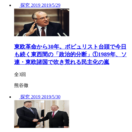
探究
2019
2019/
5/29
東欧革命から30年。ポピュリスト台頭で今日
も続く東西間の「政治的分断」①1989年、ソ
連・東欧諸国で吹き荒れる民主化の嵐
全3回
熊谷徹
探究
2019
2019/
5/30