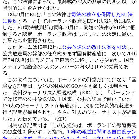
た。この法律によって、最高裁の72人の判事の内20人以上が
強制的に引退させられた。
18年9月にEUは「この法律は
司法の独立を保障したEU法
に違反
する」としてポーランド政府をEU司法裁判所に提訴
した。EU司法裁判所は同年10月に、問題の法律がEU法に抵
触すると認定。ポーランド政府はしぶしぶこの決定に従い、
判事たちを復職させた。
またセイムは15年12月に
公共放送法の改正法案を可決
し、
公共放送局の幹部の任命権をまず国有財産省に、次いで2016
年7月以降は国営メディア協議会に移すことを決めた。国営
メディア協議会の5人のメンバーの内3人はPiSの党員であ
る。
この改革については、ポーランドの野党だけではなく「国
境なき記者団」などの外国のNGOからも厳しく批判され
た。欧州ジャーナリズム監視機構（EJO）は、「ポーランド
では15年の公共放送法改正以来、公共放送局で働いていた
136人のジャーナリストが解雇され、政府に好意的な報道を
行う記者が採用された。さらに71人のジャーナリストが辞職
した」と伝えている。（注1）
国境なき記者団は「この放送法は、ポーランドの報道機関
の独立性を脅かす」と指摘。
13年の報道に関する自由度ラン
キングではポーランドは22位だったが、17年には54位に急落