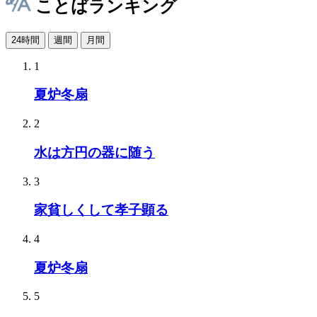
ことばランキング
24時間
週間
月間
1
夏炉冬扇
2
水は方円の器に随う
3
家貧しくして孝子顕る
4
夏炉冬扇
5