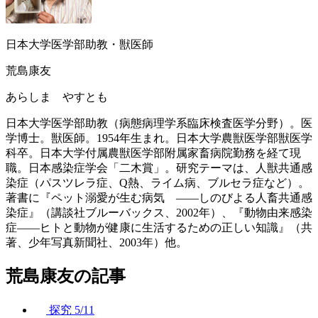
日本大学医学部助教・獣医師
荒島康友
あらしま やすとも
日本大学医学部助教（病態病理学系臨床検査医学分野）。医
学博士。獣医師。1954年生まれ。日本大学農獣医学部獣医学
科卒。日本大学付属農獣医学部附属家畜病院勤務を経て現
職。日本感染症学会「二木賞」。研究テーマは、人獣共通感
染症（パスツレラ症、Q熱、ライム病、ブルセラ症など）。
著書に『ペット溺愛が生む病気 ――しのびよる人畜共通感
染症』（講談社ブルーバックス、2002年）、『動物由来感染
症――ヒトと動物が健康に生活するための正しい知識』（共
著、少年写真新聞社、2003年）他。
荒島康友の記事
探究
5/11