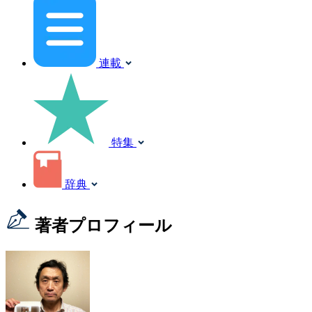
連載
特集
辞典
著者プロフィール