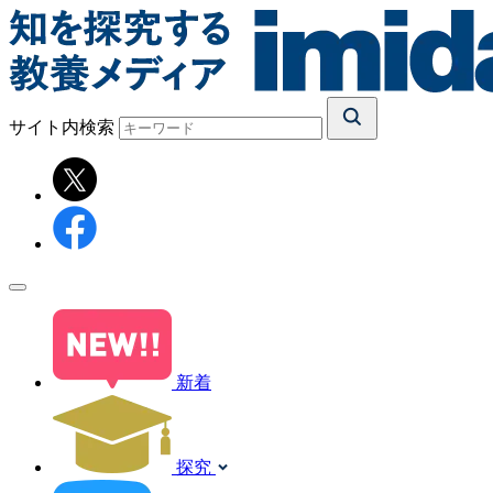
サイト内検索
新着
探究