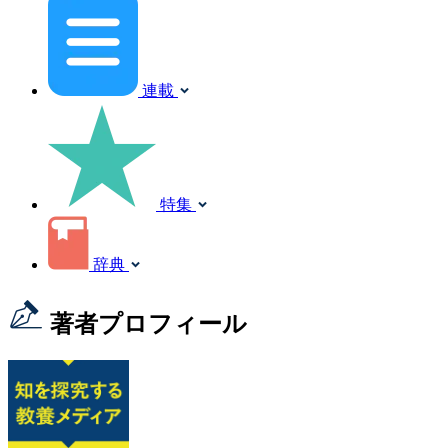
連載
特集
辞典
著者プロフィール