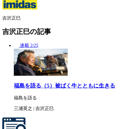
吉沢正巳
吉沢正巳の記事
連載
2/25
福島を語る（5）被ばく牛とともに生きる
福島を語る
三浦英之 | 吉沢正巳