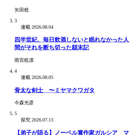
矢田稔
3
連載
2026.08.04
四半世紀、毎日飲酒しないと眠れなかった人
間がそれを断ち切った顛末記
雨宮処凛
4
連載
2026.08.05
骨太な剣士 〜ミヤマクワガタ
今森光彦
5
探究
2026.07.13
【弟子が語る】ノーベル賞作家ガルシア゠マ