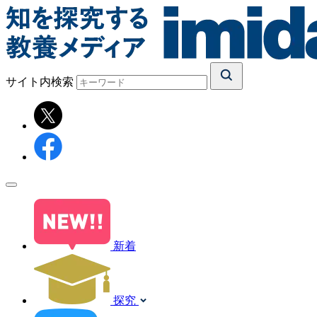
サイト内検索
新着
探究