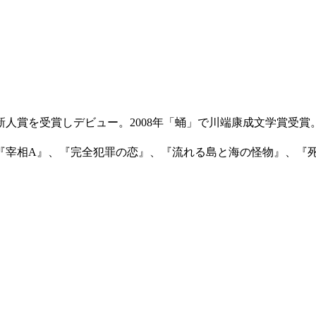
回新潮新人賞を受賞しデビュー。2008年「蛹」で川端康成文学賞
に『宰相A』、『完全犯罪の恋』、『流れる島と海の怪物』、『