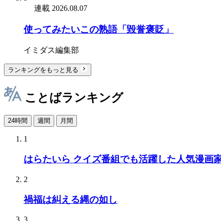
連載
2026.08.07
使ってみたいこの熟語「毀誉褒貶」
イミダス編集部
ランキングをもっと見る
ことばランキング
24時間
週間
月間
1
はらたいら クイズ番組でも活躍した人気漫画
2
禍福は糾える縄の如し
3