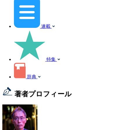
連載
特集
辞典
著者プロフィール