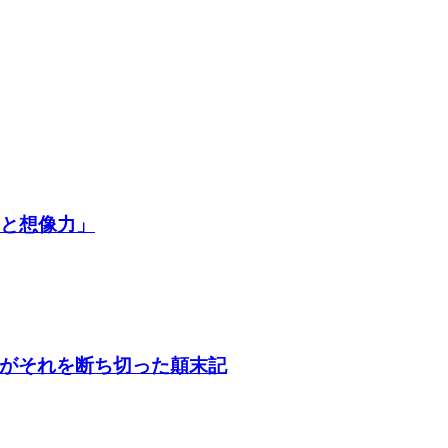
争と想像力」
がそれを断ち切った顛末記