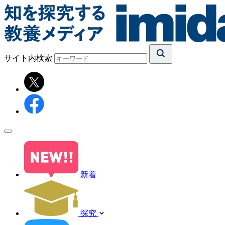
サイト内検索
新着
探究