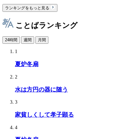
ランキングをもっと見る
ことばランキング
24時間
週間
月間
1
夏炉冬扇
2
水は方円の器に随う
3
家貧しくして孝子顕る
4