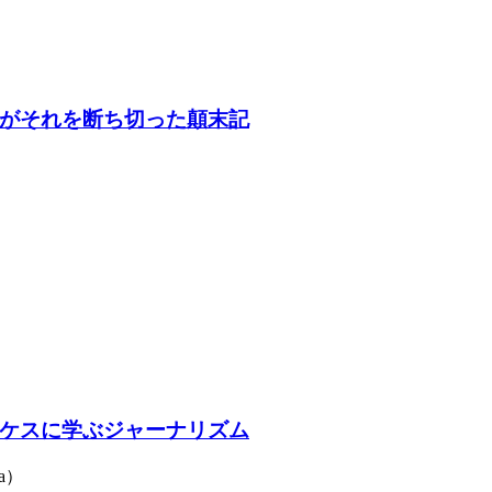
がそれを断ち切った顛末記
ケスに学ぶジャーナリズム
a）