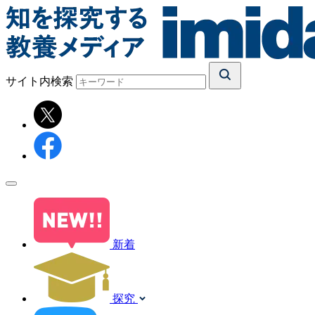
サイト内検索
新着
探究