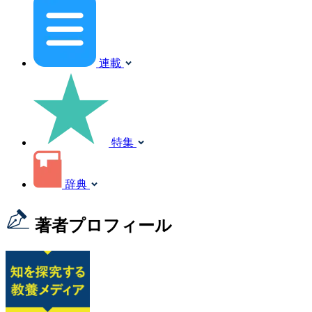
連載
特集
辞典
著者プロフィール